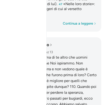
(pace e benedizioni su di lui).
«Nelle loro storie»:
47
nelle storie dei messaggeri di cui al versetto
precedente.
Parola per parola
Continua a leggere
Leggere nel contesto
Capitolo 12, Pagina 248, Juz 13
109
.
Non inviammo prima di te altro che uomini
abitanti delle città e che Noi ispirammo. Non
viaggiano forse sulla terra e non vedono quale è
stata la fine di coloro che furono prima di loro? Certo
la dimora dell’altra vita è migliore per quelli che
temono [Allah]. Non capite dunque?
110
.
Quando poi
i messaggeri stavano per perdere la speranza,
ritenendo che sarebbero passati per bugiardi, ecco
che giunse il Nostro soccorso. Abbiamo salvato