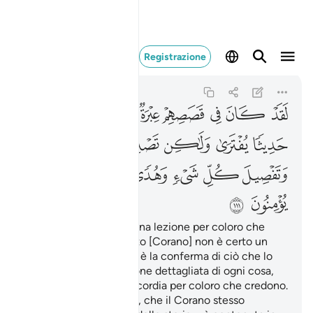
لقد كان في قصصهم
Registrazione
Yusuf
12:111
12:111
ﲺ
ﲻ
ﲼ
ﲽ
ﲾ
ﲿ
ﳀﳁ
ﳂ
ﳃ
ﳄ
ﳅ
ﳆ
ﳇ
ﳈ
ﳉ
ﳊ
ﳋ
ﳌ
ﳍ
ﳎ
ﳏ
ﳐ
ﳑ
ﳒ
Nelle loro storie
c’è una lezione per coloro che
1
hanno intelletto. Questo [Corano] non è certo un
discorso inventato, ma è la conferma di ciò che lo
precede, una spiegazione dettagliata di ogni cosa,
una guida e una misericordia per coloro che credono.
La storia di Giuseppe, che il Corano stesso
2