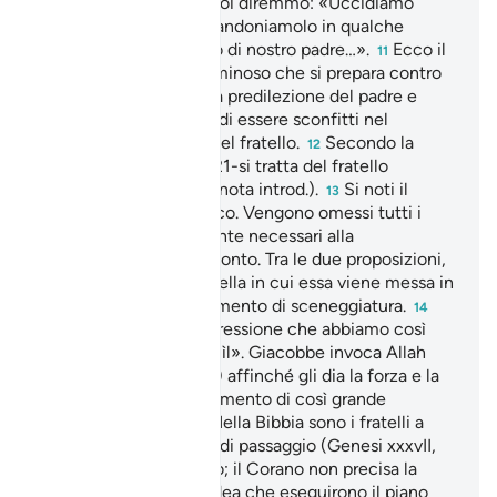
gruppo cui si rivolge. Noi diremmo: «Uccidiamo
Giuseppe. Oppure abbandoniamolo in qualche
contrada, sì che il volto di nostro padre…».
Ecco il
11
movente del gesto criminoso che si prepara contro
Giuseppe, invidia per la predilezione del padre e
disappunto per il fatto di essere sconfitti nel
paragone con le virtù del fratello.
Secondo la
12
Bibbia (Genesi xxxvII, 21-si tratta del fratello
maggiore Ruben (vedi nota introd.).
Si noti il
13
particolare stile coranico. Vengono omessi tutti i
dettagli non strettamente necessari alla
comprensione del racconto. Tra le due proposizioni,
quella della trama e quella in cui essa viene messa in
atto non vi è alcun elemento di sceneggiatura.
14
«Bella pazienza»: l’espressione che abbiamo così
tradotto è «Sabrun jamìl». Giacobbe invoca Allah
(gloria a Lui l’Altissimo) affinché gli dia la forza e la
compostezza in un momento di così grande
difficoltà emotiva.
Nella Bibbia sono i fratelli a
15
venderlo alla carovana di passaggio (Genesi xxxvII,
per venti sicli d’argento; il Corano non precisa la
circostanza, anzi dà l’idea che eseguirono il piano