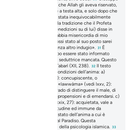
conscio della funzione che Allah gli aveva riservato,
vuole uscire di prigione a testa alta, e solo dopo che
la sua innocenza fosse stata inequivocabilmente
riconosciuta. Riferisce la tradizione che il Profeta
Muhammad (pace e benedizioni su di lui) disse in
proposito: «Che Allah abbia misericordia di mio
fratello Giuseppe, se fossi stato al suo posto sarei
uscito dalla prigione senza altro indugio».
È
31
Giuseppe che parla dopo essere stato informato
della confessione della seduttrice mancata. Questo
almeno è il parere del Tabarì (XII, 238).
II testo
32
coranico descrive tre condizioni dell’anima: a)
«ammàra» (vedi xii, 53): concupiscente, o
«propensa al male». b) «lawwàma» (vedi lxxv, 2):
consapevole, cioè in grado di distinguere il male, di
accusare le sue stesse propensioni e di emendarsi. c)
«mutma’inna» (vedi lxxxix, 27): acquietata, vale a
dire radicata nella rettitudine ed immune da
seduzione. È questo lo stato dell’anima a cui è
concesso di accedere al Paradiso. Questa
tripartizione è alla base della psicologia islamica.
33