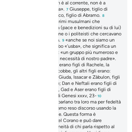
senso di «colui che non è al corrente, non è a
conoscenza di qualcosa».
Giuseppe, tiglio di
7
Giacobbe, figlio di Isacco, figlio di Abramo.
8
Potrebbe trattarsi dei primi musulmani che
interrogavano il Profeta (pace e benedizioni su di lui)
per istruirsi sulla religione o i politeisti che cercavano
di metterlo in difficoltà.
«anche se noi siamo un
9
gruppo capace»: in arabo «’usba», che significa un
numero tra e Il senso è: «un gruppo più numeroso e
capace di soddisfare le necessità di nostro padre».
Giuseppe e Beniamino erano figli di Rachele, la
moglie preferita di Giacobbe, gli altri figli erano:
Ruben, Simeone, Levi, Giuda, Issacar e Zàbulon, figli
di Lia sorella di Rachele; Dan e Neftali erano figli di
Baia (serva di Rachele), Gad e Aser erano figli di
Zelfa (serva di Lia): vedi Genesi xxxv, 23-
10
«Uccidete…»: i fratelli parlano tra loro ma per fedeltà
allo stile coranico abbiamo reso discorso usando la
seconda persona plurale. Questa forma è
comunemente usata nel Corano e può dare
l’impressione dell’estraneità di chi parla rispetto al