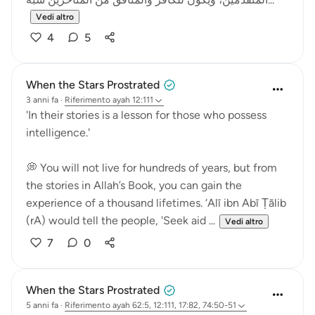
Vedi altro
4
5
When the Stars Prostrated
3 anni fa
·
Riferimento
ayah 12:111
'In their stories is a lesson for those who possess
intelligence.'
💭 You will not live for hundreds of years, but from
the stories in Allah’s Book, you can gain the
experience of a thousand lifetimes. ‘Alī ibn Abī Ṭālib
(rA) would tell the people, 'Seek aid ...
Vedi altro
7
0
When the Stars Prostrated
5 anni fa
·
Riferimento
ayah 62:5, 12:111, 17:82, 74:50-51