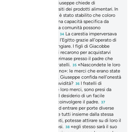
«i tesori della terra»: Giuseppe chiede di
sovraintendere ai depositi dei prodotti alimentari. In
base a questo versetto è stato stabilito che coloro
che sentano di avere una capacità specifica da
mettere al servizio della comunità possono
sollecitare un incarico.
La carestia imperversava
34
in tutta la regione, solo l’Egitto grazie all’operato di
Giuseppe aveva da mangiare. I figli di Giacobbe
informati del fatto, vi si recarono per acquistarvi
grano. Solo Beniamino rimase presso il padre che
temeva la gelosia dei fratelli.
«Nascondete le loro
35
merci… forse ritorneranno»: le merci che erano state
scambiate con il grano. Giuseppe confida nell’onestà
dei fratelli o nella loro avidità?
I fratelli di
36
Giuseppe, ritrovando le loro merci, sono presi da
entusiasmo e, spinti dal desiderio di un facile
guadagno, cercano di coinvolgere il padre.
37
Giacobbe invita i figli ad entrare per porte diverse
per evitare che l’entrare tutti insieme dalla stessa
porta, giovani e prestanti, potesse attirare su di loro il
malocchio degli invidiosi.
«egli stesso sarà il suo
38