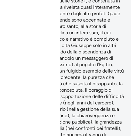
definisce «la più bella delle storie», è contenuta in
questa dodicesima Sura rivelata quasi interamente
alla Mecca. Diversa- mente dagli altri profeti (pace
su tutti loro), le cui vicende sono accennate e
riprese più volte nel Libro santo, alla storia di
Giuseppe il Corano dedica un’intera sura, il cui
svolgimento cronologico e narrativo è compiuto e
non reiterato. Il Corano cita Giuseppe solo in altri
due versetti: IV, riferendo della discendenza di
Abramo e XL, considerandolo un messaggero di
Allah (gloria a Lui l’Altissimo) al popolo d’Egitto.
Giuseppe rappresenta un fulgido esempio delle virtù
che la fede suscita nel credente: la purezza che
desta l’invidia, la castità che suscita il disappunto, la
lealtà che non viene riconosciuta, il coraggio di
fronte all’ingiustizia, la sopportazione delle difficoltà
e la coerenza personale (negli anni del carcere),
l’intelligenza e l’equilibrio (nella gestione della sua
liberazione e riabilitazione), la chiaroveggenza e
l’accortezza (nella funzione pubblica), la grandezza
d’animo e la misericordia (nei confronti dei fratelli),
la pietà filiale. Per quanto riguarda il rango di