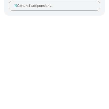
Cattura i tuoi pensieri…
Notes
placeholders
close