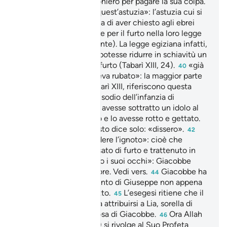
riscatto»: rimarrà prigioniero per pagare la sua colpa.
«Suggerimmo Noi quest’astuzia»: l’astuzia cui si
39
riferisce il testo è quella di aver chiesto agli ebrei
quale fosse la punizione per il furto nella loro legge
(vedi versetto precedente). La legge egiziana infatti,
non consentiva che si potesse ridurre in schiavitù un
individuo colpevole di furto (Tabarì XIII, 24).
«già
40
uno dei suoi fratelli aveva rubato»: la maggior parte
dei commentatori (Tabarì XIII, riferiscono questa
affermazione ad un episodio dell’infanzia di
Giuseppe. Sembra che avesse sottratto un idolo al
nonno materno pagano e lo avesse rotto e gettato.
«Implorarono»: il testo dice solo: «dissero».
41
42
«non potevamo prevedere l’ignoto»: cioè che
Beniamino fosse accusato di furto e trattenuto in
Egitto.
«Sbiancarono i suoi occhi»: Giacobbe
43
perse la vista per il dolore. Vedi vers.
Giacobbe ha
44
un segno del ritrovamento di Giuseppe non appena
la carovana lasciò l’Egitto.
L’esegesi ritiene che il
45
titolo di «madre» possa attribuirsi a Lia, sorella di
Rachele, anch’essa sposa di Giacobbe.
Ora Allah
46
(gloria a Lui l’Altissimo) si rivolge al Suo Profeta