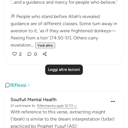
'...and a guidance and mercy for people who believe.'
💭 People who stand before Allah’s revealed
guidance are of different classes. Some turn away in
aversion to it, 'as if they were frightened donkeys—
fleeing from a lion' [74:50-51]. Others carry
revelation...
Vedi altro
2
0
Leggi altre lezioni
Riflessi
Soulfull Mental Healfh
21 settimane fa
·
Riferimento
ayah 12:111
With reference to this verse, extracting insight
(‘ibrah) is similar to the dream interpretation (ta‘bir)
practiced by Prophet Yusuf (AS):