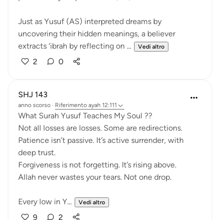
Just as Yusuf (AS) interpreted dreams by
uncovering their hidden meanings, a believer
extracts ‘ibrah by reflecting on ...
Vedi altro
2
0
SHJ 143
anno scorso
·
Riferimento
ayah 12:111
What Surah Yusuf Teaches My Soul ??
Not all losses are losses. Some are redirections.
Patience isn’t passive. It’s active surrender, with
deep trust.
Forgiveness is not forgetting. It’s rising above.
Allah never wastes your tears. Not one drop.
Every low in Y...
Vedi altro
9
2