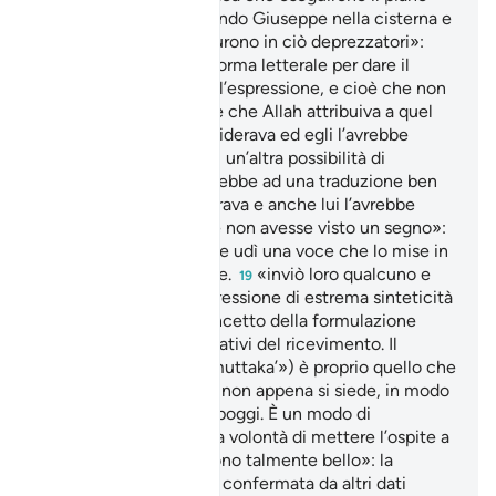
stabilito nel vers. gettando Giuseppe nella cisterna e
allontanandosi.
«e furono in ciò deprezzatori»:
16
abbiamo rispettato la forma letterale per dare il
senso più profondo dell’espressione, e cioè che non
avevano idea del valore che Allah attribuiva a quel
giovane.
«ella lo desiderava ed egli l’avrebbe
17
respinta con violenza»: un’altra possibilità di
comprensione condurrebbe ad una traduzione ben
diversa: «ella lo desiderava e anche lui l’avrebbe
desiderata se…».
«se non avesse visto un segno»:
18
Tabarì (xII, 185-dice che udì una voce che lo mise in
guardia dalla tentazione.
«inviò loro qualcuno e
19
preparò i cuscini»: espressione di estrema sinteticità
per rendere tutto il concetto della formulazione
degli inviti e dei preparativi del ricevimento. Il
«cuscino» (in arabo «muttaka’») è proprio quello che
viene offerto all’ospite non appena si siede, in modo
che si sostenga o si appoggi. È un modo di
comunicare la massima volontà di mettere l’ospite a
suo agio.
«lo trovarono talmente bello»: la
20
bellezza di Giuseppe è confermata da altri dati