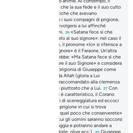
potessero salvare le loro anime. Al contempo, il
Corano rende evidente che la sua fede e il suo culto
erano quelle caratteristiche che avevano
favorevolmente colpito i suoi compagni di prigione,
al punto da spingerli a rivolgersi a lui affinché
interpretasse i loro sogni.
«Satana fece sì che
26
dimenticasse di ricordarlo al suo signore»: nel caso il
soggetto sia il coppiere, il pronome «lo» si riferisce a
Giuseppe mentre «il signore» è il Faraone. Un’altra
interpretazione tradurrebbe: «Ma Satana fece sì che
dimenticasse di ricordare il suo Signore» e considera
la continuazione della prigionia di Giuseppe come
un castigo impostogli da Allah (gloria a Lui
l’Altissimo) per essersi raccomandato alla clemenza
di un uomo (il Faraone) piuttosto che a Lui.
Con
27
lo stile narrativo che gli è caratteristico, il Corano
tralascia tutti gli aspetti di sceneggiatura ed eccoci
immediatamente nella prigione in cui si trova
Giuseppe.
«eccetto quel poco che conserverete»
28
[per la semina].
«in cui gli uomini saranno soccorsi
29
e andranno…»: dalla pioggia e potranno andare a
spremere i frutti (mandorle, olive ecc.).
Giuseppe
30