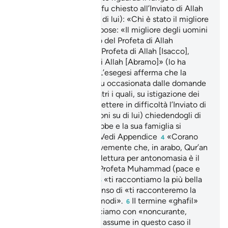
Giuseppe, allorquando fu chiesto all’Inviato di Allah
(pace e benedizioni su di lui): «Chi è stato il migliore
degli uomini?», egli rispose: «Il migliore degli uomini
è stato Giuseppe, figlio del Profeta di Allah
[Giacobbe], nipote del Profeta di Allah [Isacco],
pronipote dell’Amico di Allah [Abramo]» (lo ha
trasmesso al Bukhâri). L’esegesi afferma che la
rivelazione della Sura fu occasionata dalle domande
di alcuni meccani idolatri i quali, su istigazione dei
rabbini, cercarono di mettere in difficoltà l’Inviato di
Allah (pace e benedizioni su di lui) chiedendogli di
spiegare perché Giacobbe e la sua famiglia si
stabilirono in Egitto.
Vedi Appendice
«Corano
3
4
arabo»: ricordiamo brevemente che, in arabo, Qur’an
significa «lettura» e la lettura per antonomasia è il
Libro Santo rivelato al Profeta Muhammad (pace e
benedizioni su di lui).
«ti raccontiamo la più bella
5
storia»: anche con il senso di «ti racconteremo la
storia nel migliore dei modi».
II termine «ghafil»
6
che solitamente traduciamo con «noncurante,
indifferente, distratto» assume in questo caso il