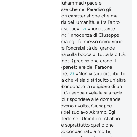
tradizionali. Il Profeta Muhammad (pace e
benedizioni su di lui) disse che nel Paradiso gli
uomini avranno le migliori caratteristiche che mai
abbiano avuto nella storia dell’umanità, e tra l’altro
saranno «belli come Giuseppe».
«nonostante
21
avessero avuto le prove»: l’innocenza di Giuseppe
era evidente e provata ma egli fu messo comunque
in prigione per difendere l’onorabilità del grande
notabile la cui moglie era sulla bocca di tutta la città.
«due giovani»: la Genesi (precisa che erano il
22
capo coppiere e il capo panettiere del Faraone,
accusati di malversazione.
«Non vi sarà distribuito
23
cibo prima che…»: prima che vi sia distribuito un’altra
volta il cibo…
«ho abbandonato la religione di un
24
popolo che non crede»: Giuseppe rivela la sua fede
nel Dio unico.
Prima di rispondere alle domande
25
che i due giovani gli avevano rivolto, Giuseppe
insegna loro la religione del suo avo Abramo. Egli
cerca di convertirli alla fede nell’Unicità di Allah in
maniera che entrambi, e soprattutto quello che
sarebbe stato di lì a poco condannato a morte,