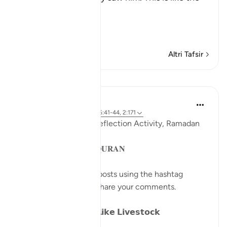
Ayah,
وَإِذَا رَآ
…
Per saperne di più
Altri Tafsir
Lezioni
Sohaib Saeed
4 anni fa
·
Riferimento
ayah 25:41-44, 2:171
QuranReflect Group Reflection Activity, Ramadan
1443/2022
𝐏𝐀𝐑𝐀𝐁𝐋𝐄𝐒 𝐈𝐍 𝐓𝐇𝐄 𝐐𝐔𝐑𝐀𝐍
Catch up on previous posts using the hashtag
#Parables
and please share your comments.
𝗗𝗮𝘆 𝟴: 𝗪𝗮𝗻𝗱𝗲𝗿𝗶𝗻𝗴 𝗹𝗶𝗸𝗲 𝗟𝗶𝘃𝗲𝘀𝘁𝗼𝗰𝗸