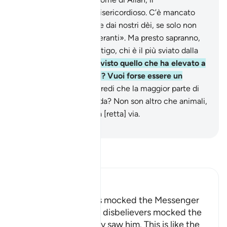
Compassionevole, il Misericordioso. C’è mancato
poco che non ci sviasse dai nostri dèi, se solo non
fossimo rimasti perseveranti». Ma presto sapranno,
quando vedranno il castigo, chi è il più sviato dalla
[retta] via.
43
.
Non hai visto quello che ha elevato a
divinità le sue passioni? Vuoi forse essere un
garante per lui ?
44
.
Credi che la maggior parte di
loro ascolti e comprenda? Non son altro che animali,
e ancora più sviati dalla [retta] via.
-
Hamza Roberto Piccardo
Leggi il Tafsir
Ibn Kathir (Abridged)
How the Disbelievers mocked the Messenger
Allah tells us how the disbelievers mocked the
Messenger when they saw him. This is like the