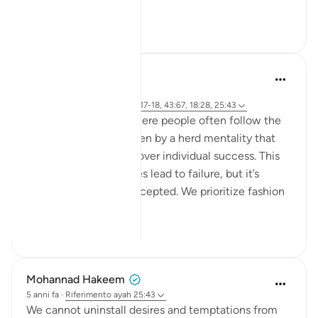
endles...
Vedi altro
13
2
hafeez saba
2 anni fa
·
Riferimento
ayah 6:76-79, 39:17-18, 43:67, 18:28, 25:43
We live in a society where people often follow the
majority's opinion, driven by a herd mentality that
prioritizes conformity over individual success. This
mindset can sometimes lead to failure, but it’s
failure that's widely accepted. We prioritize fashion
ov...
Vedi altro
21
4
Mohannad Hakeem
5 anni fa
·
Riferimento
ayah 25:43
We cannot uninstall desires and temptations from