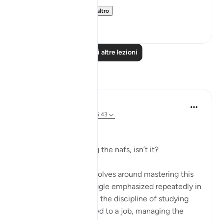
We have alread...
Vedi altro
15
15
Leggi altre lezioni
Riflessi
Dr Maryam Fayyaz
2 anni fa
·
Riferimento
ayah 25:43
﷽
It’s all about controlling the nafs, isn’t it?
Life, in its essence, revolves around mastering this
inner struggle—a struggle emphasized repeatedly in
the Quran. Whether it’s the discipline of studying
hard, staying committed to a job, managing the