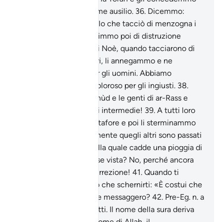
suo fratello Aronne come ausilio.
36
.
Dicemmo:
«Andate presso il popolo che tacciò di menzogna i
segni Nostri». E lo colpimmo poi di distruzione
totale.
37
.
E il popolo di Noè, quando tacciarono di
menzogna i messaggeri, li annegammo e ne
facemmo un segno per gli uomini. Abbiamo
preparato un castigo doloroso per gli ingiusti.
38
.
[Ricorda] gli ‘Âd, i Thamùd e le genti di ar-Rass e
molte altre generazioni intermedie!
39
.
A tutti loro
proponemmo delle metafore e poi li sterminammo
totalmente.
40
.
Certamente quegli altri sono passati
nei pressi della città sulla quale cadde una pioggia di
sventura. Non l’han forse vista? No, perché ancora
non sperano nella Resurrezione!
41
.
Quando ti
vedono non fanno altro che schernirti: «È costui che
Allah ha mandato come messaggero?
42
.
Pre-Eg. n. a
parte i verss. e Di versetti. Il nome della sura deriva
dal primo versetto. In nome di Allah, il