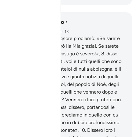
Leggere nel contesto
Capitolo 14, Pagina 257, Juz 13
7
.
E quando il vostro Signore proclamò: «Se sarete
riconoscenti, accrescerò [la Mia grazia]. Se sarete
ingrati, in verità il Mio castigo è severo!»,
8
.
disse
Mosè: «Se sarete ingrati, voi e tutti quelli che sono
sulla terra, Allah [sappiatelo] di nulla abbisogna, è il
Degno di lode».
9
.
Non vi è giunta notizia di quelli
[che vissero] prima di voi, del popolo di Noè, degli
‘Âd e dei Thamûd, e di quelli che vennero dopo e
che Allah solo conosce? Vennero i loro profeti con
prove chiarissime, ma essi dissero, portandosi le
mani alla bocca : «Non crediamo in quello con cui
siete stati inviati. E siamo in dubbio profondissimo
circa quello che ci proponete».
10
.
Dissero loro i