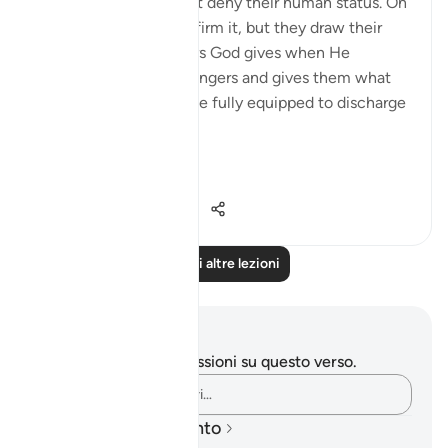
The messengers do not deny their human status. On
the contrary, they confirm it, but they draw their
attention to the favours God gives when He
chooses human messengers and gives them what
they need in order to be fully equipped to discharge
their great duty:
...
Vedi altro
0
0
106
Leggi altre lezioni
Appunti e riflessioni
Non hai appunti o riflessioni su questo verso.
Cattura i tuoi pensieri…
Piani di apprendimento