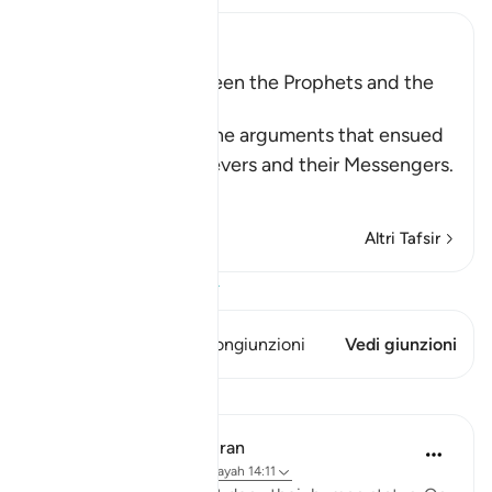
Ibn Kathir (Abridged)
The Argument between the Prophets and the
Disbelievers
Allah narrates to us the arguments that ensued
between the disbelievers and their Messengers.
Wh
…
Per saperne di più
Altri Tafsir
Visualizza il Corano
Questo versetto ha 1 Congiunzioni
Vedi giunzioni
Lezioni
In the Shade of the Quran
31 settimane fa
·
Riferimento
ayah 14:11