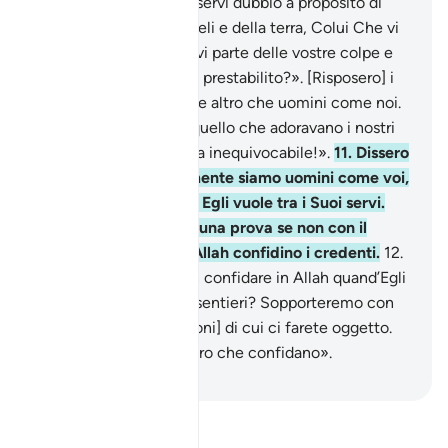
profeti: «Come può esservi dubbio a proposito di
Allah, il Creatore dei cieli e della terra, Colui Che vi
Si rivolge per perdonarvi parte delle vostre colpe e
rinviarvi fino al termine prestabilito?». [Risposero] i
miscredenti: «Non siete altro che uomini come noi.
Volete distoglierci da quello che adoravano i nostri
avi? Recateci una prova inequivocabile!».
11
.
Dissero
loro i profeti: «Certamente siamo uomini come voi,
ma Allah favorisce chi Egli vuole tra i Suoi servi.
Non possiamo recarvi una prova se non con il
permesso di Allah. In Allah confidino i credenti.
12
.
E come potremmo non confidare in Allah quand’Egli
ci ha guidati sui nostri sentieri? Sopporteremo con
pazienza [le persecuzioni] di cui ci farete oggetto.
Confidino in Allah coloro che confidano».
-
Hamza Roberto Piccardo
Leggi il Tafsir