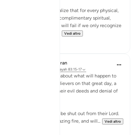
It's mind blowing to realize that for every physical,
seen reality, there is a complimentary spiritual,
unseen reality. And we will fail if we only recognize
the physical realities. ...
Vedi altro
106
14
In the Shade of the Quran
31 settimane fa
·
Riferimento
ayah 83:15-17
Here, we are told here about what will happen to
the transgressing unbelievers on that great day, a
destiny which befits their evil deeds and denial of
the truth:
"On that day they shall be shut out from their Lord.
They shall enter the blazing fire, and will...
Vedi altro
0
0