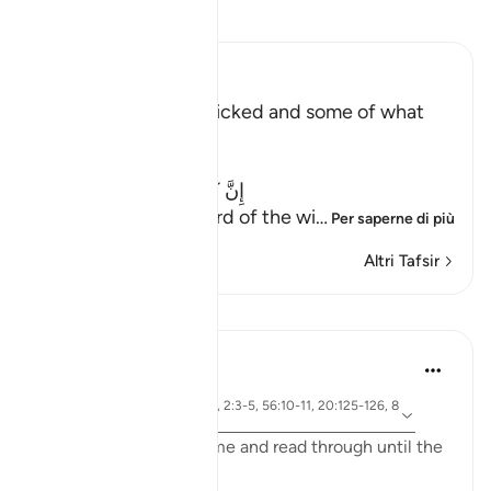
Leggi il Tafsir
Ibn Kathir (Abridged)
The Record of the Wicked and some of what
happens to Them
Allah says truly,
إِنَّ كِتَـبَ الْفُجَّارِ لَفِى سِجِّينٍ
(Nay! Truly, the Record of the wi
…
Per saperne di più
Altri Tafsir
Lezioni
Yasmin Mogahed
4 anni fa
·
ayah 69:32, 57:12, 2:3-5, 56:10-11, 20:125-126, 8
Riferimento
3:15
I ask you to bear with me and read through until the
end and really reflect: