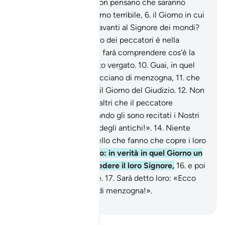
a pesare, truffano.
4
.
Non pensano che saranno
resuscitati,
5
.
in un Giorno terribile,
6
.
il Giorno in cui
le genti saranno ritte davanti al Signore dei mondi?
7
.
No, in verità il registro dei peccatori è nella
Segreta ;
8
.
e chi mai ti farà comprendere cos’è la
Segreta?
9
.
È uno scritto vergato.
10
.
Guai, in quel
Giorno, a coloro che tacciano di menzogna,
11
.
che
tacciano di menzogna il Giorno del Giudizio.
12
.
Non
lo taccia di menzogna altri che il peccatore
inveterato,
13
.
che, quando gli sono recitati i Nostri
versetti, dice: «Favole degli antichi!».
14
.
Niente
affatto: è piuttosto quello che fanno che copre i loro
cuori.
15
.
Niente affatto: in verità in quel Giorno un
velo li escluderà dal vedere il loro Signore,
16
.
e poi
cadranno nella Fornace.
17
.
Sarà detto loro: «Ecco
quello che tacciavate di menzogna!».
-
Hamza Roberto Piccardo