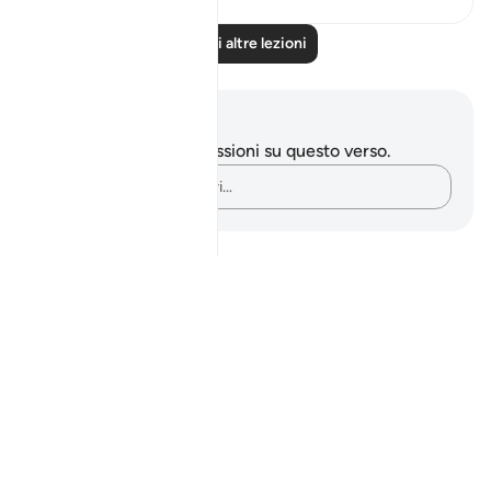
Leggi altre lezioni
Appunti e riflessioni
Non hai appunti o riflessioni su questo verso.
Cattura i tuoi pensieri…
Notes
placeholders
close