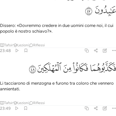
ﱷ
ﱸ
Dissero: «Dovremmo credere in due uomini come noi, il cui
popolo è nostro schiavo?».
Tafsir
Lezioni
Riflessi
23:48
ﱹ
ﱺ
كذبوهما فكانوا من المهلكين ٤٨
ﱻ
ﱼ
ﱽ
َكَذَّبُوهُمَا فَكَانُوا۟ مِنَ ٱلْمُهْلَكِينَ ٤٨
Li tacciarono di menzogna e furono tra coloro che vennero
annientati.
Tafsir
Lezioni
Riflessi
23:49