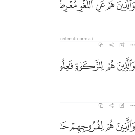
ﱋ
ﱌ
ﱍ
ﱎ
ﱏ
ﱐ
َٱلَّذِينَ هُمْ عَنِ ٱللَّغْوِ مُعْرِضُونَ ٣
che evitano il vaniloquio,
Tafsir
Lezioni
Riflessi
Contenuti correlati
23:4
ﱑ
ﱒ
الذين هم للزكاة فاعلون ٤
ﱓ
ﱔ
ﱕ
َٱلَّذِينَ هُمْ لِلزَّكَوٰةِ فَـٰعِلُونَ ٤
che versano la decima
1
Tafsir
Lezioni
Riflessi
23:5
ﱖ
ﱗ
الذين هم لفروجهم حافظون ٥
ﱘ
ﱙ
ﱚ
َٱلَّذِينَ هُمْ لِفُرُوجِهِمْ حَـٰفِظُونَ ٥