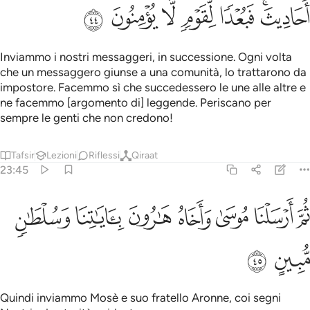
ﱙﱚ
ﱛ
ﱜ
ﱝ
ﱞ
ﱟ
Inviammo i nostri messaggeri, in successione. Ogni volta
che un messaggero giunse a una comunità, lo trattarono da
impostore. Facemmo sì che succedessero le une alle altre e
ne facemmo [argomento di] leggende. Periscano per
sempre le genti che non credono!
Tafsir
Lezioni
Riflessi
Qiraat
23:45
ﱠ
ﱡ
ﱢ
ﱣ
ﱤ
م ارسلنا موسى واخاه هارون باياتنا وسلطان مبين ٤٥
ﱥ
ﱦ
ُمَّ أَرْسَلْنَا مُوسَىٰ وَأَخَاهُ هَـٰرُونَ بِـَٔايَـٰتِنَا وَسُلْطَـٰنٍۢ مُّبِينٍ ٤٥
ﱧ
ﱨ
Quindi inviammo Mosè e suo fratello Aronne, coi segni