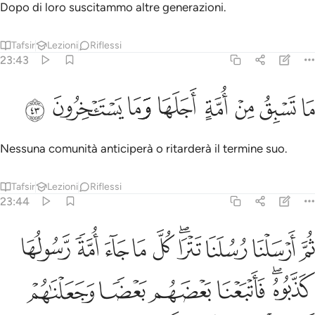
Dopo di loro suscitammo altre generazioni.
Tafsir
Lezioni
Riflessi
23:43
ﱁ
ﱂ
ﱃ
ﱄ
ﱅ
ا تسبق من امة اجلها وما يستاخرون ٤٣
ﱆ
ﱇ
ﱈ
َا تَسْبِقُ مِنْ أُمَّةٍ أَجَلَهَا وَمَا يَسْتَـْٔخِرُونَ ٤٣
Nessuna comunità anticiperà o ritarderà il termine suo.
Tafsir
Lezioni
Riflessi
23:44
ﱉ
ﱊ
ﱋ
ﱌﱍ
ﱎ
ﱏ
ﱐ
ﱑ
ﱒ
م ارسلنا رسلنا تترى كل ما جاء امة رسولها كذبوه فاتبعنا بعضهم بعضا وج
ُمَّ أَرْسَلْنَا رُسُلَنَا تَتْرَا ۖ كُلَّ مَا جَآءَ أُمَّةًۭ رَّسُولُهَا كَذَّبُوهُ ۚ فَأَتْبَعْنَا بَعْ
ﱓﱔ
ﱕ
ﱖ
ﱗ
ﱘ