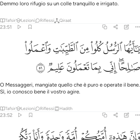
Demmo loro rifugio su un colle tranquillo e irrigato.
Tafsir
Lezioni
Riflessi
Qiraat
23:51
ﲑ
ﲒ
ﲓ
ﲔ
ﲕ
ﲖ
ا ايها الرسل كلوا من الطيبات واعملوا صالحا اني بما تعملون عليم ٥١
َـٰٓأَيُّهَا ٱلرُّسُلُ كُلُوا۟ مِنَ ٱلطَّيِّبَـٰتِ وَٱعْمَلُوا۟ صَـٰلِحًا ۖ إِنِّى بِمَا تَعْمَلُونَ 
ﲗﲘ
ﲙ
ﲚ
ﲛ
ﲜ
ﲝ
O Messaggeri, mangiate quello che è puro e operate il bene.
Sì, io conosco bene il vostro agire.
Tafsir
Lezioni
Riflessi
Hadith
23:52
ﲞ
ﲟ
ﲠ
ﲡ
ان هاذه امتكم امة واحدة وانا ربكم فاتقون ٥٢
ﲢ
ﲣ
ﲤ
َإِنَّ هَـٰذِهِۦٓ أُمَّتُكُمْ أُمَّةًۭ وَٰحِدَةًۭ وَأَنَا۠ رَبُّكُمْ فَٱتَّقُونِ ٥٢