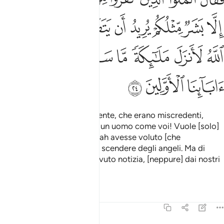
ﲘ
ﲙ
ﲚ
ﲛ
ﲜ
ﲝ
ﲞ
ﲟ
ﲠ
ﲡ
ﲢ
ﲣ
ﲤ
ﲥ
ﲦ
ﲧ
ﲨ
ﲩ
ﲪ
Allora i notabili della sua gente, che erano miscredenti,
dissero: «Costui non è che un uomo come voi! Vuole [solo]
elevarsi sopra di voi. Se Allah avesse voluto [che
credessimo] avrebbe fatto scendere degli angeli. Ma di
questo non abbiamo mai avuto notizia, [neppure] dai nostri
antenati più lontani.
Tafsir
Lezioni
Riflessi
23:25