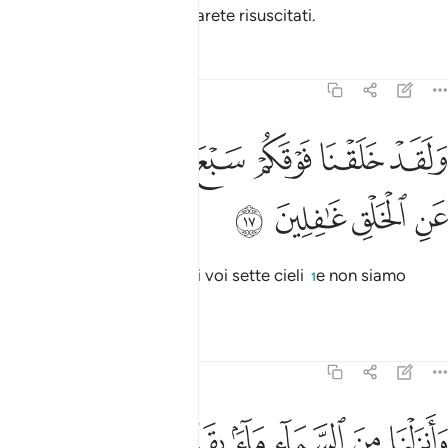
e nel Giorno del Giudizio sarete risuscitati.
Tafsir
Lezioni
Riflessi
23:17
ﲷ
ﲸ
ﲹ
ﲺ
ﲻ
لقد خلقنا فوقكم سبع طرايق وما كنا عن الخلق غافلين ١٧
ﲼ
ﲽ
َلَقَدْ خَلَقْنَا فَوْقَكُمْ سَبْعَ طَرَآئِقَ وَمَا كُنَّا عَنِ ٱلْخَلْقِ غَـٰفِلِينَ ١٧
ﲾ
ﲿ
ﳀ
ﳁ
In verità creammo sopra di voi sette cieli
e non siamo
1
incuranti della creazione
.
2
Tafsir
Lezioni
Riflessi
23:18
ﱁ
ﱂ
ﱃ
ﱄ
ﱅ
ﱆ
ﱇ
انزلنا من السماء ماء بقدر فاسكناه في الارض وانا على ذهاب به لقادرون
َأَنزَلْنَا مِنَ ٱلسَّمَآءِ مَآءًۢ بِقَدَرٍۢ فَأَسْكَنَّـٰهُ فِى ٱلْأَرْضِ ۖ وَإِنَّا عَلَىٰ ذَهَابٍۭ بِهِۦ لَقَـٰدِر