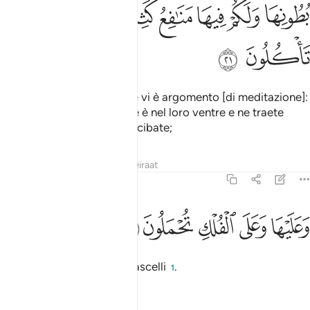
ﱱ
ﱲ
ﱳ
ﱴ
ﱵ
ﱶ
ﱷ
ﱸ
Invero, anche nel bestiame vi è argomento [di meditazione]:
vi diamo da bere di ciò che è nel loro ventre e ne traete
molti vantaggi; e di loro vi cibate;
Tafsir
Lezioni
Riflessi
Qiraat
23:22
ﱹ
ﱺ
ﱻ
عليها وعلى الفلك تحملون ٢٢
ﱼ
ﱽ
َعَلَيْهَا وَعَلَى ٱلْفُلْكِ تُحْمَلُونَ ٢٢
viaggiate su di essi e sui vascelli
.
1
Tafsir
Lezioni
Riflessi