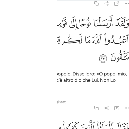
23:23
ﱾ
ﱿ
ﲀ
ﲁ
ﲂ
ﲃ
ﲄ
لقد ارسلنا نوحا الى قومه فقال يا قوم اعبدوا الله ما لكم من الاه غيره اف
َلَقَدْ أَرْسَلْنَا نُوحًا إِلَىٰ قَوْمِهِۦ فَقَالَ يَـٰقَوْمِ ٱعْبُدُوا۟ ٱللَّهَ مَا لَكُم مِّنْ إِلَـٰهٍ غَيْرُهُۥٓ ۖ
ﲅ
ﲆ
ﲇ
ﲈ
ﲉ
ﲊ
ﲋﲌ
ﲍ
ﲎ
ﲏ
Già inviammo Noè al suo popolo. Disse loro: «O popol mio,
adorate Allah. Per voi non c’è altro dio che Lui. Non Lo
temete?».
Tafsir
Lezioni
Riflessi
Qiraat
23:24
ﲐ
ﲑ
ﲒ
ﲓ
ﲔ
ﲕ
ﲖ
ﲗ
قال الملا الذين كفروا من قومه ما هاذا الا بشر مثلكم يريد ان يتفضل عليك
َقَالَ ٱلْمَلَؤُا۟ ٱلَّذِينَ كَفَرُوا۟ مِن قَوْمِهِۦ مَا هَـٰذَآ إِلَّا بَشَرٌۭ مِّ