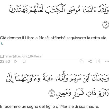
ﱾ
ﱿ
ﲀ
لقد اتينا موسى الكتاب لعلهم يهتدون ٤٩
ﲁ
ﲂ
ﲃ
َلَقَدْ ءَاتَيْنَا مُوسَى ٱلْكِتَـٰبَ لَعَلَّهُمْ يَهْتَدُونَ ٤٩
ﲄ
Già demmo il Libro a Mosè, affinché seguissero la retta via
.
1
Tafsir
Lezioni
Riflessi
23:50
ﲅ
ﲆ
ﲇ
ﲈ
ﲉ
ﲊ
جعلنا ابن مريم وامه اية واويناهما الى ربوة ذات قرار ومعين ٥٠
ﲋ
َجَعَلْنَا ٱبْنَ مَرْيَمَ وَأُمَّهُۥٓ ءَايَةًۭ وَءَاوَيْنَـٰهُمَآ إِلَىٰ رَبْوَةٍۢ ذَاتِ قَرَارٍۢ 
ﲌ
ﲍ
ﲎ
ﲏ
ﲐ
E facemmo un segno del figlio di Maria e di sua madre.