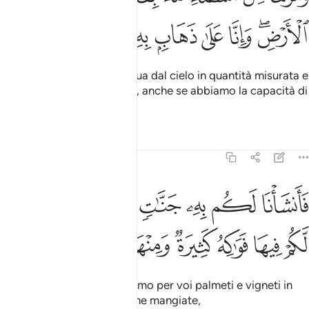
ﱈﱉ
ﱊ
ﱋ
ﱌ
ﱍ
ﱎ
ﱏ
E facemmo scendere l’acqua dal cielo in quantità misurata e
la mantenemmo sulla terra, anche se abbiamo la capacità di
farla sparire.
Tafsir
Lezioni
Riflessi
23:19
ﱐ
ﱑ
ﱒ
ﱓ
ﱔ
ﱕ
ﱖ
انشانا لكم به جنات من نخيل واعناب لكم فيها فواكه كثيرة ومنها تاكلون 
َأَنشَأْنَا لَكُم بِهِۦ جَنَّـٰتٍۢ مِّن نَّخِيلٍۢ وَأَعْنَـٰبٍۢ لَّكُمْ فِيهَا فَوَٰكِهُ كَثِيرَةٌۭ وَم
ﱗ
ﱘ
ﱙ
ﱚ
ﱛ
ﱜ
ﱝ
E per suo tramite produciamo per voi palmeti e vigneti in
cui [trovate] i molti frutti che mangiate,