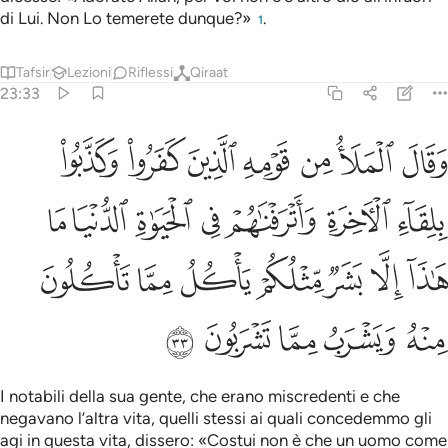
di Lui. Non Lo temerete dunque?»
.
1
Tafsir
Lezioni
Riflessi
Qiraat
23:33
ﱹ
ﱺ
ﱻ
ﱼ
ﱽ
ﱾ
ﱿ
قال الملا من قومه الذين كفروا وكذبوا بلقاء الاخرة واترفناهم في الحيا
َقَالَ ٱلْمَلَأُ مِن قَوْمِهِ ٱلَّذِينَ كَفَرُوا۟ وَكَذَّبُوا۟ بِلِقَآءِ ٱلْـَٔاخِرَةِ وَأَتْرَفْنَـٰهُمْ ف
ﲀ
ﲁ
ﲂ
ﲃ
ﲄ
ﲅ
ﲆ
ﲇ
ﲈ
ﲉ
ﲊ
ﲋ
ﲌ
ﲍ
ﲎ
ﲏ
ﲐ
ﲑ
ﲒ
I notabili della sua gente, che erano miscredenti e che
negavano l’altra vita, quelli stessi ai quali concedemmo gli
agi in questa vita, dissero: «Costui non è che un uomo come