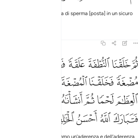
Poi ne facemmo una goccia di sperma [posta] in un sicuro
ricettacolo,
Tafsir
Lezioni
Riflessi
23:14
ﲔ
ﲕ
ﲖ
ﲗ
ﲘ
ﲙ
م خلقنا النطفة علقة فخلقنا العلقة مضغة فخلقنا المضغة عظاما فكسونا 
ُمَّ خَلَقْنَا ٱلنُّطْفَةَ عَلَقَةًۭ فَخَلَقْنَا ٱلْعَلَقَةَ مُضْغَةًۭ فَخَلَقْنَا ٱلْمُض
ﲚ
ﲛ
ﲜ
ﲝ
ﲞ
ﲟ
ﲠ
ﲡ
ﲢ
ﲣ
ﲤﲥ
ﲦ
ﲧ
ﲨ
ﲩ
ﲪ
poi di questa goccia facemmo un’aderenza e dell’aderenza