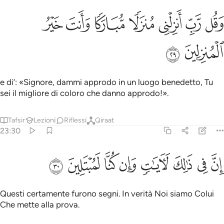
ﱑ
ﱒ
ﱓ
ﱔ
ﱕ
قل رب انزلني منزلا مباركا وانت خير المنزلين ٢٩
ﱖ
ﱗ
َقُل رَّبِّ أَنزِلْنِى مُنزَلًۭا مُّبَارَكًۭا وَأَنتَ خَيْرُ ٱلْمُنزِلِينَ ٢٩
ﱘ
ﱙ
e di’: «Signore, dammi approdo in un luogo benedetto, Tu
sei il migliore di coloro che danno approdo!».
Tafsir
Lezioni
Riflessi
Qiraat
23:30
ﱚ
ﱛ
ﱜ
ﱝ
ﱞ
ن في ذالك لايات وان كنا لمبتلين ٣٠
ﱟ
ﱠ
ﱡ
ِنَّ فِى ذَٰلِكَ لَـَٔايَـٰتٍۢ وَإِن كُنَّا لَمُبْتَلِينَ ٣٠
Questi certamente furono segni. In verità Noi siamo Colui
Che mette alla prova.