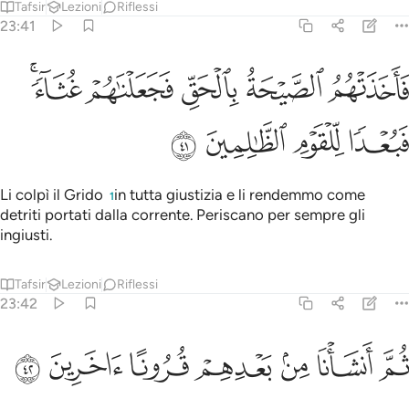
Tafsir
Lezioni
Riflessi
23:41
ﳏ
ﳐ
ﳑ
ﳒ
اخذتهم الصيحة بالحق فجعلناهم غثاء فبعدا للقوم الظالمين ٤١
ﳓﳔ
َأَخَذَتْهُمُ ٱلصَّيْحَةُ بِٱلْحَقِّ فَجَعَلْنَـٰهُمْ غُثَآءًۭ ۚ فَبُعْدًۭا لِّلْقَ
ﳕ
ﳖ
ﳗ
ﳘ
Li colpì il Grido
in tutta giustizia e li rendemmo come
1
detriti portati dalla corrente. Periscano per sempre gli
ingiusti.
Tafsir
Lezioni
Riflessi
23:42
ﳙ
ﳚ
ﳛ
م انشانا من بعدهم قرونا اخرين ٤٢
ﳜ
ﳝ
ﳞ
ﳟ
ُمَّ أَنشَأْنَا مِنۢ بَعْدِهِمْ قُرُونًا ءَاخَرِينَ ٤٢