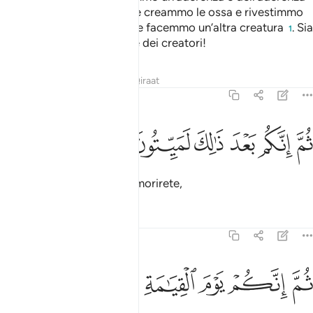
un embrione; dall’embrione creammo le ossa e rivestimmo
le ossa di carne. E quindi ne facemmo un’altra creatura
. Sia
1
benedetto Allah, il Migliore dei creatori!
Tafsir
Lezioni
Riflessi
Qiraat
23:15
ﲫ
ﲬ
ﲭ
م انكم بعد ذالك لميتون ١٥
ﲮ
ﲯ
ﲰ
ُمَّ إِنَّكُم بَعْدَ ذَٰلِكَ لَمَيِّتُونَ ١٥
E dopo di ciò certamente morirete,
Tafsir
Lezioni
Riflessi
23:16
ﲱ
ﲲ
ﲳ
م انكم يوم القيامة تبعثون ١٦
ﲴ
ﲵ
ﲶ
ُمَّ إِنَّكُمْ يَوْمَ ٱلْقِيَـٰمَةِ تُبْعَثُونَ ١٦