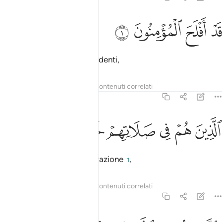
ﱁ
ﱂ
د افلح المومنون ١
ﱃ
ﱄ
َدْ أَفْلَحَ ٱلْمُؤْمِنُونَ ١
Invero prospereranno i credenti,
Tafsir
Lezioni
Riflessi
Contenuti correlati
23:2
ﱅ
ﱆ
ﱇ
لذين هم في صلاتهم خاشعون ٢
ﱈ
ﱉ
ﱊ
لَّذِينَ هُمْ فِى صَلَاتِهِمْ خَـٰشِعُونَ ٢
quelli che sono umili nell’orazione
,
1
Tafsir
Lezioni
Riflessi
Contenuti correlati
23:3
الذين هم عن اللغو معرضون ٣