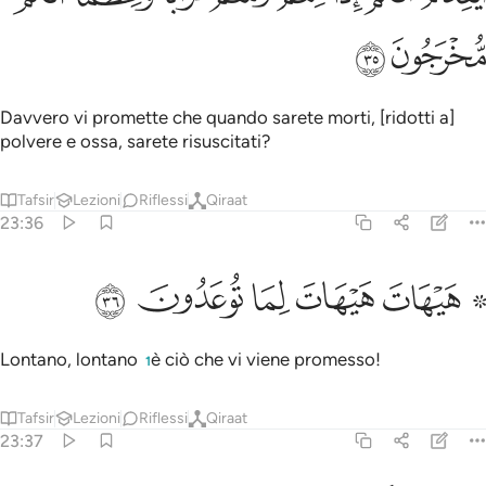
ﲣ
ﲤ
Davvero vi promette che quando sarete morti, [ridotti a]
polvere e ossa, sarete risuscitati?
Tafsir
Lezioni
Riflessi
Qiraat
23:36
ﲥ ﲦ
ﲧ
۞ يهات هيهات لما توعدون ٣٦
ﲨ
ﲩ
ﲪ
۞ َيْهَاتَ هَيْهَاتَ لِمَا تُوعَدُونَ ٣٦
Lontano, lontano
è ciò che vi viene promesso!
1
Tafsir
Lezioni
Riflessi
Qiraat
23:37