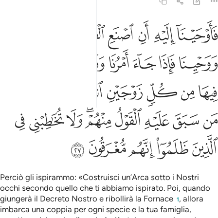
23:27
ﲼ
ﲽ
ﲾ
ﲿ
ﳀ
ﳁ
اوحينا اليه ان اصنع الفلك باعيننا ووحينا فاذا جاء امرنا وفار التنور 
َأَوْحَيْنَآ إِلَيْهِ أَنِ ٱصْنَعِ ٱلْفُلْكَ بِأَعْيُنِنَا وَوَحْيِنَا فَإِذَا جَآءَ أَمْرُنَا وَفَارَ ٱ
ﳂ
ﳃ
ﳄ
ﳅ
ﳆ
ﳇ
ﳈ
ﳉ
ﳊ
ﳋ
ﳌ
ﳍ
ﳎ
ﳏ
ﳐ
ﳑ
ﳒ
ﳓ
ﳔﳕ
ﳖ
ﳗ
ﳘ
ﳙ
ﳚ
ﳛ
ﳜ
ﳝ
Perciò gli ispirammo: «Costruisci un’Arca sotto i Nostri
occhi secondo quello che ti abbiamo ispirato. Poi, quando
giungerà il Decreto Nostro e ribollirà la Fornace
, allora
1
imbarca una coppia per ogni specie e la tua famiglia,