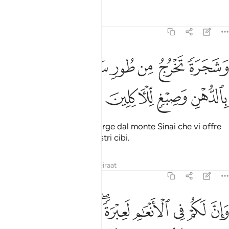
Tafsir
Lezioni
Riflessi
23:20
ﱞ
ﱟ
ﱠ
ﱡ
ﱢ
شجرة تخرج من طور سيناء تنبت بالدهن وصبغ للاكلين ٢٠
ﱣ
َشَجَرَةًۭ تَخْرُجُ مِن طُورِ سَيْنَآءَ تَنۢبُتُ بِٱلدُّهْنِ وَصِبْغٍۢ لِّلْـَٔاكِلِينَ ٢٠
ﱤ
ﱥ
ﱦ
ﱧ
come quest’albero
che sorge dal monte Sinai che vi offre
1
olio e condimento per i vostri cibi.
Tafsir
Lezioni
Riflessi
Qiraat
23:21
ﱨ
ﱩ
ﱪ
ﱫ
ﱬﱭ
ﱮ
ﱯ
ﱰ
ان لكم في الانعام لعبرة نسقيكم مما في بطونها ولكم فيها منافع كثيرة و
َإِنَّ لَكُمْ فِى ٱلْأَنْعَـٰمِ لَعِبْرَةًۭ ۖ نُّسْقِيكُم مِّمَّا فِى بُطُونِهَا وَلَكُمْ فِيهَا مَنَـٰفِ