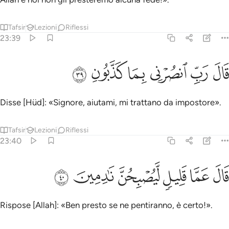
Tafsir
Lezioni
Riflessi
23:39
ﳃ
ﳄ
ﳅ
ال رب انصرني بما كذبون ٣٩
ﳆ
ﳇ
ﳈ
َالَ رَبِّ ٱنصُرْنِى بِمَا كَذَّبُونِ ٣٩
Disse [Hüd]: «Signore, aiutami, mi trattano da impostore».
Tafsir
Lezioni
Riflessi
23:40
ﳉ
ﳊ
ﳋ
ال عما قليل ليصبحن نادمين ٤٠
ﳌ
ﳍ
ﳎ
َالَ عَمَّا قَلِيلٍۢ لَّيُصْبِحُنَّ نَـٰدِمِينَ ٤٠
Rispose [Allah]: «Ben presto se ne pentiranno, è certo!».