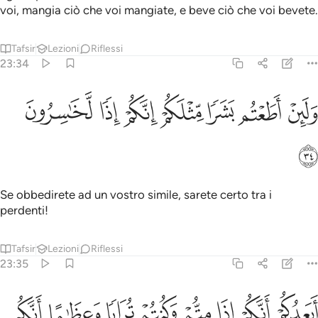
voi, mangia ciò che voi mangiate, e beve ciò che voi bevete.
Tafsir
Lezioni
Riflessi
23:34
ﲓ
ﲔ
ﲕ
ﲖ
ﲗ
لين اطعتم بشرا مثلكم انكم اذا لخاسرون ٣٤
ﲘ
ﲙ
َلَئِنْ أَطَعْتُم بَشَرًۭا مِّثْلَكُمْ إِنَّكُمْ إِذًۭا لَّخَـٰسِرُونَ ٣٤
ﲚ
Se obbedirete ad un vostro simile, sarete certo tra i
perdenti!
Tafsir
Lezioni
Riflessi
23:35
ﲛ
ﲜ
ﲝ
ﲞ
ﲟ
ﲠ
يعدكم انكم اذا متم وكنتم ترابا وعظاما انكم مخرجون ٣٥
ﲡ
ﲢ
َيَعِدُكُمْ أَنَّكُمْ إِذَا مِتُّمْ وَكُنتُمْ تُرَابًۭا وَعِظَـٰمًا أَنَّكُم مُّخْرَجُونَ ٣٥