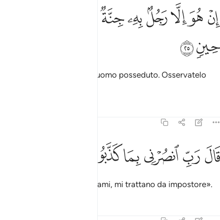
ﲫ
ﲬ
ﲭ
ﲮ
ﲯ
ﲰ
ن هو الا رجل به جنة فتربصوا به حتى حين ٢٥
ﲱ
ﲲ
ﲳ
ِنْ هُوَ إِلَّا رَجُلٌۢ بِهِۦ جِنَّةٌۭ فَتَرَبَّصُوا۟ بِهِۦ حَتَّىٰ حِينٍۢ ٢٥
ﲴ
ﲵ
Certo costui non è che un uomo posseduto. Osservatelo
per un po’ di tempo…»
.
1
Tafsir
Lezioni
Riflessi
23:26
ﲶ
ﲷ
ﲸ
ال رب انصرني بما كذبون ٢٦
ﲹ
ﲺ
ﲻ
َالَ رَبِّ ٱنصُرْنِى بِمَا كَذَّبُونِ ٢٦
Disse [Noè]: «Signore, aiutami, mi trattano da impostore».
Tafsir
Lezioni
Riflessi