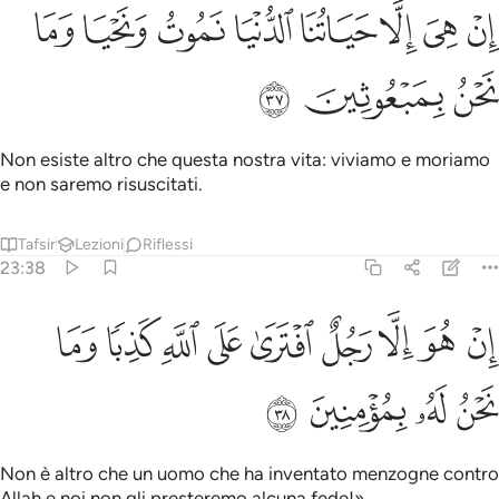
ﲫ
ﲬ
ﲭ
ﲮ
ﲯ
ﲰ
ن هي الا حياتنا الدنيا نموت ونحيا وما نحن بمبعوثين ٣٧
ﲱ
ﲲ
ِنْ هِىَ إِلَّا حَيَاتُنَا ٱلدُّنْيَا نَمُوتُ وَنَحْيَا وَمَا نَحْنُ بِمَبْعُوثِينَ ٣٧
ﲳ
ﲴ
ﲵ
Non esiste altro che questa nostra vita: viviamo e moriamo
e non saremo risuscitati.
Tafsir
Lezioni
Riflessi
23:38
ﲶ
ﲷ
ﲸ
ﲹ
ﲺ
ﲻ
ﲼ
ن هو الا رجل افترى على الله كذبا وما نحن له بمومنين ٣٨
ﲽ
ﲾ
ِنْ هُوَ إِلَّا رَجُلٌ ٱفْتَرَىٰ عَلَى ٱللَّهِ كَذِبًۭا وَمَا نَحْنُ لَهُۥ بِمُؤْمِنِينَ ٣٨
ﲿ
ﳀ
ﳁ
ﳂ
Non è altro che un uomo che ha inventato menzogne contro
Allah e noi non gli presteremo alcuna fede!».