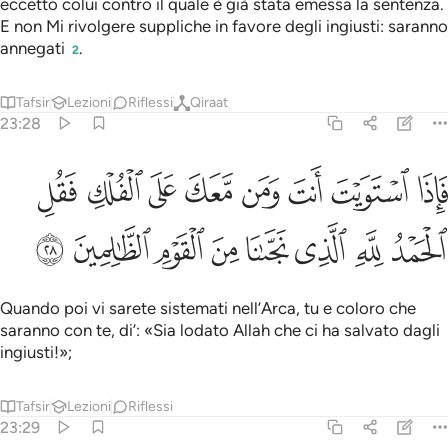
eccetto colui contro il quale è già stata emessa la sentenza.
E non Mi rivolgere suppliche in favore degli ingiusti: saranno
annegati
.
2
Tafsir
Lezioni
Riflessi
Qiraat
23:28
ﱁ
ﱂ
ﱃ
ﱄ
ﱅ
ﱆ
ﱇ
ﱈ
اذا استويت انت ومن معك على الفلك فقل الحمد لله الذي نجانا من القوم
َإِذَا ٱسْتَوَيْتَ أَنتَ وَمَن مَّعَكَ عَلَى ٱلْفُلْكِ فَقُلِ ٱلْحَمْدُ لِلَّهِ ٱلَّذِى
ﱉ
ﱊ
ﱋ
ﱌ
ﱍ
ﱎ
ﱏ
ﱐ
Quando poi vi sarete sistemati nell’Arca, tu e coloro che
saranno con te, di’: «Sia lodato Allah che ci ha salvato dagli
ingiusti!»;
Tafsir
Lezioni
Riflessi
23:29