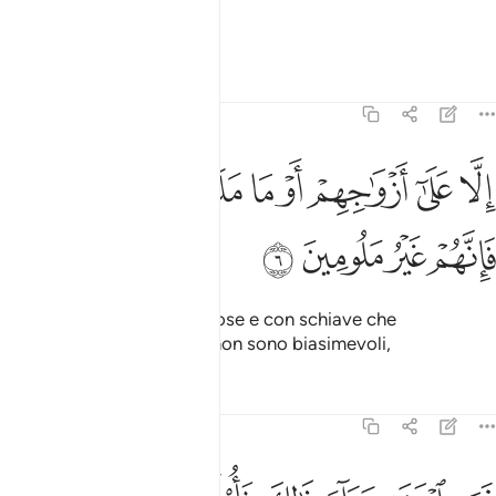
e che si mantengono casti,
Tafsir
Lezioni
Riflessi
23:6
ﱛ
ﱜ
ﱝ
ﱞ
ﱟ
ﱠ
لا على ازواجهم او ما ملكت ايمانهم فانهم غير ملومين ٦
ﱡ
ِلَّا عَلَىٰٓ أَزْوَٰجِهِمْ أَوْ مَا مَلَكَتْ أَيْمَـٰنُهُمْ فَإِنَّهُمْ غَيْرُ مَلُومِينَ ٦
ﱢ
ﱣ
ﱤ
ﱥ
eccetto che con le loro spose e con schiave che
possiedono – e in questo non sono biasimevoli,
Tafsir
Lezioni
Riflessi
23:7
من ابتغى وراء ذالك فاولايك هم العادون ٧