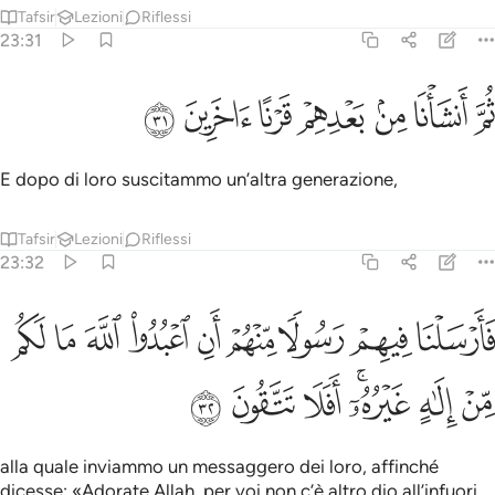
Tafsir
Lezioni
Riflessi
23:31
ﱢ
ﱣ
ﱤ
ﱥ
م انشانا من بعدهم قرنا اخرين ٣١
ﱦ
ﱧ
ﱨ
ُمَّ أَنشَأْنَا مِنۢ بَعْدِهِمْ قَرْنًا ءَاخَرِينَ ٣١
E dopo di loro suscitammo un’altra generazione,
Tafsir
Lezioni
Riflessi
23:32
ﱩ
ﱪ
ﱫ
ﱬ
ﱭ
ﱮ
ﱯ
ﱰ
ﱱ
ارسلنا فيهم رسولا منهم ان اعبدوا الله ما لكم من الاه غيره افلا تتقون ٣٢
َأَرْسَلْنَا فِيهِمْ رَسُولًۭا مِّنْهُمْ أَنِ ٱعْبُدُوا۟ ٱللَّهَ مَا لَكُم مِّنْ إِلَـٰهٍ غَيْرُهُۥٓ ۖ أَفَلَا تَتَّقُون
ﱲ
ﱳ
ﱴﱵ
ﱶ
ﱷ
ﱸ
alla quale inviammo un messaggero dei loro, affinché
dicesse: «Adorate Allah, per voi non c’è altro dio all’infuori