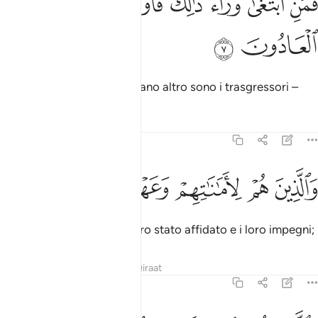
ﱦ
ﱧ
ﱨ
ﱩ
ﱪ
ﱫ
َمَنِ ٱبْتَغَىٰ وَرَآءَ ذَٰلِكَ فَأُو۟لَـٰٓئِكَ هُمُ ٱلْعَادُونَ ٧
ﱬ
ﱭ
mentre coloro che desiderano altro sono i trasgressori –
Tafsir
Lezioni
Riflessi
23:8
ﱮ
ﱯ
ﱰ
الذين هم لاماناتهم وعهدهم راعون ٨
ﱱ
ﱲ
ﱳ
َٱلَّذِينَ هُمْ لِأَمَـٰنَـٰتِهِمْ وَعَهْدِهِمْ رَٰعُونَ ٨
che rispettano ciò che è loro stato affidato e i loro impegni;
Tafsir
Lezioni
Riflessi
Qiraat
23:9
الذين هم على صلواتهم يحافظون ٩