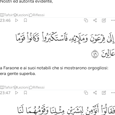
Nostri ed autorità evidente,
Tafsir
Lezioni
Riflessi
23:46
ﱩ
ﱪ
ﱫ
ﱬ
لى فرعون ومليه فاستكبروا وكانوا قوما عالين ٤٦
ﱭ
ﱮ
ِلَىٰ فِرْعَوْنَ وَمَلَإِي۟هِۦ فَٱسْتَكْبَرُوا۟ وَكَانُوا۟ قَوْمًا عَالِينَ ٤٦
ﱯ
ﱰ
a Faraone e ai suoi notabili che si mostrarono orgogliosi:
era gente superba.
Tafsir
Lezioni
Riflessi
23:47
ﱱ
ﱲ
ﱳ
ﱴ
قالوا انومن لبشرين مثلنا وقومهما لنا عابدون ٤٧
ﱵ
ﱶ
َقَالُوٓا۟ أَنُؤْمِنُ لِبَشَرَيْنِ مِثْلِنَا وَقَوْمُهُمَا لَنَا عَـٰبِدُونَ ٤٧