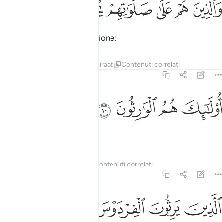
ﱴ
ﱵ
ﱶ
ﱷ
ﱸ
ﱹ
َٱلَّذِينَ هُمْ عَلَىٰ صَلَوَٰتِهِمْ يُحَافِظُونَ ٩
che sono costanti nell’orazione:
Tafsir
Lezioni
Riflessi
Qiraat
Contenuti correlati
23:10
ﱺ
ولايك هم الوارثون ١٠
ﱻ
ﱼ
ﱽ
ُو۟لَـٰٓئِكَ هُمُ ٱلْوَٰرِثُونَ ١٠
essi sono gli eredi,
Tafsir
Lezioni
Riflessi
Contenuti correlati
23:11
ﱾ
ﱿ
لذين يرثون الفردوس هم فيها خالدون ١١
ﲀ
ﲁ
ﲂ
ﲃ
لَّذِينَ يَرِثُونَ ٱلْفِرْدَوْسَ هُمْ فِيهَا خَـٰلِدُونَ ١١