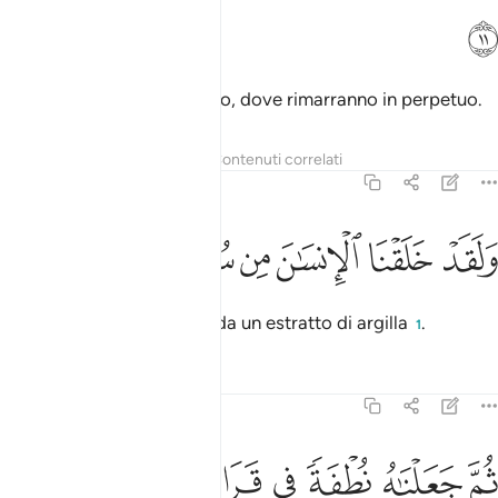
ﲄ
che erediteranno il Giardino, dove rimarranno in perpetuo.
Tafsir
Lezioni
Riflessi
Contenuti correlati
23:12
ﲅ
ﲆ
ﲇ
ﲈ
لقد خلقنا الانسان من سلالة من طين ١٢
ﲉ
ﲊ
ﲋ
ﲌ
َلَقَدْ خَلَقْنَا ٱلْإِنسَـٰنَ مِن سُلَـٰلَةٍۢ مِّن طِينٍۢ ١٢
In verità creammo l’uomo da un estratto di argilla
.
1
Tafsir
Lezioni
Riflessi
23:13
ﲍ
ﲎ
ﲏ
م جعلناه نطفة في قرار مكين ١٣
ﲐ
ﲑ
ﲒ
ﲓ
ُمَّ جَعَلْنَـٰهُ نُطْفَةًۭ فِى قَرَارٍۢ مَّكِينٍۢ ١٣