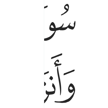
ﱁ
ﱂ
ﱄ
ﱅ