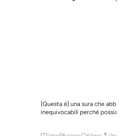
[Questa è] una sura che abbiamo ri
inequivocabili perché possiate co
Tafsir
Lezioni
Riflessi
Qiraat