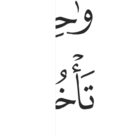
ﱏ
ﱐ
ﱕ
ﱖ