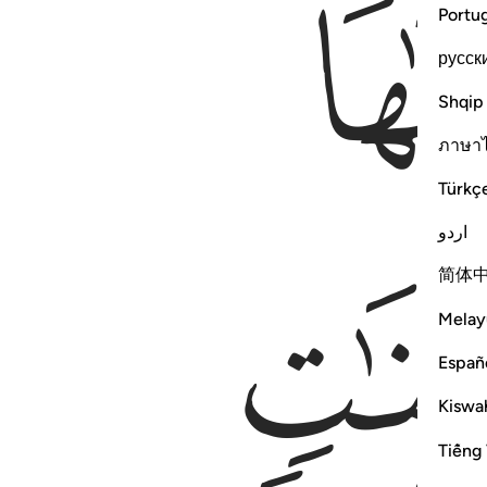
Portu
русск
Shqip
ภาษา
Türkç
اردو
简体
Melay
Españ
Kiswah
Tiếng 