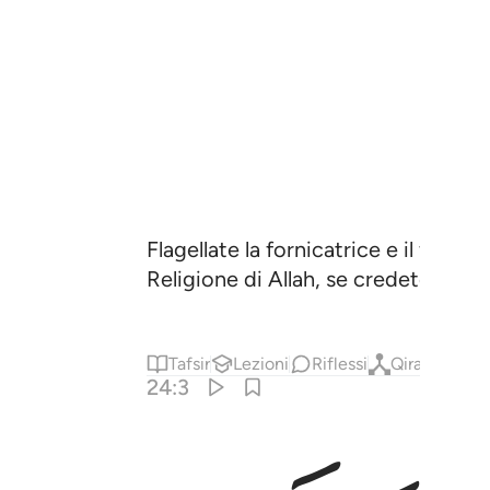
Flagellate la fornicatrice e il forni
Religione di Allah, se credete in Lu
Tafsir
Lezioni
Riflessi
Qiraat
24:3
 ٱلْمُؤْمِنِينَ ٣