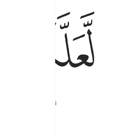
ﱈ
ﱉ
 fatto scendere segni