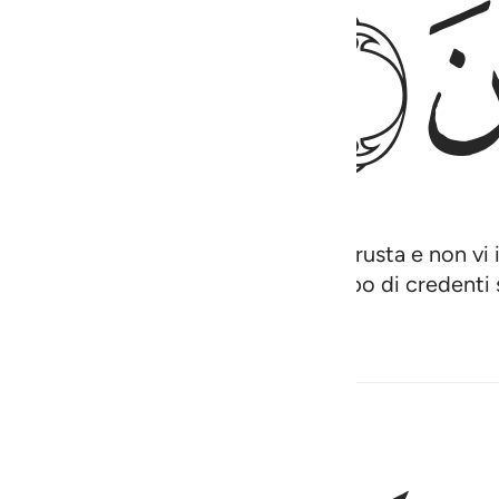
ﱧ
catore
, ciascuno con cento colpi di frusta e non vi 
1
i e nell’Ultimo Giorno, e che un gruppo di credenti 
ها الا زان او مشرك وحرم ذالك على المومنين ٣
ٱلزَّانِيَةُ لَا يَنكِحُهَآ إِلَّا زَانٍ أَوْ مُشْرِكٌۭ ۚ وَحُرِّمَ ذَٰلِكَ عَلَى