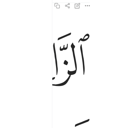
ﱋ
ﱌ
الزانية والزاني فاجلدوا كل واحد منهما ماية جلدة و
ٱلزَّانِيَةُ وَٱلزَّانِى فَٱجْلِدُوا۟ كُلَّ وَٰحِدٍۢ مِّن