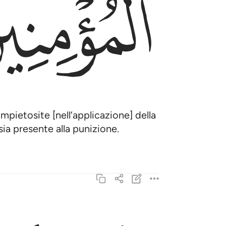
ﱦ
impietosite [nell’applicazione] della
sia presente alla punizione.
الزاني لا ينكح الا زانية او مشركة والزانية لا ينكح
ٱلزَّانِى لَا يَنكِحُ إِلَّا زَانِيَةً أَوْ مُشْرِكَةًۭ وَ