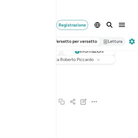
Registrazione
Versetto per versetto
Lettura
informazioni
Ascoltare
Traduzione
: Hamza Roberto Piccardo
سورة انزلناها وفرضناها وانزلنا فيها ايات بينات لع
سُورَةٌ أَنزَلْنَـٰهَا وَفَرَضْنَـٰهَا وَأَنزَلْنَا فِيهَآ ءَايَـٰتٍۭ بَيِّنَـٰتٍ