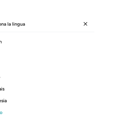
ona la lingua
Registrazione
Pagina
350
Juz
18
/
Hizb
35
h
azione audio, significato parola per parola e traslitterazione.
ف
Nel nome di Allah, il Compassionevole, il Misericordioso
is
esia
no
لكم تذكرون ١
ۢ لَّعَلَّكُمْ تَذَكَّرُونَ ١