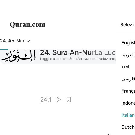
Selezi
24. An-Nur
Englis
024
24
.
Sura An-Nur
La Luce
العربية
Leggi e ascolta la Sura An-Nur con traduzione, tafsir, recit
বাংলা
ارسی
França
24:1
Indon
Italia
Dutch