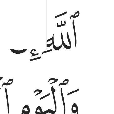
ﱚ
ﱛ
ﱜ
ﱟ
ﱠ