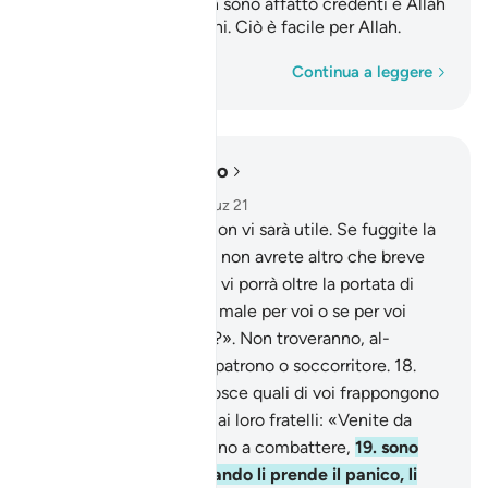
bottino
. Costoro non sono affatto credenti e Allah
2
vanificherà le loro azioni. Ciò è facile per Allah.
Parola per parola
Continua a leggere
Leggere nel contesto
Capitolo 33, Pagina 420, Juz 21
16
.
Di’ [loro]: «La fuga non vi sarà utile. Se fuggite la
morte o l’essere uccisi, non avrete altro che breve
gioia».
17
.
Di’: «Chi mai vi porrà oltre la portata di
Allah se [Egli] vuole un male per voi o se per voi
vuole una misericordia?». Non troveranno, al-
l’infuori di Allah, alcun patrono o soccorritore.
18
.
Certamente Allah conosce quali di voi frappongono
ostacoli e quali dicono ai loro fratelli: «Venite da
noi» , e ben di rado vanno a combattere,
19
.
sono
avari verso di voi . Quando li prende il panico, li