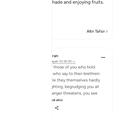
where we are in the shade and enjoying fruits.
But in spite of that,
وَلاَ يَأْتُونَ الْب
…
Per saperne di più
Altri Tafsir
Lezioni
In the Shade of the Quran
31 settimane fa
·
Riferimento
ayah 33:18-20
God is indeed aware of those of you who hold
others back; and those who say to their brethren:
'Come and join us,' while they themselves hardly
ever take part in the fighting, begrudging you all
help. But then, when danger threatens, you see
them looking to yo...
Vedi altro
0
0
172