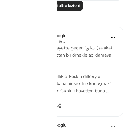
Leggi altre lezioni
Riflessi
Muhammet Elbir Habiboglu
2 anni fa
·
Riferimento
ayah 33:19
Tabii, Ahzab Suresi 19. ayette geçen 'سلق' (salaka)
kelimesini günlük hayattan bir örnekle açıklamaya
çalışayım.
Bu ayette kelime, genellikle 'keskin dilleriyle
incitmek' veya 'sert ve kaba bir şekilde konuşmak'
anlamında kullanılmıştır. Günlük hayattan buna ...
Vedi altro
2
1
33
Muhammet Elbir Habiboglu