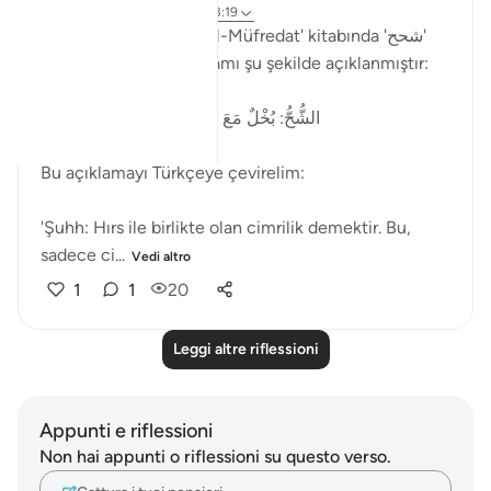
2 anni fa
·
Riferimento
ayah 33:19
Rağıb el-İsfahani'nin 'el-Müfredat' kitabında 'شحح'
(şuhh) kelimesinin anlamı şu şekilde açıklanmıştır:
الشُّحُّ: بُخْلٌ مَعَ حِرْصٍ، وهو أَبْلَغُ مِنَ البُخْلِ
Bu açıklamayı Türkçeye çevirelim:
'Şuhh: Hırs ile birlikte olan cimrilik demektir. Bu,
sadece ci...
Vedi altro
1
1
20
Leggi altre riflessioni
Appunti e riflessioni
Non hai appunti o riflessioni su questo verso.