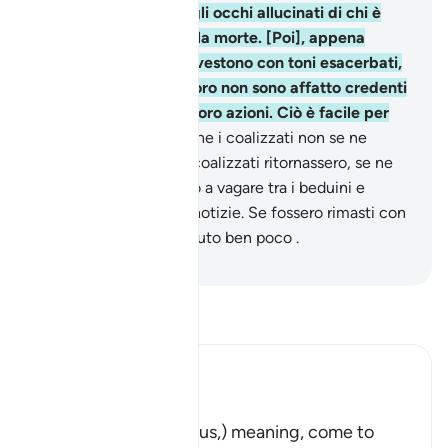
vedrai guardarti con gli occhi allucinati di chi è
svenuto per paura della morte. [Poi], appena
passata la paura, vi investono con toni esacerbati,
avidi di bottino . Costoro non sono affatto credenti
e Allah vanificherà le loro azioni. Ciò è facile per
Allah.
20
.
Pensavano che i coalizzati non se ne
sarebbero andati. Se i coalizzati ritornassero, se ne
andrebbero nel deserto a vagare tra i beduini e
chiederebbero vostre notizie. Se fossero rimasti con
voi avrebbero combattuto ben poco .
-
Hamza Roberto Piccardo
Leggi il Tafsir
Ibn Kathir (Abridged)
هَلُمَّ إِلَيْنَا
(Come here towards us,) meaning, come to