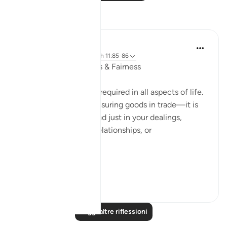
Riflessi
Rahmah Salako
anno scorso
·
Riferimento
ayah 11:85-86
Ethics: Trustworthiness & Fairness
Justice and fairness is required in all aspects of life.
It is not just about measuring goods in trade—it is
about being truthful and just in your dealings,
whether in business, relationships, or
responsibilities.
Have you ...
Vedi altro
16
9
Leggi altre riflessioni