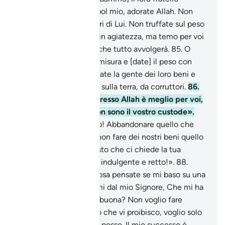
Shu‘ayb . Disse: «O popol mio, adorate Allah. Non
avete altro dio all’infuori di Lui. Non truffate sul peso
e sulla misura. Vi vedo in agiatezza, ma temo per voi
il castigo di un Giorno che tutto avvolgerà.
85
.
O
popol mio, riempite la misura e [date] il peso con
esattezza, non defraudate la gente dei loro beni e
non spargete disordine sulla terra, da corruttori.
86
.
Quello che permane presso Allah è meglio per voi,
se siete credenti. Io non sono il vostro custode».
87
.
Dissero: «O Shu‘ayb! Abbandonare quello che
adoravano i nostri avi, non fare dei nostri beni quello
che ci aggrada… è questo che ci chiede la tua
religione? Invero tu sei indulgente e retto!».
88
.
Disse: «O popol mio, cosa pensate se mi baso su una
prova evidente giuntami dal mio Signore, Che mi ha
concesso provvidenza buona? Non voglio fare
diversamente da quello che vi proibisco, voglio solo
correggervi per quanto posso. Il mio successo è