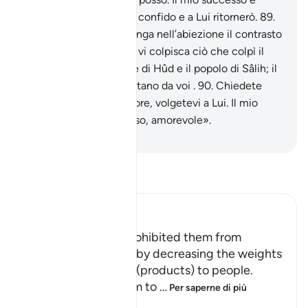
soltanto in Allah, in Lui confido e a Lui ritornerò.
89
.
O popol mio, non vi spinga nell’abiezione il contrasto
con me, [al punto che] vi colpisca ciò che colpì il
popolo di Noè, la gente di Hûd e il popolo di Sâlih; il
popolo di Lot non è lontano da voi .
90
.
Chiedete
perdono al vostro Signore, volgetevi a Lui. Il mio
Signore è misericordioso, amorevole».
-
Hamza Roberto Piccardo
Leggi il Tafsir
Ibn Kathir (Abridged)
First, he (Shu`ayb) prohibited them from
cheating in business by decreasing the weights
whenever they gave (products) to people.
He commanded them to
…
Per saperne di più