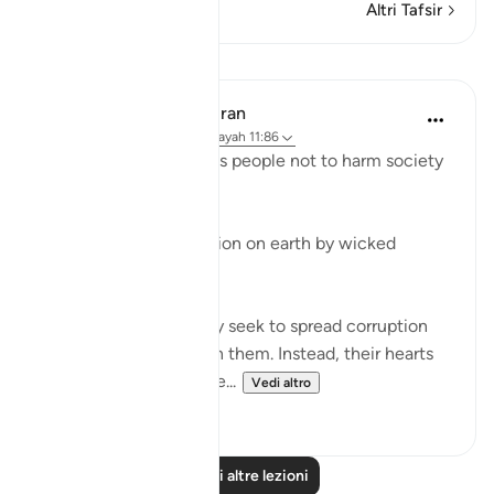
Altri Tafsir
Lezioni
In the Shade of the Quran
31 settimane fa
·
Riferimento
ayah 11:86
Shu'ayb admonishes his people not to harm society
through wrongdoing:
"Do not spread corruption on earth by wicked
actions." (Verse 85)
They must not willingly seek to spread corruption
because it rebounds on them. Instead, their hearts
should awaken to some...
Vedi altro
1
0
Leggi altre lezioni