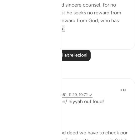
giving them honest and sincere counsel, for no
ulterior motive, and that he seeks no reward from
them. He expects his reward from God, who has
brought him...
Vedi altro
0
0
Leggi altre lezioni
Riflessi
Parveen Ahmed
4 anni fa
·
Riferimento
ayah 11:51, 11:29, 10:72
Saying out our intention/ niyyah out loud!
Bismillah.
Whenever we do a good deed we have to check our