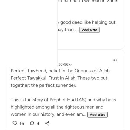
intention and this is the first hadith we read in Sahih
Al Bukhari too.
When we are doing any good deed like helping out,
caring, giving advice shayitaan ...
Vedi altro
4
0
Huda Khwaja
5 anni fa
·
Riferimento
ayah 11:50-56
Perfect Tawheed, belief in the Oneness of Allah.
Perfect Tawakkul, Trust in Allah. These two put
together: the perfect surrender.
This is the story of Prophet Hud (AS) and why he is
highlighted among all the righteous men and
women in our history, and even am...
Vedi altro
16
4