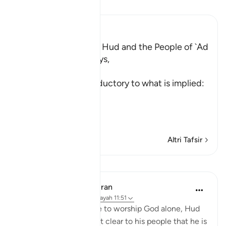
Leggi il Tafsir
Ibn Kathir (Abridged)
The Story of Prophet Hud and the People of `Ad
Allah, the Exalted, says,
و
(And) This is an introductory to what is implied:
"Verily, We sent."
إِلَى عَ
…
Per saperne di più
Altri Tafsir
Lezioni
In the Shade of the Quran
31 settimane fa
·
Riferimento
ayah 11:51
After calling his people to worship God alone, Hud
then hastens to make it clear to his people that he is