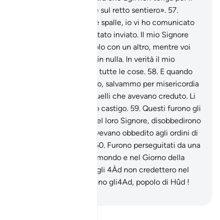
ciuffo . Il mio Signore è sul retto sentiero».
57
.
[Anche] se volgerete le spalle, io vi ho comunicato
quello per cui vi sono stato inviato. Il mio Signore
sostituirà il vostro popolo con un altro, mentre voi
non potrete nuocerGli in nulla. In verità il mio
Signore è il Custode di tutte le cose.
58
.
E quando
giunse il Nostro decreto, salvammo per misericordia
Nostra Hûd e con lui quelli che avevano creduto. Li
salvammo da un severo castigo.
59
.
Questi furono gli
‘Àd, negarono i segni del loro Signore, disobbedirono
ai Suoi messaggeri e avevano obbedito agli ordini di
ogni protervo tiranno.
60
.
Furono perseguitati da una
maledizione in questo mondo e nel Giorno della
Resurrezione. In verità gli 4Àd non credettero nel
loro Signore. Scompaiano gli4Ad, popolo di Hûd !
-
Hamza Roberto Piccardo