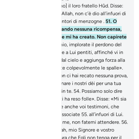
50
.
Agli ‘Àd [mandammo] il loro fratello Hûd. Disse:
«O popol mio, adorate Allah, non c’è dio all’infuori di
Lui. Voi siete degli inventori di menzogne .
51
.
O
popol mio, non vi domando nessuna ricompensa,
essa spetta a Colui Che mi ha creato. Non capirete
dunque?
52
.
O popol mio, implorate il perdono del
vostro Signore e tornate a Lui pentiti, affinché vi in
vii piogge abbondanti dal cielo e aggiunga forza alla
vostra forza. Non voltate colpevolmente le spalle».
53
.
Dissero: «O Hûd, non ci hai recato nessuna prova,
non vogliamo abbandonare i nostri dèi per una tua
parola e non crediamo in te.
54
.
Possiamo solo dire
che uno dei nostri dèi ti ha reso folle». Disse: «Mi sia
testimone Allah, e siate anche voi testimoni, che
rinnego tutto ciò che associate
55
.
all’infuori di Lui.
Tramate tutti contro di me, non fatemi attendere.
56
.
Invero io confido in Allah, mio Signore e vostro
Signore. Non c’è creatura che Egli non tenga per il