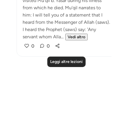
visited Mu‘qil b. Yasâr during his illness
from which he died. Mu‘qil narrates to
him: I will tell you of a statement that I
heard from the Messenger of Allah (saws).
I heard the Prophet (saws) say: 'Any
servant whom Alla...
Vedi altro
0
0
Leggi altre lezioni
Notes