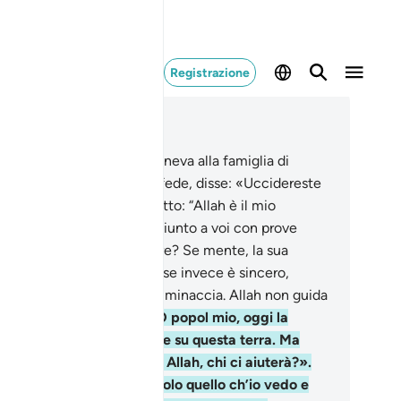
Registrazione
ggere nel contesto
itolo 40, Pagina 470, Juz 24
.
Un credente che apparteneva alla famiglia di
raone e che celava la sua fede, disse: «Uccidereste
 uomo [solo] perché ha detto: “Allah è il mio
gnore” e [nonostante sia] giunto a voi con prove
ovenienti dal vostro Signore? Se mente, la sua
zogna [ricadrà] su di lui; se invece è sincero,
irete parte di ciò di cui vi minaccia. Allah non guida
 è iniquo e bugiardo.
29
.
O popol mio, oggi la
vranità è vostra e trionfate su questa terra. Ma
ndo giungerà il rigore di Allah, chi ci aiuterà?».
sse Faraone: «Vi mostro solo quello ch’io vedo e