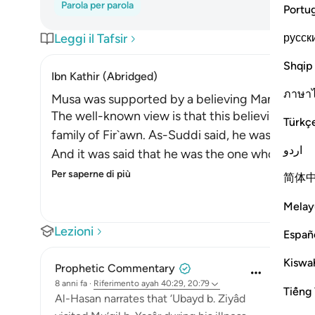
Parola per parola
Portu
русск
Leggi il Tafsir
Shqip
Ibn Kathir (Abridged)
ภาษา
Musa was supported by a believing Man from Fi
The well-known view is that this believing man
Türkç
family of Fir`awn. As-Suddi said, he was a cousi
اردو
And it was said that he was the one who was s
Per saperne di più
简体
Melay
Lezioni
Españ
Kiswah
Prophetic Commentary
8 anni fa
·
Riferimento
ayah 40:29, 20:79
Tiếng 
Al-Hasan narrates that ‘Ubayd b. Ziyâd