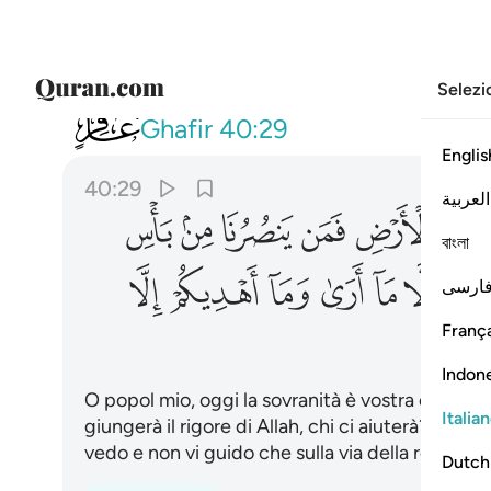
Selezi
040
يا قوم لكم الملك اليوم ظاهرين ف
Ghafir
40:29
Englis
40:29
العربية
ﲓ
ﲔ
ﲕ
ﲖ
ﲗ
ﲘ
বাংলা
ﲡ
ﲢ
ﲣ
ﲤ
ﲥ
ﲦ
ارسی
França
Indon
O popol mio, oggi la sovranità è vostra e trion
Italia
giungerà il rigore di Allah, chi ci aiuterà?». Dis
vedo e non vi guido che sulla via della rettitudi
Dutch