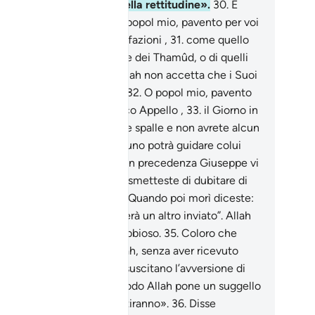
 vi guido che sulla via della rettitudine».
30
.
E
lui che credeva disse: «O popol mio, pavento per voi
giorno come quello delle fazioni ,
31
.
come quello
 popolo di Noè, degli ‘Âd e dei Thamûd, o di quelli
e vissero] dopo di loro: Allah non accetta che i Suoi
vi [subiscano] ingiustizia.
32
.
O popol mio, pavento
 voi il Giorno del Reciproco Appello ,
33
.
il Giorno in
, sbandandovi, volterete le spalle e non avrete alcun
fensore contro Allah. Nessuno potrà guidare colui
e Allah smarrisce.
34
.
Già in precedenza Giuseppe vi
cò prove evidenti, ma non smetteste di dubitare di
ello che vi aveva portato . Quando poi morì diceste:
po di lui Allah non susciterà un altro inviato”. Allah
ontana così l’iniquo e il dubbioso.
35
.
Coloro che
lemizzano sui segni di Allah, senza aver ricevuto
suna autorità [per farlo], suscitano l’avversione di
ah e dei credenti. In tal modo Allah pone un suggello
 cuore di ogni orgoglioso tiranno».
36
.
Disse