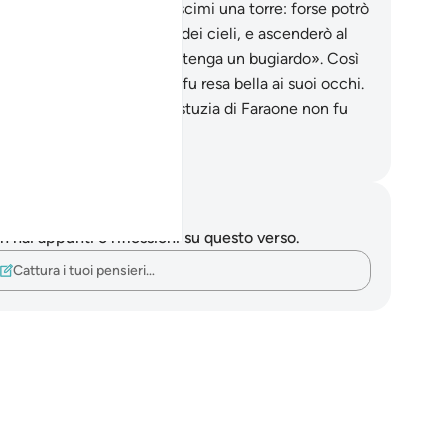
raone: «O Hâmân, costruiscimi una torre: forse potrò
giungere le vie,
37
.
le vie dei cieli, e ascenderò al
o di Mosè, nonostante lo ritenga un bugiardo». Così
peggior azione di Faraone fu resa bella ai suoi occhi.
sviato dalla [retta] via. L’astuzia di Faraone non fu
tinata che al fallimento.
mza Roberto Piccardo
punti e riflessioni
 hai appunti o riflessioni su questo verso.
Cattura i tuoi pensieri…