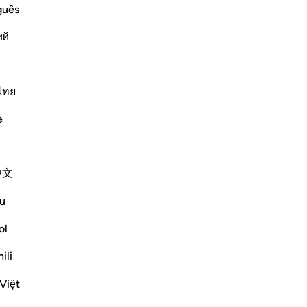
non
Continua a leggere
guês
co
ий
un 
del
[ch
ser
ไทย
r`awn's Family
per
 was a Coptic (Egyptian) from the
e
cui
n son of the paternal uncle of Fir`awn.
di
aved along with Musa, peace
…
ch
中文
re
qu
Altri Tafsir
u
“Do
Riflessi
all
ol
po
ili
Abu Hizkeel
nes
21 settimane fa
·
Riferimento
ayah 40:29
All
Việt
*How the Masses Are Deceived*
sul