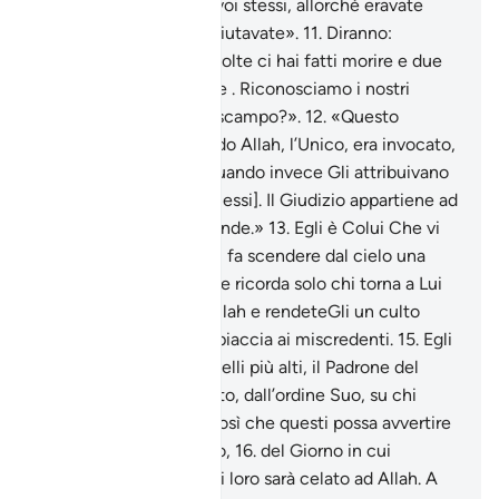
lo era la vostra contro voi stessi, allorché eravate
invitati alla fede e la rifiutavate».
11
.
Diranno:
«Nostro Signore, due volte ci hai fatti morire e due
volte ci hai fatti rivivere . Riconosciamo i nostri
peccati, c’è una via di scampo?».
12
.
«Questo
[avviene] perché quando Allah, l’Unico, era invocato,
restavate increduli e quando invece Gli attribuivano
associati credevate [in essi]. Il Giudizio appartiene ad
Allah, l’Altissimo, il Grande.»
13
.
Egli è Colui Che vi
mostra i Suoi segni e vi fa scendere dal cielo una
provvidenza . [Ma] se ne ricorda solo chi torna a Lui
pentito.
14
.
Invocate Allah e rendeteGli un culto
puro, nonostante ciò spiaccia ai miscredenti.
15
.
Egli
è Colui Che eleva ai livelli più alti, il Padrone del
Trono. Invia il Suo Spirito, dall’ordine Suo, su chi
vuole tra i Suoi servi, così che questi possa avvertire
del Giorno dell’Incontro,
16
.
del Giorno in cui
compariranno e nulla di loro sarà celato ad Allah. A