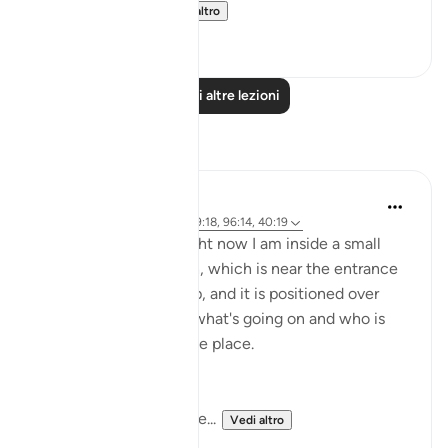
An eye looking...
Vedi altro
0
0
Leggi altre lezioni
Riflessi
Rayaan Shafi
2 anni fa
·
Riferimento
ayah 49:18, 96:14, 40:19
As a security guard, right now I am inside a small
outdoor security booth, which is near the entrance
of a large car workshop, and it is positioned over
here so that I can see what's going on and who is
entering and exiting the place.
Right now the gates are...
Vedi altro