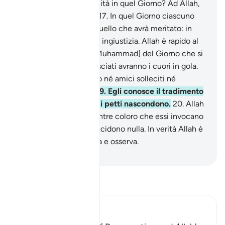
chi apparterrà la sovranità in quel Giorno? Ad Allah,
l’Unico, il Dominatore.
17
.
In quel Giorno ciascuno
sarà compensato per quello che avrà meritato: in
quel Giorno non ci sarà ingiustizia. Allah è rapido al
conto.
18
.
Avvertili [o Muhammad] del Giorno che si
avvicina, quando angosciati avranno i cuori in gola.
Gli ingiusti non avranno né amici solleciti né
intercessori ascoltati.
19
.
Egli conosce il tradimento
degli occhi e quel che i petti nascondono.
20
.
Allah
decide con equità, mentre coloro che essi invocano
all’infuori di Lui, non decidono nulla. In verità Allah è
Colui Che tutto ascolta e osserva.
-
Hamza Roberto Piccardo
Leggi il Tafsir
Ibn Kathir (Abridged)