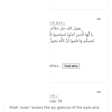
32
14
Mo Alaa
2 anni fa
·
Riferimento
ayah 40:19, 8:24
‏ يقول الله جل جلاله في سورة الانفال الاية ٢٤
يا أَيُّهَا الَّذينَ آمَنُوا استَجيبوا لِلَّهِ وَلِلرَّسولِ إِذا دَعاكُم لما
يُحييكُم وَاعلَموا أَنَّ اللَّهَ يَحولُ بَينَ المَرءِ وَقَلبِهِ وَأَنَّهُ إِلَيهِ
تُحشَرونَ
English (Saheeh):
(24) O you who have believ...
Vedi altro
4
1
Rifaie Tammas
2 anni fa
·
Riferimento
ayah 40:19
Chapter 40 : Ghafir, Verse: 19
Allah ˹even˺ knows the sly glances of the eyes and