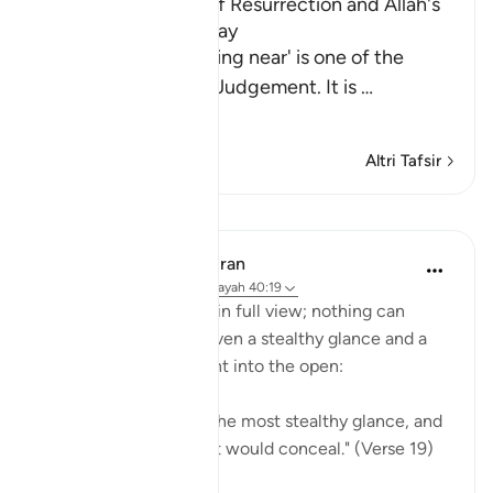
Warning of the Day of Resurrection and Allah's
judgement on that Day
`The Day that is drawing near' is one of the
names of the Day of Judgement. It is
…
Per saperne di più
Altri Tafsir
Lezioni
In the Shade of the Quran
31 settimane fa
·
Riferimento
ayah 40:19
The unbelievers stand in full view; nothing can
conceal their reality. Even a stealthy glance and a
heart's secret is brought into the open:
"God is well aware of the most stealthy glance, and
of everything the heart would conceal." (Verse 19)