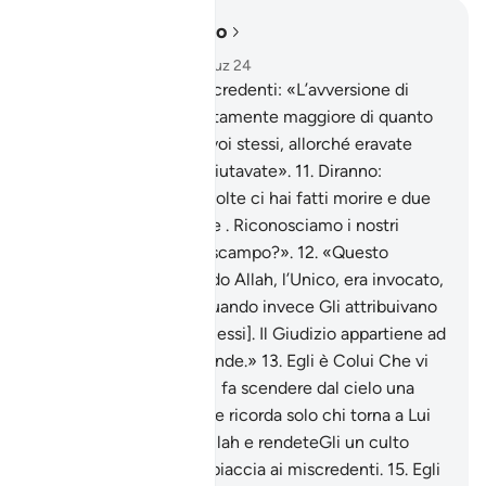
Leggere nel contesto
Capitolo 40, Pagina 469, Juz 24
10
.
Verrà gridato ai miscredenti: «L’avversione di
Allah verso di voi è certamente maggiore di quanto
lo era la vostra contro voi stessi, allorché eravate
invitati alla fede e la rifiutavate».
11
.
Diranno:
«Nostro Signore, due volte ci hai fatti morire e due
volte ci hai fatti rivivere . Riconosciamo i nostri
peccati, c’è una via di scampo?».
12
.
«Questo
[avviene] perché quando Allah, l’Unico, era invocato,
restavate increduli e quando invece Gli attribuivano
associati credevate [in essi]. Il Giudizio appartiene ad
Allah, l’Altissimo, il Grande.»
13
.
Egli è Colui Che vi
mostra i Suoi segni e vi fa scendere dal cielo una
provvidenza . [Ma] se ne ricorda solo chi torna a Lui
pentito.
14
.
Invocate Allah e rendeteGli un culto
puro, nonostante ciò spiaccia ai miscredenti.
15
.
Egli