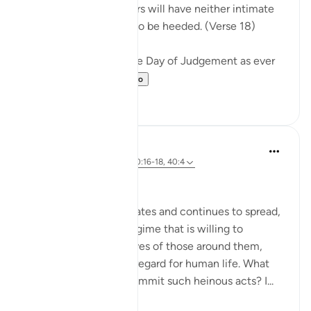
throats. The wrongdoers will have neither intimate
friend nor intercessor to be heeded. (Verse 18)
The surah describes the Day of Judgement as ever
drawing near...
Vedi altro
0
0
Hammad Fahim
2 anni fa
·
Riferimento
ayah 40:16-18, 40:4
No injustice Today!
As the genocide escalates and continues to spread,
we are witnessing a regime that is willing to
mercilessly take the lives of those around them,
showing complete disregard for human life. What
emboldens them to commit such heinous acts? I...
Vedi altro