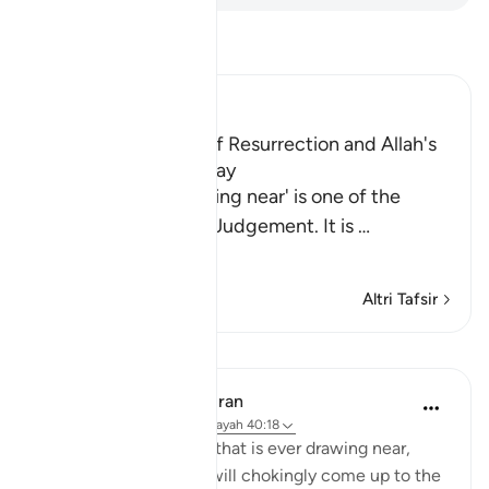
Leggi il Tafsir
Ibn Kathir (Abridged)
Warning of the Day of Resurrection and Allah's
judgement on that Day
`The Day that is drawing near' is one of the
names of the Day of Judgement. It is
…
Per saperne di più
Altri Tafsir
Lezioni
In the Shade of the Quran
31 settimane fa
·
Riferimento
ayah 40:18
Warn them of the Day that is ever drawing near,
when people's hearts will chokingly come up to the