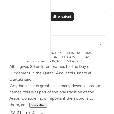
20
4
Leggi altre lezioni
Riflessi
Abdel-Minem Mustafa
7 anni fa
·
ayah 38:26, 88:1, 56:1, 37:21, 40:15, 50:20, 40:1
Riferimento
8, 30:56, 19:39, 50:34, 101:1-3, 42:7, 9:18, 64:9,
40:32, 82:14-15, 4:87, 69:1-3, 50:42, 20:15
Allah gives 20 different names for the Day of
Judgement in the Quran! About this, Imam al-
Qurtubi said:
'Anything that is great has a many descriptions and
names; this was part of the oral tradition of the
Arabs. Consider how important the sword is to
them, an...
Vedi altro
21
4