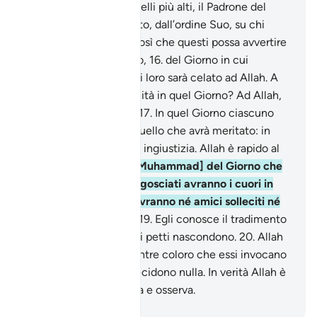
è Colui Che eleva ai livelli più alti, il Padrone del
Trono. Invia il Suo Spirito, dall’ordine Suo, su chi
vuole tra i Suoi servi, così che questi possa avvertire
del Giorno dell’Incontro,
16
.
del Giorno in cui
compariranno e nulla di loro sarà celato ad Allah. A
chi apparterrà la sovranità in quel Giorno? Ad Allah,
l’Unico, il Dominatore.
17
.
In quel Giorno ciascuno
sarà compensato per quello che avrà meritato: in
quel Giorno non ci sarà ingiustizia. Allah è rapido al
conto.
18
.
Avvertili [o Muhammad] del Giorno che
si avvicina, quando angosciati avranno i cuori in
gola. Gli ingiusti non avranno né amici solleciti né
intercessori ascoltati.
19
.
Egli conosce il tradimento
degli occhi e quel che i petti nascondono.
20
.
Allah
decide con equità, mentre coloro che essi invocano
all’infuori di Lui, non decidono nulla. In verità Allah è
Colui Che tutto ascolta e osserva.
-
Hamza Roberto Piccardo