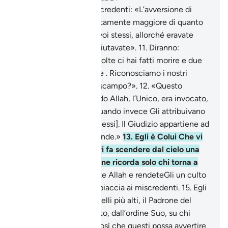
10
.
Verrà gridato ai miscredenti: «L’avversione di
Allah verso di voi è certamente maggiore di quanto
lo era la vostra contro voi stessi, allorché eravate
invitati alla fede e la rifiutavate».
11
.
Diranno:
«Nostro Signore, due volte ci hai fatti morire e due
volte ci hai fatti rivivere . Riconosciamo i nostri
peccati, c’è una via di scampo?».
12
.
«Questo
[avviene] perché quando Allah, l’Unico, era invocato,
restavate increduli e quando invece Gli attribuivano
associati credevate [in essi]. Il Giudizio appartiene ad
Allah, l’Altissimo, il Grande.»
13
.
Egli è Colui Che vi
mostra i Suoi segni e vi fa scendere dal cielo una
provvidenza . [Ma] se ne ricorda solo chi torna a
Lui pentito.
14
.
Invocate Allah e rendeteGli un culto
puro, nonostante ciò spiaccia ai miscredenti.
15
.
Egli
è Colui Che eleva ai livelli più alti, il Padrone del
Trono. Invia il Suo Spirito, dall’ordine Suo, su chi
vuole tra i Suoi servi, così che questi possa avvertire