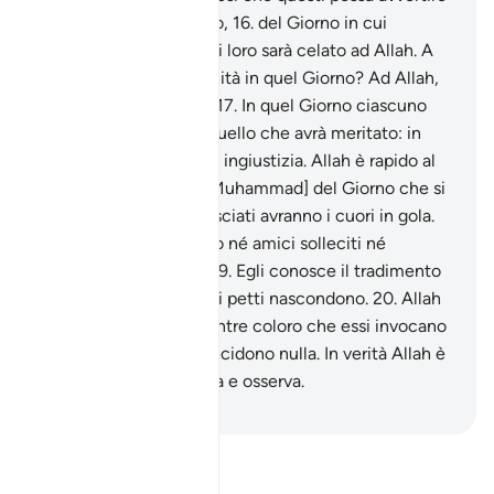
del Giorno dell’Incontro,
16
.
del Giorno in cui
compariranno e nulla di loro sarà celato ad Allah. A
chi apparterrà la sovranità in quel Giorno? Ad Allah,
l’Unico, il Dominatore.
17
.
In quel Giorno ciascuno
sarà compensato per quello che avrà meritato: in
quel Giorno non ci sarà ingiustizia. Allah è rapido al
conto.
18
.
Avvertili [o Muhammad] del Giorno che si
avvicina, quando angosciati avranno i cuori in gola.
Gli ingiusti non avranno né amici solleciti né
intercessori ascoltati.
19
.
Egli conosce il tradimento
degli occhi e quel che i petti nascondono.
20
.
Allah
decide con equità, mentre coloro che essi invocano
all’infuori di Lui, non decidono nulla. In verità Allah è
Colui Che tutto ascolta e osserva.
-
Hamza Roberto Piccardo
Leggi il Tafsir