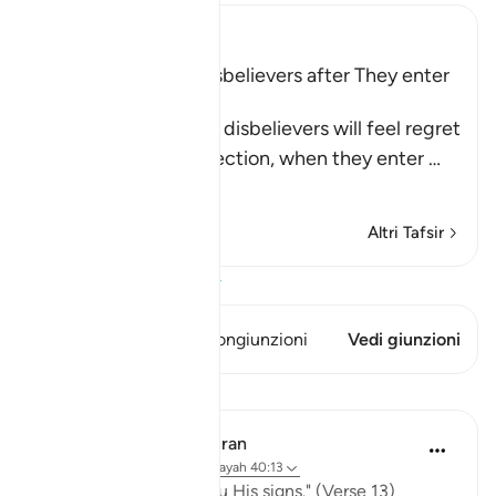
Ibn Kathir (Abridged)
The Regret of the Disbelievers after They enter
Hell
Allah tells us that the disbelievers will feel regret
on the Day of Resurrection, when they enter
…
Per saperne di più
Altri Tafsir
Visualizza il Corano
Questo versetto ha 1 Congiunzioni
Vedi giunzioni
Lezioni
In the Shade of the Quran
31 settimane fa
·
Riferimento
ayah 40:13
"He it is who shows you His signs." (Verse 13)