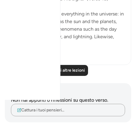
God's signs are seen in everything in the universe: in
the great bodies such as the sun and the planets,
and also in the great phenomena such as the day
and night, rain, thunder, and lightning. Likewise,
they are...
Vedi altro
0
0
Leggi altre lezioni
Appunti e riflessioni
Non hai appunti o riflessioni su questo verso.
Cattura i tuoi pensieri…