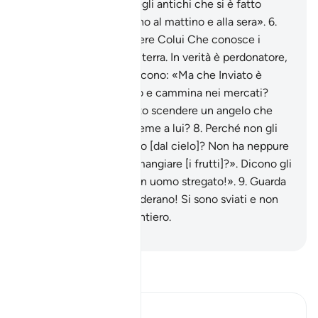
5
.
E dicono: «Favole degli antichi che si è fatto
scrivere! Che gli dettano al mattino e alla sera».
6
.
Di’: «Lo ha fatto scendere Colui Che conosce i
segreti dei cieli e della terra. In verità è perdonatore,
misericordioso».
7
.
E dicono: «Ma che Inviato è
costui che mangia cibo e cammina nei mercati?
Perché non è stato fatto scendere un angelo che
fosse ammonitore assieme a lui?
8
.
Perché non gli
viene lanciato un tesoro [dal cielo]? Non ha neppure
un suo giardino di cui mangiare [i frutti]?». Dicono gli
ingiusti: «Voi seguite un uomo stregato!».
9
.
Guarda
in che maniera ti considerano! Si sono sviati e non
potranno [trovare] il sentiero.
-
Hamza Roberto Piccardo
Leggi il Tafsir
Ibn Kathir (Abridged)