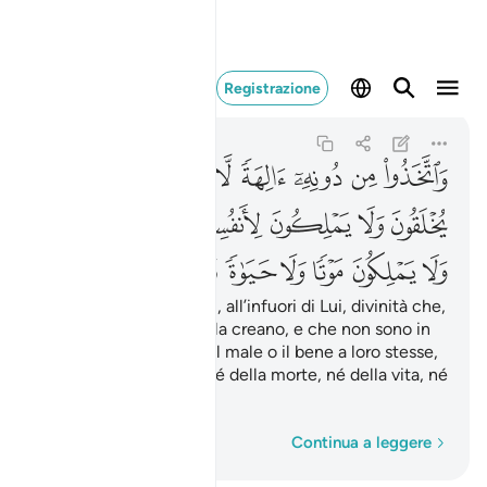
واتخذوا من دونه الهة 
Registrazione
Al-Furqan
25:3
25:3
ﱁ
ﱂ
ﱃ
ﱄ
ﱅ
ﱆ
ﱇ
ﱈ
ﱉ
ﱊ
ﱋ
ﱌ
ﱍ
ﱎ
ﱏ
ﱐ
ﱑ
ﱒ
ﱓ
ﱔ
ﱕ
ﱖ
ﱗ
E invece si sono presi
, all’infuori di Lui, divinità che,
1
esse stesse create, nulla creano, e che non sono in
grado neanche di fare il male o il bene a loro stesse,
che non son padrone né della morte, né della vita, né
della Resurrezione.
Parola per parola
Continua a leggere