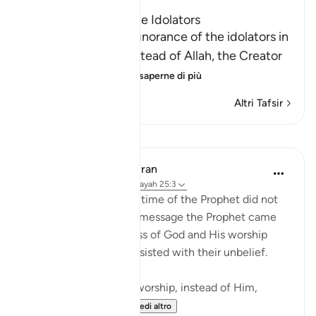
The Foolishness of the Idolators
Allah tells us of the ignorance of the idolators in
taking other gods instead of Allah, the Creator
of all things, the
…
Per saperne di più
Altri Tafsir
Lezioni
In the Shade of the Quran
31 settimane fa
·
Riferimento
ayah 25:3
The unbelievers at the time of the Prophet did not
understand any of the message the Prophet came
with, about the oneness of God and His worship
alone. Hence, they persisted with their unbelief.
"Yet, some choose to worship, instead of Him,
deities that canno...
Vedi altro