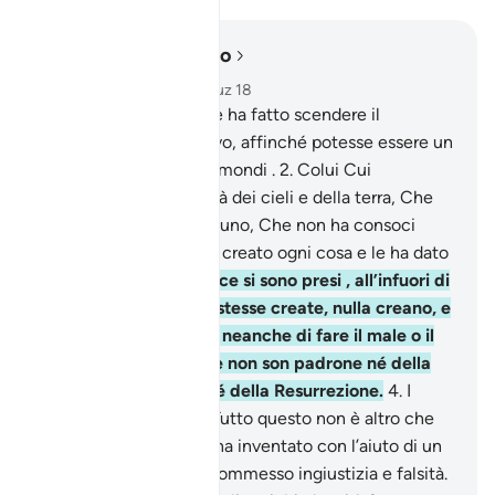
Leggere nel contesto
Capitolo 25, Pagina 360, Juz 18
1
.
Benedetto Colui Che ha fatto scendere il
Discrimine sul Suo servo, affinché potesse essere un
ammonitore per tutti i mondi .
2
.
Colui Cui
[appartiene] la sovranità dei cieli e della terra, Che
non si è preso figlio alcuno, Che non ha consoci
nella sovranità, Che ha creato ogni cosa e le ha dato
giusta misura.
3
.
E invece si sono presi , all’infuori di
Lui, divinità che, esse stesse create, nulla creano, e
che non sono in grado neanche di fare il male o il
bene a loro stesse, che non son padrone né della
morte, né della vita, né della Resurrezione.
4
.
I
miscredenti dicono: «Tutto questo non è altro che
menzogna che costui ha inventato con l’aiuto di un
altro popolo». Hanno commesso ingiustizia e falsità.