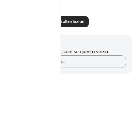
0
0
Leggi altre lezioni
Appunti e riflessioni
Non hai appunti o riflessioni su questo verso.
Cattura i tuoi pensieri…
Notes
placeholders