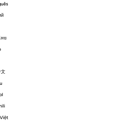
Gi
guês
co
ий
tu
Pr
ve described to you about the state of
-
Ha
heir faces to Hell, which will receive
ไทย
s. There they will be thrown into their
Ap
e
Non
Altri Tafsir
中文
u
ol
tinues to pull us to true stability in the
e beginning of the chapter, the people
ili
elittling him because he didn’t have the ...
Vedi altro
Việt