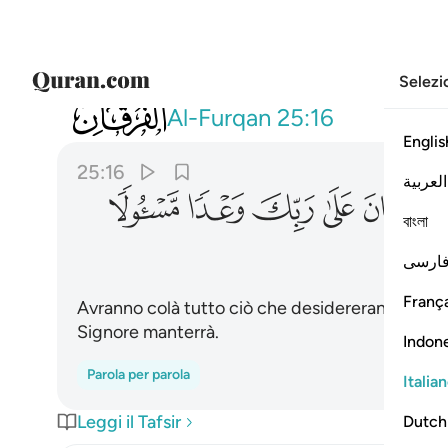
Selezi
025
لهم فيها ما يشاءون خالدين كان على ربك و
Al-Furqan
25:16
Englis
25:16
العربية
ﱳ
ﱴ
ﱵ
ﱶ
ﱷ
বাংলা
ارسی
França
Avranno colà tutto ciò che desidereranno e pe
Signore manterrà.
Indon
Parola per parola
Italia
Leggi il Tafsir
Dutch