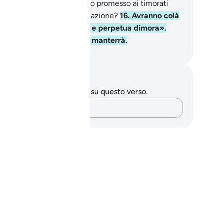
ardino perpetuo che è stato promesso ai timorati
me premio e ultima destinazione?
16
.
Avranno colà
tto ciò che desidereranno e perpetua dimora».
omessa che il tuo Signore manterrà.
mza Roberto Piccardo
punti e riflessioni
 hai appunti o riflessioni su questo verso.
Cattura i tuoi pensieri…