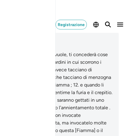
Registrazione
ggere nel contesto
itolo 25, Pagina 361, Juz 18
.
Benedetto Colui che, se vuole, ti concederà cose
ora migliori di queste: Giardini in cui scorrono i
celli e ti darà palazzi.
11
.
Invece tacciano di
nzogna l’Ora . Per coloro che tacciano di menzogna
Ora, abbiamo preparato la Fiamma ;
12
.
e quando li
rà da lontano, potranno sentirne la furia e il crepitio.
.
E quando, legati insieme , saranno gettati in uno
azio angusto, invocheranno l’annientamento totale .
.
[Sarà detto loro]: «Oggi non invocate
annientamento una sola volta, ma invocatelo molte
te».
15
.
Di’: «È forse meglio questa [Fiamma] o il