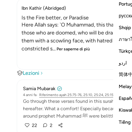
Portu
Ibn Kathir (Abridged)
русск
Is the Fire better, or Paradise
Here Allah says: `O Muhammad, this that We ha
Shqip
those who are doomed, who will be dragged on t
ภาษา
them with a scowling face, with hatred and moan
constricted s
…
Per saperne di più
Türkç
اردو
Lezioni
简体
Melay
Samia Mubarak
4 anni fa
·
Riferimento
ayah 25:75-76, 25:10, 25:24, 25:15-16
Españ
Go through these verses found in this surah. Allah con
hereafter. What a comfort! Especially because in th
Kiswah
around prophet Muhammad ﷺ were b
Tiếng 
22
2