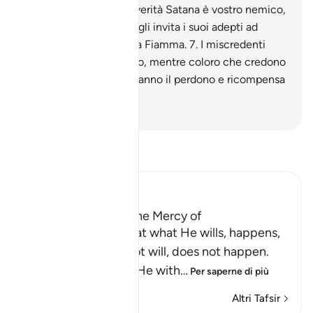
distolga da Allah.
6
.
In verità Satana è vostro nemico,
trattatelo da nemico. Egli invita i suoi adepti ad
essere i compagni della Fiamma.
7
.
I miscredenti
avranno un duro castigo, mentre coloro che credono
e compiono il bene avranno il perdono e ricompensa
grande.
-
Hamza Roberto Piccardo
Leggi il Tafsir
Ibn Kathir (Abridged)
None can withhold the Mercy of
Allah Allah tells us that what He wills, happens,
and what He does not will, does not happen.
None can give what He with
…
Per saperne di più
Altri Tafsir