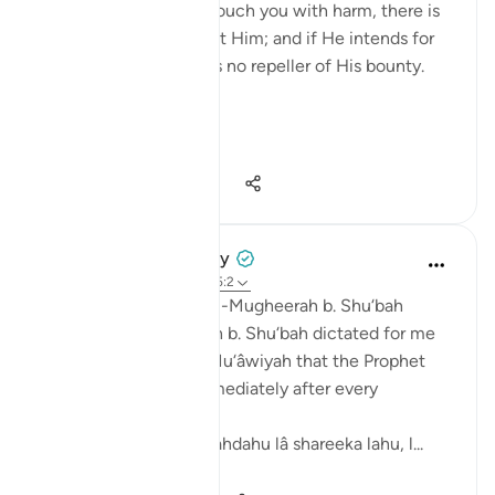
1. And if Allah should touch you with harm, there is
no remover of it except Him; and if He intends for
you good, then there is no repeller of His bounty.
(Yunus v 107)
2. Whateve...
Vedi altro
42
2
898
Prophetic Commentary
8 anni fa
·
Riferimento
ayah 35:2
Warrâd, the scribe of al-Mugheerah b. Shu‘bah
narrates: al-Mugheerah b. Shu‘bah dictated for me
to write in a letter to Mu‘âwiyah that the Prophet
(saws) used to say immediately after every
prescribed prayer:
'Lâ ilâha illah Allahu Wahdahu lâ shareeka lahu, l...
Vedi altro