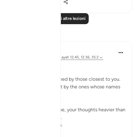
1
0
183
Leggi altre lezioni
Riflessi
Ali Ali
30 settimane fa
·
Riferimento
ayah 12:45, 12:36, 35:2
Bismillāh.
Imagine being abandoned by those closest to you.
Not by strangers — but by the ones whose names
you trusted.
You sit in the dark, alone, your thoughts heavier than
the silence around you.
There is nowhere to go.
No one to turn to.