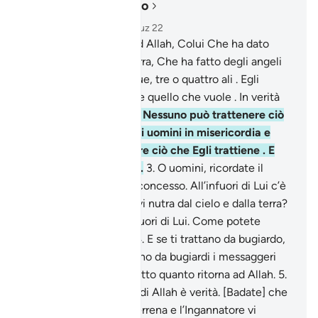
Leggere nel contesto
Capitolo 35, Pagina 434, Juz 22
1
.
La lode appartiene ad Allah, Colui Che ha dato
origine ai cieli e alla terra, Che ha fatto degli angeli
messaggeri dotati di due, tre o quattro ali . Egli
aggiunge alla creazione quello che vuole . In verità
Allah è onnipotente.
2
.
Nessuno può trattenere ciò
che Allah concede agli uomini in misericordia e
nessuno può concedere ciò che Egli trattiene . E
Lui l’Eccelso, il Saggio.
3
.
O uomini, ricordate il
favore che Allah vi ha concesso. All’infuori di Lui c’è
forse un creatore che vi nutra dal cielo e dalla terra?
Non c’è altro dio all’infuori di Lui. Come potete
allontanarvi [da Lui] ?
4
.
E se ti trattano da bugiardo,
[sappi] che già trattarono da bugiardi i messaggeri
che ti precedettero. Tutto quanto ritorna ad Allah.
5
.
O uomini, la promessa di Allah è verità. [Badate] che
non vi inganni la vita terrena e l’Ingannatore vi