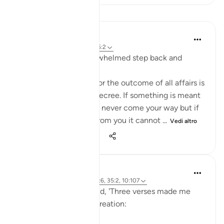
Lezioni
Waleed Basyouni
3 anni fa
·
Riferimento
ayah 35:2
If you are getting overwhelmed step back and
remember this:
❝Go easy on yourself for the outcome of all affairs is
determined by God's decree. If something is meant
to go elsewhere, it will never come your way but if
it is yours by destiny, from you it cannot ...
Vedi altro
47
2
521
Ammar AlShukry
4 anni fa
·
Riferimento
ayah 11:6, 35:2, 10:107
Aamir ibn Abd Qays said, 'Three verses made me
independent of all of creation: