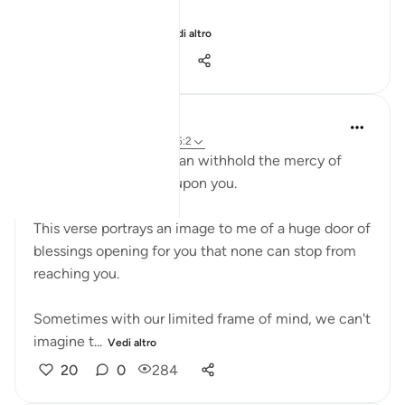
Then someone co...
Vedi altro
20
0
153
R. Ebied
4 anni fa
·
Riferimento
ayah 35:2
There is nothing that can withhold the mercy of
Allah from showering upon you.
This verse portrays an image to me of a huge door of
blessings opening for you that none can stop from
reaching you.
Sometimes with our limited frame of mind, we can't
imagine t...
Vedi altro
20
0
284