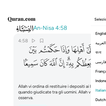
Selezi
004
ان الله يامركم ان تودوا الامانات ال
An-Nisa
4:58
Englis
4:58
العربية
ﲮ
ﲯ
ﲰ
ﲱ
ﲲ
বাংলা
ﲺ
ﲻ
ﲼﲽ
ﲾ
ﲿ
ﳀ
ﳁ
ارسی
França
Indon
Allah vi ordina di restituire i depositi ai loro pr
Italia
quando giudicate tra gli uomini. Allah vi esorta 
osserva.
Dutch