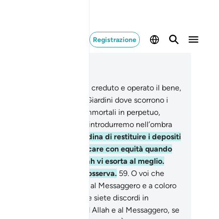
Registrazione
ggere nel contesto
itolo 4, Pagina 87, Juz 5
.
Coloro che invece hanno creduto e operato il bene,
sto li faremo entrare nei Giardini dove scorrono i
celli e in cui rimarranno immortali in perpetuo,
ranno spose purissime e li introdurremo nell’ombra
 rinfresca.
58
.
Allah vi ordina di restituire i depositi
 loro proprietari e di giudicare con equità quando
dicate tra gli uomini. Allah vi esorta al meglio.
lah è Colui Che ascolta e osserva.
59
.
O voi che
edete, obbedite ad Allah e al Messaggero e a coloro
voi che hanno l’autorità. Se siete discordi in
alcosa, fate riferimento ad Allah e al Messaggero, se