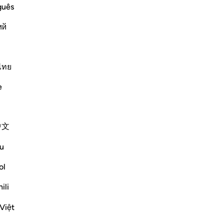
cre
Continua a leggere
guês
e l
ий
-
Ha
Ap
ไทย
Non
er They Are Due
their rightful owners. Al-Hasan
e
narrated that Samurah said that the Messenger of Allah ﷺ said,
i più
中文
Altri Tafsir
u
Riflessi
ol
Suleiman Hani
ili
21 settimane fa
·
Riferimento
ayah 4:58
Việt
Power as Trust and Justice