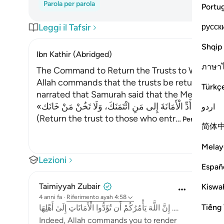
Parola per parola
Portu
русск
Leggi il Tafsir
Shqip
Ibn Kathir (Abridged)
ภาษา
The Command to Return the Trusts to Whomev
Allah commands that the trusts be returned to 
Türkç
«أَدِّ الْأَمَانَةَ إِلى مَنِ ائْتَمَنَكَ، وَلَا تَخُنْ مَنْ خَانَك»
اردو
(Return the trust to those who entr
…
Per saperne d
简体
Melay
Lezioni
Españ
Taimiyyah Zubair
Kiswah
4 anni fa
·
Riferimento
ayah 4:58
Tiếng 
إِنَّ اللَّهَ يَأْمُرُكُمْ أَن تُؤَدُّوا الْأَمَانَاتِ إِلَىٰ أَهْلِهَا ….
Indeed, Allah commands you to render