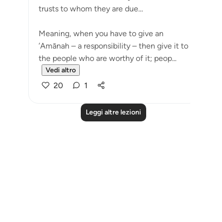
trusts to whom they are due…
Meaning, when you have to give an
’Amānah – a responsibility – then give it to
the people who are worthy of it; peop...
Vedi altro
20
1
Leggi altre lezioni