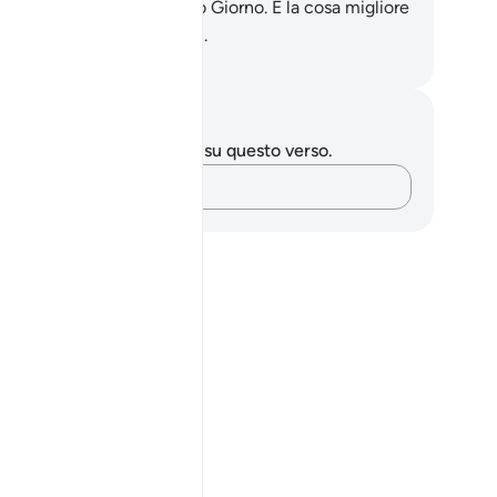
dete in Allah e nell’Ultimo Giorno. È la cosa migliore
’interpretazione più sicura .
mza Roberto Piccardo
punti e riflessioni
 hai appunti o riflessioni su questo verso.
Cattura i tuoi pensieri…