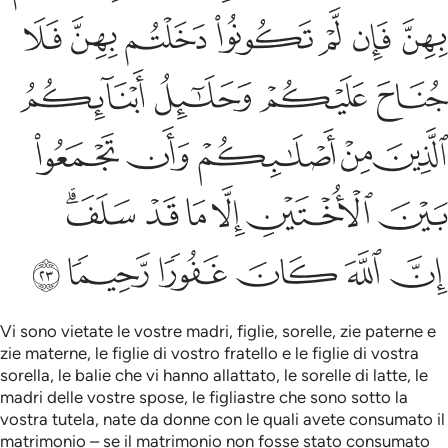
ﲔ
ﲓ
ﲒ
ﲑ
ﲐ
ﲏ
ﲎ
ﲘ
ﲗ
ﲖ
ﲕ
ﲝ
ﲜ
ﲛ
ﲚ
ﲙ
ﲣﲤ
ﲢ
ﲡ
ﲠ
ﲟ
ﲞ
ﲪ
ﲩ
ﲨ
ﲧ
ﲦ
ﲥ
Vi sono vietate le vostre madri, figlie, sorelle, zie paterne e
zie materne, le figlie di vostro fratello e le figlie di vostra
sorella, le balie che vi hanno allattato, le sorelle di latte, le
madri delle vostre spose, le figliastre che sono sotto la
vostra tutela, nate da donne con le quali avete consumato il
matrimonio – se il matrimonio non fosse stato consumato