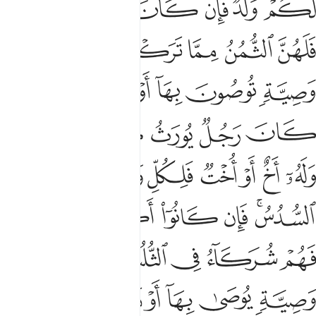
ﱫ
ﱪ
ﱩ
ﱨ
ﱦﱧ
ﱥ
ﱲ
ﱱ
ﱯﱰ
ﱮ
ﱭ
ﱬ
ﱹ
ﱷﱸ
ﱶ
ﱵ
ﱴ
ﱳ
ﱿ
ﱾ
ﱽ
ﱼ
ﱻ
ﱺ
ﲆ
ﲅ
ﲄ
ﲃ
ﲂ
ﲁ
ﲀ
ﲍ
ﲌ
ﲋ
ﲊ
ﲉ
ﲇﲈ
ﲔ
ﲓ
ﲑﲒ
ﲐ
ﲏ
ﲎ
ﲚ
ﲙ
ﲘ
ﲗ
ﲖ
ﲕ