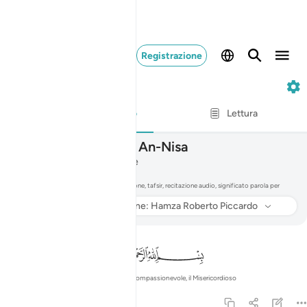
Registrazione
4. An-Nisa
Versetto per versetto
Lettura
004
4
.
Sura An-Nisa
Le Donne
Leggi e ascolta la Sura An-Nisa con traduzione, tafsir, recitazione audio, significato parola per
parola e traslitterazione.
Ascoltare
Traduzione
: Hamza Roberto Piccardo
informazioni
Nel nome di Allah, il Compassionevole, il Misericordioso
4:1