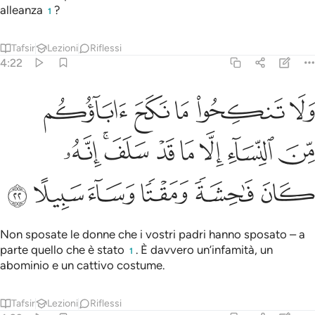
alleanza
?
1
Tafsir
Lezioni
Riflessi
4:22
ا نكح اباوكم من النساء الا ما قد سلف انه كان فاحشة ومقتا وساء سبيلا ٢
ﱤ
ﱣ
ﱢ
ﱡ
ﱠ
مِّنَ ٱلنِّسَآءِ إِلَّا مَا قَدْ سَلَفَ ۚ إِنَّهُۥ كَانَ فَـٰحِشَةًۭ وَمَقْتًۭا وَسَآءَ سَبِيلًا ٢
ﱬ
ﱪﱫ
ﱩ
ﱨ
ﱧ
ﱦ
ﱥ
ﱲ
ﱱ
ﱰ
ﱯ
ﱮ
ﱭ
Non sposate le donne che i vostri padri hanno sposato – a
parte quello che è stato
. È davvero un’infamità, un
1
abominio e un cattivo costume.
Tafsir
Lezioni
Riflessi