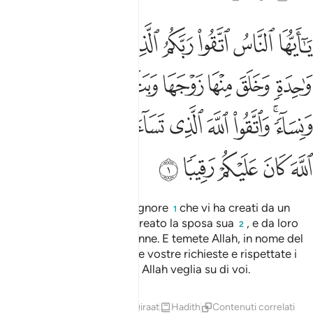
 ونساء واتقوا الله الذي تساءلون به والارحام ان الله كان عليكم رقيبا 
ﱈ
ﱇ
ﱆ
ﱅ
ﱄ
ﱃ
ﱂ
ﱁ
ا۟ ٱللَّهَ ٱلَّذِى تَسَآءَلُونَ بِهِۦ وَٱلْأَرْحَامَ ۚ إِنَّ ٱللَّهَ كَانَ عَلَيْكُمْ رَقِيبًۭا 
ﱐ
ﱏ
ﱎ
ﱍ
ﱌ
ﱋ
ﱊ
ﱉ
ﱚ
ﱘﱙ
ﱗ
ﱖ
ﱕ
ﱔ
ﱓ
ﱑﱒ
ﱟ
ﱞ
ﱝ
ﱜ
ﱛ
Uomini, temete il vostro Signore
che vi ha creati da un
1
solo essere, e da esso ha creato la sposa sua
, e da loro
2
ha tratto molti uomini e donne. E temete Allah, in nome del
Quale rivolgete l’un l’altro le vostre richieste e rispettate i
legami di sangue
. Invero Allah veglia su di voi.
3
Tafsir
Lezioni
Riflessi
Qiraat
Hadith
Contenuti correlati