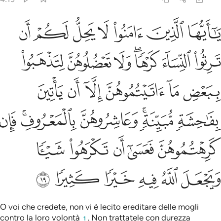
المعروف فان كرهتموهن فعسى ان تكرهوا شييا ويجعل الله فيه خيرا كثيرا ١
ﲠ
ﲟ
ﲞ
ﲝ
ﲜ
ﲛ
ﲚ
 كَرِهْتُمُوهُنَّ فَعَسَىٰٓ أَن تَكْرَهُوا۟ شَيْـًۭٔا وَيَجْعَلَ ٱللَّهُ فِيهِ خَيْرًۭا كَثِيرًۭا ١
ﲧ
ﲦ
ﲥ
ﲣﲤ
ﲢ
ﲡ
ﲭ
ﲬ
ﲫ
ﲪ
ﲩ
ﲨ
ﲴ
ﲲﲳ
ﲱ
ﲯﲰ
ﲮ
ﲹ
ﲸ
ﲷ
ﲶ
ﲵ
ﲿ
ﲾ
ﲽ
ﲼ
ﲻ
ﲺ
O voi che credete, non vi è lecito ereditare delle mogli
contro la loro volontà
. Non trattatele con durezza
1