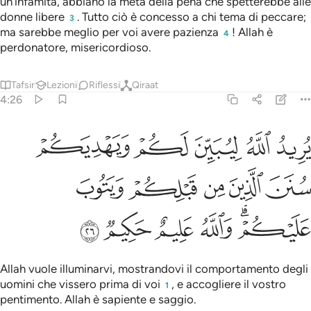
un’infamità, abbiano la metà della pena che spetterebbe alle
donne libere
. Tutto ciò è concesso a chi tema di peccare;
3
ma sarebbe meglio per voi avere pazienza
! Allah è
4
perdonatore, misericordioso.
Tafsir
Lezioni
Riflessi
Qiraat
4:26
 ليبين لكم ويهديكم سنن الذين من قبلكم ويتوب عليكم والله عليم حكيم ٢
ﲸ
ﲷ
ﲶ
ﲵ
ﲴ
َ لَكُمْ وَيَهْدِيَكُمْ سُنَنَ ٱلَّذِينَ مِن قَبْلِكُمْ وَيَتُوبَ عَلَيْكُمْ ۗ وَٱللَّهُ عَلِيمٌ حَكِيمٌۭ ٢
ﲽ
ﲼ
ﲻ
ﲺ
ﲹ
ﳃ
ﳂ
ﳁ
ﳀ
ﲾﲿ
Allah vuole illuminarvi, mostrandovi il comportamento degli
uomini che vissero prima di voi
, e accogliere il vostro
1
pentimento. Allah è sapiente e saggio.