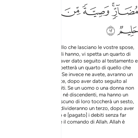
ﲢ
ﲡ
ﲟﲠ
ﲞ
ﲝ
ﲛﲜ
ﲤ
ﲣ
A voi spetta la metà di quello che lasciano le vostre spose,
se esse non hanno figli. Se li hanno, vi spetta un quarto di
quello che lasciano, dopo aver dato seguito al testamento e
[pagato] i debiti. E a loro spetterà un quarto di quello che
lasciate, se non avete figli. Se invece ne avete, avranno un
ottavo di quello che lasciate, dopo aver dato seguito al
testamento e pagato i debiti. Se un uomo o una donna non
hanno eredi, né ascendenti né discendenti, ma hanno un
fratello o una sorella, a ciascuno di loro toccherà un sesto,
mentre se sono più di due divideranno un terzo, dopo aver
dato seguito al testamento e [pagato] i debiti senza far
torto [a nessuno]. Questo è il comando di Allah. Allah è
sapiente, saggio.