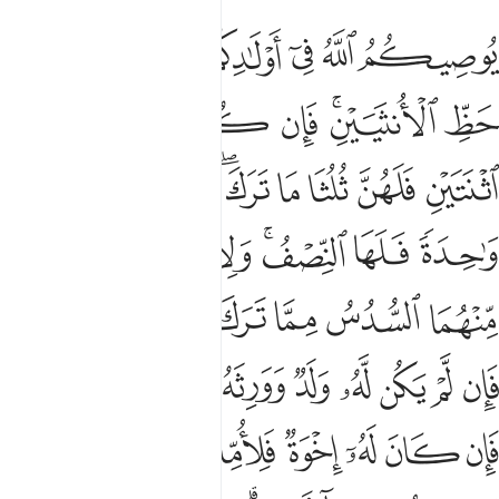
ا تدرون ايهم اقرب لكم نفعا فريضة من الله ان الله كان عليما حكيما ١
ﲉ
ﲈ
ﲆﲇ
ﲅ
ﲄ
ﲃ
ُهُمْ أَقْرَبُ لَكُمْ نَفْعًۭا ۚ فَرِيضَةًۭ مِّنَ ٱللَّهِ ۗ إِنَّ ٱللَّهَ كَانَ عَلِيمًا حَكِيمًۭا ١
ﲐ
ﲏ
ﲎ
ﲍ
ﲋﲌ
ﲊ
ﲘ
ﲗ
ﲕﲖ
ﲔ
ﲓ
ﲒ
ﲑ
ﲟ
ﲞ
ﲝ
ﲛﲜ
ﲚ
ﲙ
ﲧﲨ
ﲦ
ﲥ
ﲤ
ﲣ
ﲢ
ﲡ
ﲠ
ﲱﲲ
ﲰ
ﲯ
ﲮ
ﲭ
ﲬ
ﲫ
ﲪ
ﲩ
ﲻ
ﲺ
ﲸﲹ
ﲷ
ﲶ
ﲵ
ﲴ
ﲳ