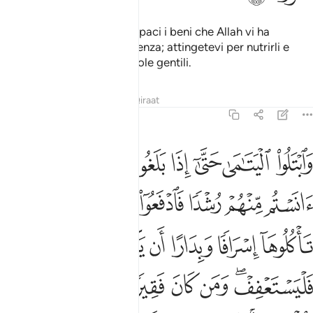
Non date in mano agli incapaci i beni che Allah vi ha
concesso per la sopravvivenza; attingetevi per nutrirli e
vestirli e rivolgete loro parole gentili.
Tafsir
Lezioni
Riflessi
Qiraat
4:6
كل بالمعروف فاذا دفعتم اليهم اموالهم فاشهدوا عليهم وكفى بالله حسيبا 
ﲺ
ﲹ
ﲸ
ﲷ
ﲶ
ﲵ
ﲴ
َإِذَا دَفَعْتُمْ إِلَيْهِمْ أَمْوَٰلَهُمْ فَأَشْهِدُوا۟ عَلَيْهِمْ ۚ وَكَفَىٰ بِٱللَّهِ حَسِيبًۭا 
ﳂ
ﳀﳁ
ﲿ
ﲾ
ﲽ
ﲼ
ﲻ
ﳋ
ﳊ
ﳉ
ﳇﳈ
ﳆ
ﳅ
ﳄ
ﳃ
ﳑ
ﳐ
ﳏ
ﳎ
ﳌﳍ