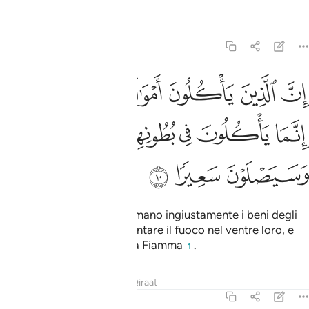
Tafsir
Lezioni
Riflessi
4:10
ياكلون اموال اليتامى ظلما انما ياكلون في بطونهم نارا وسيصلون سعيرا ١
ﱹ
ﱸ
ﱷ
ﱶ
ﱵ
ﱴ
مْوَٰلَ ٱلْيَتَـٰمَىٰ ظُلْمًا إِنَّمَا يَأْكُلُونَ فِى بُطُونِهِمْ نَارًۭا ۖ وَسَيَصْلَوْنَ سَعِيرًۭا ١
ﱾﱿ
ﱽ
ﱼ
ﱻ
ﱺ
ﲂ
ﲁ
ﲀ
In verità coloro che consumano ingiustamente i beni degli
orfani non fanno che alimentare il fuoco nel ventre loro, e
presto precipiteranno nella Fiamma
.
1
Tafsir
Lezioni
Riflessi
Qiraat
4:11