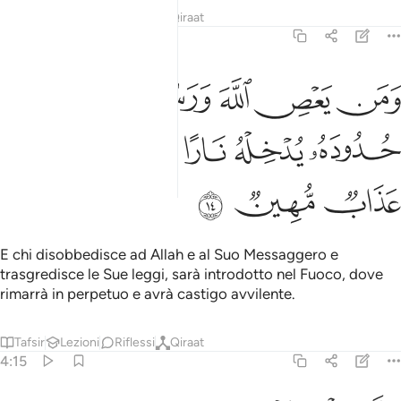
Tafsir
Lezioni
Riflessi
Qiraat
4:14
ن يعص الله ورسوله ويتعد حدوده يدخله نارا خالدا فيها وله عذاب مهين ١
ﲾ
ﲽ
ﲼ
ﲻ
ﲺ
رَسُولَهُۥ وَيَتَعَدَّ حُدُودَهُۥ يُدْخِلْهُ نَارًا خَـٰلِدًۭا فِيهَا وَلَهُۥ عَذَابٌۭ مُّهِينٌۭ ١
ﳄ
ﳃ
ﳂ
ﳁ
ﳀ
ﲿ
ﳇ
ﳆ
ﳅ
E chi disobbedisce ad Allah e al Suo Messaggero e
trasgredisce le Sue leggi, sarà introdotto nel Fuoco, dove
rimarrà in perpetuo e avrà castigo avvilente.
Tafsir
Lezioni
Riflessi
Qiraat
4:15