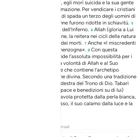
suo esercito fu sbaragliato, egli morì suicida e la sua gente
venne sottoposta alla decimazione. Per vendicare i cristiani
uccisi vennero passati a fil di spada un terzo degli uomini di
Najrân e un sesto delle donne furono ridotte in schiavitù.
5
«L’Incendio»; uno dei nomi dell’Inferno.
Allah (gloria a Lui
6
l’Altissimo) inizia la creazione, la reitera nei cicli della natura
e infine nella Resurrezione dei morti.
Anche «I miscredenti
7
continuano a vivere nella menzogna».
Con questa
8
espressione il Corano intende l’assoluta impossibilità per i
miscredenti di sottrarsi alla volontà di Allah e al Suo
castigo.
La Tavola celeste che contiene l’archetipo
9
immutabile della Rivelazione divina. Secondo una tradizione
questa Tavola è posta alla destra del Trono di Dio. Tabarì
riferì che l’Inviato di Allah (pace e benedizioni su di lui)
disse: «Allah ha creato la Tavola protetta dalla perla bianca,
le sue pagine dal rubino rosso, il suo calamo dalla luce e la
sua Scrittura dalla luce».
Tafsir
Lezioni
Riflessi
Qiraat