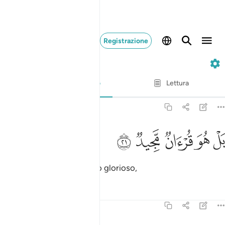
Registrazione
85. Al-Buruj
Versetto per versetto
Lettura
Traduzione
: Hamza Roberto Piccardo
85:21
ﳇ
ﳈ
ل هو قران مجيد ٢١
ﳉ
ﳊ
ﳋ
َلْ هُوَ قُرْءَانٌۭ مَّجِيدٌۭ ٢١
Questo è invece un Corano glorioso,
Tafsir
Lezioni
Riflessi
85:22