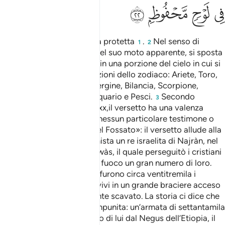
ﳌ
ﳍ
ي لوح محفوظ ٢٢
ﳎ
ﳏ
ِى لَوْحٍۢ مَّحْفُوظٍۭ ٢٢
[impresso] su di una Tavola protetta
.
Nel senso di
1
2
«Segni zodiacali». Il sole, nel suo moto apparente, si sposta
in una posizione, si sposta in una porzione del cielo in cui si
provano le dodici costellazioni dello zodiaco: Ariete, Toro,
Gemelli, Cancro, Leone, Vergine, Bilancia, Scorpione,
Sagittario, Capricorno, Acquario e Pesci.
Secondo
3
l’esegesi classica (Tabarì xxx,il versetto ha una valenza
generale e non è riferito a nessun particolare testimone o
testimonianza.
«gente del Fossato»: il versetto allude alla
4
vicenda che vide protagonista un re israelita di Najràn, nel
nord dello Yemen, Dhu Nuwàs, il quale perseguitò i cristiani
e sottopose al martirio del fuoco un gran numero di loro.
Secondo alcune tradizioni furono circa ventitremila i
cristiani che perirono arsi vivi in un grande braciere acceso
in un fossato, appositamente scavato. La storia ci dice che
tanta ferocia non rimase impunita: un’armata di settantamila
uomini venne inviata contro di lui dal Negus dell’Etiopia, il