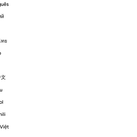
vi
guês
[s
ий
su
No
were given; the Story of the People
tu
d: "That crop was grapes, bunches of
era
ไทย
-
Ha
 Shurayh. Ibn `Abbas said: "Nafash
e
Ap
Altri Tafsir
Non
中文
u
ol
 judgement concerning the field into
ili
y night. We were witness to their
Việt
. Yet We gave sound judgement and