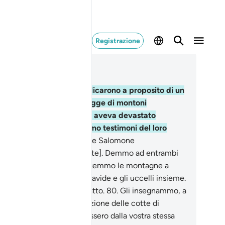
Registrazione
ggere nel contesto
itolo 21, Pagina 328, Juz 17
.
Davide e Salomone giudicarono a proposito di un
mpo coltivato che un gregge di montoni
partenente a certa gente aveva devastato
scolandovi di notte. Fummo testimoni del loro
dizio .
79
.
Facemmo sì che Salomone
mprendesse [correttamente]. Demmo ad entrambi
ggezza e scienza. Costringemmo le montagne a
dere gloria insieme con Davide e gli uccelli insieme.
amo Noi che lo abbiamo fatto.
80
.
Gli insegnammo, a
tro vantaggio, la fabbricazione delle cotte di
lia, affinché vi proteggessero dalla vostra stessa