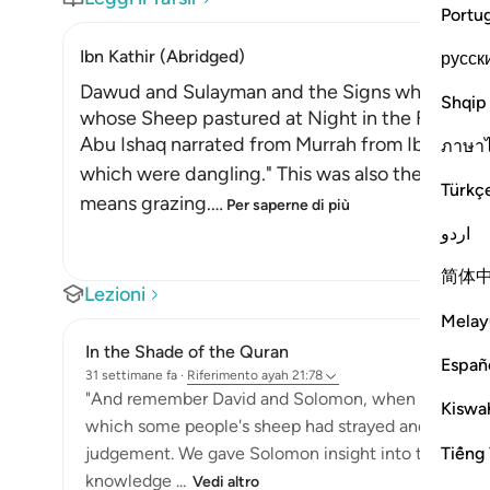
Portu
Ibn Kathir (Abridged)
русск
Dawud and Sulayman and the Signs which They 
Shqip
whose Sheep pastured at Night in the Field
Abu Ishaq narrated from Murrah from Ibn Mas`u
ภาษา
which were dangling." This was also the view of
Türkç
means grazing.
…
Per saperne di più
اردو
简体
Lezioni
Melay
In the Shade of the Quran
Españ
31 settimane fa
·
Riferimento
ayah 21:78
"And remember David and Solomon, when both gave
Kiswah
which some people's sheep had strayed and grazed b
Tiếng 
judgement. We gave Solomon insight into the case
knowledge ...
Vedi altro