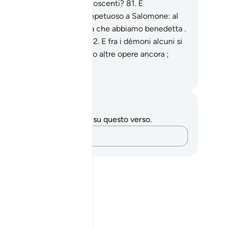
olenza. Ne sarete mai riconoscenti?
81
.
E
ottomettemmo] il vento impetuoso a Salomone: al
o ordine soffiava sulla terra che abbiamo benedetta .
i conosciamo ogni cosa.
82
.
E fra i dèmoni alcuni si
ffavano per lui e compivano altre opere ancora ;
vamo Noi a sorvegliarli.
mza Roberto Piccardo
punti e riflessioni
 hai appunti o riflessioni su questo verso.
Cattura i tuoi pensieri…