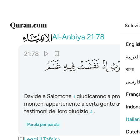
Selezi
021
وداوود وسليمان اذ يحكمان في الحرث اذ 
Al-Anbiya
21:78
Englis
21:78
العربية
ﲋ
ﲌ
ﲍ
ﲎ
ﲏ
ﲐ
বাংলা
ﲕ
ارسی
França
Davide e Salomone
giudicarono a proposito d
1
montoni appartenente a certa gente aveva de
Indon
testimoni del loro giudizio
.
2
Italia
Parola per parola
Dutch
Leggi il Tafsir