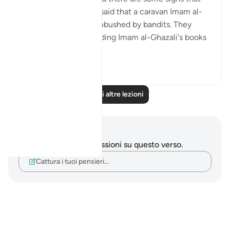
are specific to us. It is said that a caravan Imam al-
Ghazali was on was ambushed by bandits. They
stole everything, including Imam al-Ghazali's books
and notes...
Vedi altro
38
0
Leggi altre lezioni
Appunti e riflessioni
Non hai appunti o riflessioni su questo verso.
Cattura i tuoi pensieri…