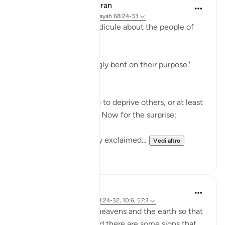
In the Shade of the Quran
31 settimane fa
·
Riferimento
ayah 68:24-33
The surah adds more ridicule about the people of
the garden:
'Early they went, strongly bent on their purpose.'
(Verse 25)
They certainly felt able to deprive others, or at least
to deprive themselves. Now for the surprise:
'When they saw it, they exclaimed...
Vedi altro
1
0
J Yousef
4 anni fa
·
Riferimento
ayah 68:24-32, 10:6, 57:3
There are signs in the heavens and the earth so that
we may remember. And there are some signs that