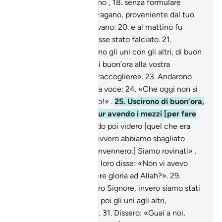
fare il raccolto al mattino ,
18
.
senza formulare
riserva .
19
.
Venne un uragano, proveniente dal tuo
Signore, mentre dormivano:
20
.
e al mattino fu
come se [il giardino] fosse stato falciato.
21
.
L’indomani si chiamarono gli uni con gli altri, di buon
mattino:
22
.
«Andate di buon’ora alla vostra
piantagione, se volete raccogliere».
23
.
Andarono
parlando tra loro a bassa voce:
24
.
«Che oggi non si
presenti a voi un povero!» .
25
.
Uscirono di buon’ora,
in preda all’avarizia, pur avendo i mezzi [per fare
l’elemosina].
26
.
Quando poi videro [quel che era
avvenuto], dissero: «Davvero abbiamo sbagliato
[strada]!
27
.
[Ma poi convennero:] Siamo rovinati» .
28
.
Il più equilibrato tra loro disse: «Non vi avevo
forse avvertito di rendere gloria ad Allah?».
29
.
Dissero: «Gloria al nostro Signore, invero siamo stati
ingiusti».
30
.
Si volsero poi gli uni agli altri,
biasimandosi a vicenda.
31
.
Dissero: «Guai a noi,