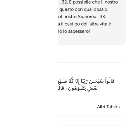
invero siamo stati iniqui.
32
.
È possibile che il nostro
Signore ci compensi di questo con qual cosa di
migliore. Noi bramiamo il nostro Signore» .
33
.
Questo fu il castigo, ma il castigo dell’altra vita è
ancora maggiore, se solo lo sapessero!
-
Hamza Roberto Piccardo
Leggi il Tafsir
Ibn Kathir (Abridged)
قَالُواْ سُبْحَـنَ رَبّنَآ إِنَّا كُنَّا ظَـلِمِينَ- فَأَقْبَلَ بَعْضُهُمْ عَلَى
بَعْضٍ يَتَلَـوَمُونَ- قَالُواْ يوَيْلَنَآ إِنَّا كُنَّا طَـغِينَ- عَ
…
Per saperne di più
Altri Tafsir
Lezioni