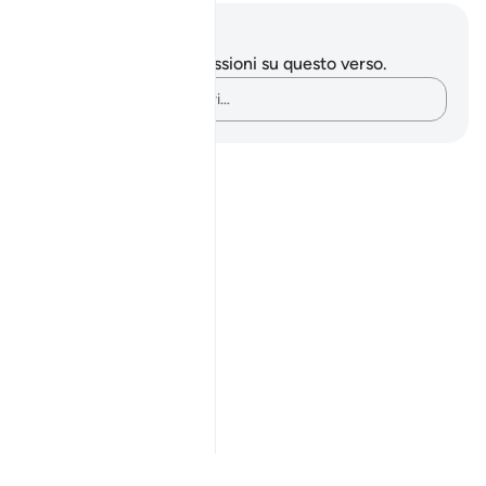
Appunti e riflessioni
Non hai appunti o riflessioni su questo verso.
Cattura i tuoi pensieri…
Notes
placeholders
close