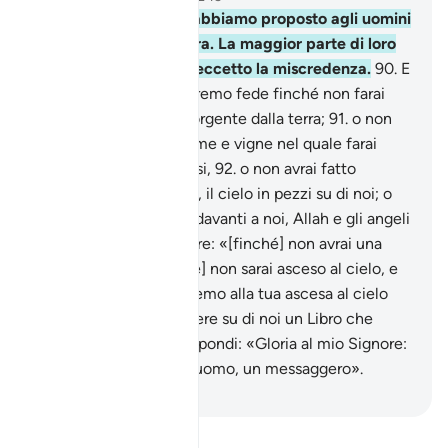
89
.
In questo Corano abbiamo proposto agli uomini
ogni specie di metafora. La maggior parte di loro
rifiuta [tutto quanto], eccetto la mi­scredenza.
90
.
E
dicono: «Non ti presteremo fede finché non farai
sgorgare per noi una sorgente dalla terra;
91
.
o non
avrai un giardino di palme e vigne nel quale farai
sgorga­re ruscelli copiosi,
92
.
o non avrai fatto
cadere, come pretendi, il cielo in pezzi su di noi; o
non avrai fatto venire, davanti a noi, Allah e gli angeli
in tuo aiuto».
93
.
Oppure: «[finché] non avrai una
casa d’oro»; o: «[finché] non sarai asceso al cielo, e
comunque non crederemo alla tua ascesa al cie­lo
finché non farai scendere su di noi un Libro che
possiamo legge­re». Rispondi: «Gloria al mio Signore:
non sono altro che un uomo, un messaggero».
-
Hamza Roberto Piccardo