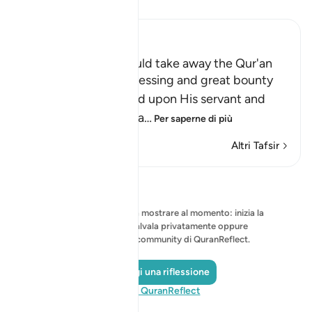
Leggi il Tafsir
Ibn Kathir (Abridged)
If Allah willed, He could take away the Qur'an
Allah mentions the blessing and great bounty
that He has bestowed upon His servant and
Messenger Muhamma
…
Per saperne di più
Altri Tafsir
Riflessi
Nessuna riflessione da mostrare al momento: inizia la
tua riflessione e salvala privatamente oppure
condividila con la community di QuranReflect.
Aggiungi una riflessione
Visita QuranReflect