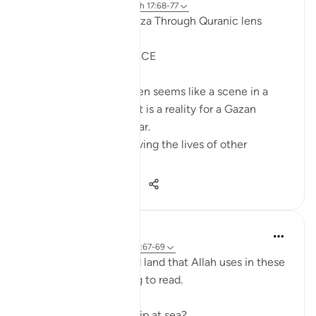
anno scorso
·
Riferimento
ayah 17:68-77
AL ISRAA SERIES ~ Gaza Through Quranic lens
Ayat 68 - 77
EXPELLING ARROGANCE
Losing all your 9 children seems like a scene in a
dramatic movie. Alas, it is a reality for a Gazan
doctor, Dr Alaa Al-Najjar.
While she was busy saving the lives of other
children...
Vedi altro
8
2
140
Humairah
4 anni fa
·
Riferimento
ayah 17:67-69
The analogy of sea and land that Allah uses in these
few verses are exciting to read.
Firstly, why use hardship at sea?