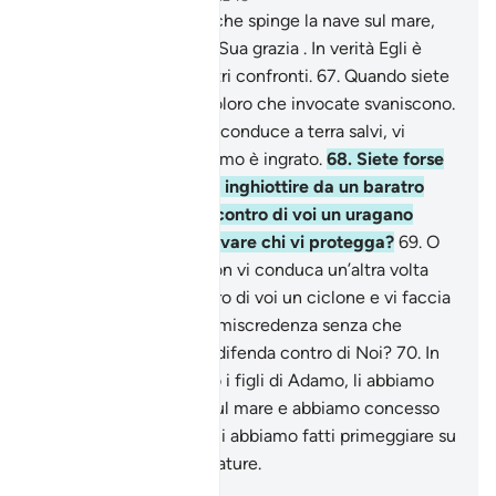
66
.
È il vostro Signore che spinge la nave sul mare,
affinché ricer­chiate la Sua grazia . In verità Egli è
misericordioso nei vostri con­fronti.
67
.
Quando siete
in pericolo sul mare, coloro che invocate svanisco­no.
Lui no! Quando poi vi riconduce a terra salvi, vi
allontanate da Lui. L’uomo è ingrato.
68
.
Siete forse
certi che non vi faccia inghiottire da un baratro
della terra o non invii contro di voi un uragano
senza che possiate trovare chi vi protegga?
69
.
O
siete forse certi che non vi conduca un’altra volta
[sul mare], mandi contro di voi un ciclone e vi faccia
annegare per la vostra mi­scredenza senza che
possiate trovare chi vi difenda contro di Noi?
70
.
In
verità abbiamo onorato i figli di Adamo, li abbiamo
condotti sulla terra e sul mare e abbiamo concesso
loro cibo eccellente e li abbiamo fatti primeggiare su
molte delle Nostre creature.
-
Hamza Roberto Piccardo