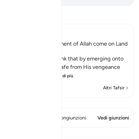
Leggi il Tafsir
Ibn Kathir (Abridged)
Does not the Punishment of Allah come on Land
too
Allah says, do you think that by emerging onto
dry land you will be safe from His vengeance
and punis
…
Per saperne di più
Altri Tafsir
Visualizza il Corano
Questo versetto ha 1 Congiunzioni
Vedi giunzioni
Lezioni