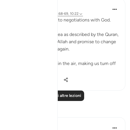
Ammar AlShukry
4 anni fa
·
Riferimento
ayah 17:68-69, 10:22
⁣Storms make you go into negotiations with God. ⁣⁣
It could be a storm at sea as described by the Quran,
where people implore Allah and promise to change
if they live to see land again. ⁣⁣
It could be turbulence in the air, making us turn off
our movie a...
Vedi altro
38
3
576
Leggi altre lezioni
Riflessi
Syaari Ab Rahman