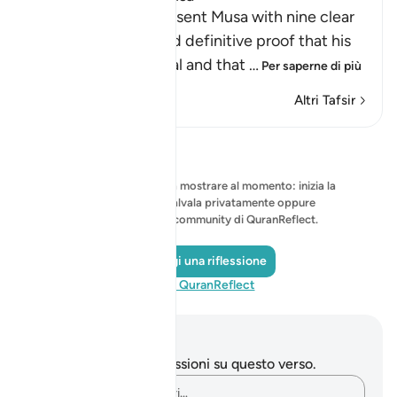
Allah tells us that He sent Musa with nine clear
signs, which provided definitive proof that his
prophethood was real and that
…
Per saperne di più
Altri Tafsir
Riflessi
Nessuna riflessione da mostrare al momento: inizia la
tua riflessione e salvala privatamente oppure
condividila con la community di QuranReflect.
Aggiungi una riflessione
Visita QuranReflect
Appunti e riflessioni
Non hai appunti o riflessioni su questo verso.
Cattura i tuoi pensieri…