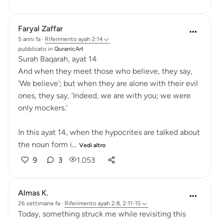
Faryal Zaffar
5 anni fa
·
Riferimento
ayah 2:14
pubblicato in
QuranicArt
Surah Baqarah, ayat 14
And when they meet those who believe, they say,
'We believe'; but when they are alone with their evil
ones, they say, 'Indeed, we are with you; we were
only mockers.'
In this ayat 14, when the hypocrites are talked about
the noun form i...
Vedi altro
9
3
1.053
Almas K.
26 settimane fa
·
Riferimento
ayah 2:8, 2:11-15
Today, something struck me while revisiting this