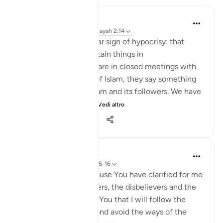
Jasser Auda
35 settimane fa
·
Riferimento
ayah 2:14
And this is another clear sign of hypocrisy: that
hypocrites declare certain things in
public, but when they are in closed meetings with
the outright enemies of Islam, they say something
different and mock Islam and its followers. We have
seen this behavior fr...
Vedi altro
7
0
408
Salah Soltan
8 anni fa
·
Riferimento
ayah 2:5-16
I love You, O Lord because You have clarified for me
the ways of the believers, the disbelievers and the
hypocrites. I pledge to You that I will follow the
ways of the believers and avoid the ways of the