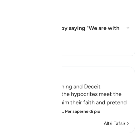
refer to?
Attiva/disattiva la risposta per
Il Tafsir
What do they mean by saying "We are with
you"?
Attiva/disattiva la risposta pe
Il Tafsir
Leggi il Tafsir
Ibn Kathir (Abridged)
The Hypocrites' Cunning and Deceit
Allah said that when the hypocrites meet the
believers, they proclaim their faith and pretend
to be believers, loyal
…
Per saperne di più
Altri Tafsir
Lezioni