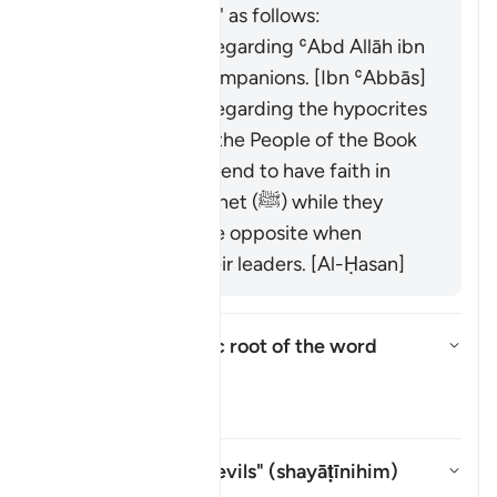
book "Zād al-Masīr" as follows:
It was revealed regarding ʿAbd Allāh ibn
Ubayy and his companions. [Ibn ʿAbbās]
It was revealed regarding the hypocrites
and others from the People of the Book
who used to pretend to have faith in
front of the Prophet (ﷺ) while they
would display the opposite when
meeting with their leaders. [Al-Ḥasan]
What is the linguistic root of the word
shayṭān
?
Attiva/disattiva la risposta per
Il Tafsir
Whom does "their devils" (
shayāṭīnihim
)