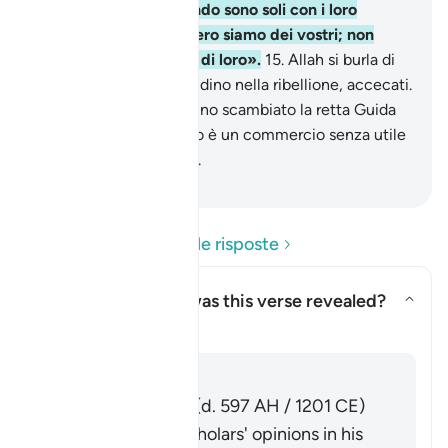
«Crediamo»; ma quando sono soli con i loro
dèmoni , dicono: «Invero siamo dei vostri; non
facciamo che burlarci di loro».
15
.
Allah si burla di
loro, lascia che sprofondino nella ribellione, accecati.
16
.
Sono quelli che hanno scambiato la retta Guida
con la perdizione. Il loro è un commercio senza utile
e non sono ben guidati.
-
Hamza Roberto Piccardo
Leggi le domande e le risposte
Concerning whom was this verse revealed?
Attiva/disattiva la risposta pe
Il Tafsir
Risposta
Imām Ibn al-Jawzī (d. 597 AH / 1201 CE)
summarized the scholars' opinions in his