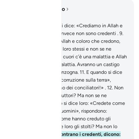
Leggere nel contesto
Capitolo 2, Pagina 3, Juz 1
8
.
Tra gli uomini vi è chi dice: «Crediamo in Allah e
nel Giorno Ultimo!» e invece non sono credenti .
9
.
Cercano di ingannare Allah e coloro che credono,
ma non ingannano che loro stessi e non se ne
accorgono.
10
.
Nei loro cuori c’è una malattia e Allah
ha aggravato questa malattia. Avranno un castigo
doloroso per la loro menzogna.
11
.
E quando si dice
loro: «Non spargete la corruzione sulla terra»,
dicono: «Anzi, noi siamo dei conciliatori!» .
12
.
Non
sono forse questi i corruttori? Ma non se ne
avvedono.
13
.
E quando si dice loro: «Credete come
hanno creduto gli altri uomini», rispondono:
«Dovremmo credere come hanno creduto gli
stolti?». Non sono forse loro gli stolti? Ma non lo
sanno.
14
.
Quando incontrano i credenti, dicono: