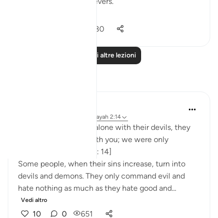
hypocrites and disbelievers.
#Ohebok_Rabi
13
0
14.580
Leggi altre lezioni
Riflessi
Dr. Akram Kassab
51 settimane fa
·
Riferimento
ayah 2:14
• {And when they are alone with their devils, they
say, 'Indeed, we are with you; we were only
mocking.'} [Al-Baqarah: 14]
Some people, when their sins increase, turn into
devils and demons. They only command evil and
hate nothing as much as they hate good and...
Vedi altro
10
0
651