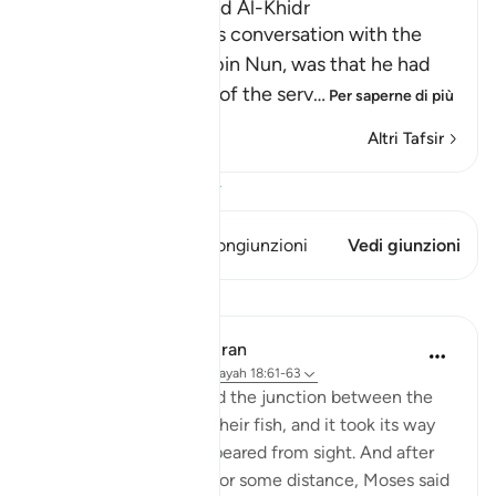
The Story of Musa and Al-Khidr
The reason for Musa's conversation with the
boy-servant, Yusha` bin Nun, was that he had
been told about one of the serv
…
Per saperne di più
Altri Tafsir
Visualizza il Corano
Questo versetto ha 1 Congiunzioni
Vedi giunzioni
Lezioni
In the Shade of the Quran
31 settimane fa
·
Riferimento
ayah 18:61-63
But when they reached the junction between the
two seas, they forgot their fish, and it took its way
into the sea and disappeared from sight. And after
they had marched on for some distance, Moses said