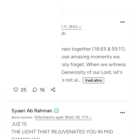
Riflessi
A Siddiqui
2 anni fa
·
Riferimento
ayah 93:11, 18:63
🐟 Don't Forget the Fish
Reflecting on these verses together (18:63 & 93:11),
I was thinking about those amazing moments we
witness and then so easily forget. When we witness
the Power, Might, and Generosity of our Lord, let's
try to remember it. Let's not al...
Vedi altro
25
16
Syaari Ab Rahman
anno scorso
·
Riferimento
ayah 18:60-78, 17:9
JUZ 15
THE LIGHT THAT REJUVENATES YOU IN MID