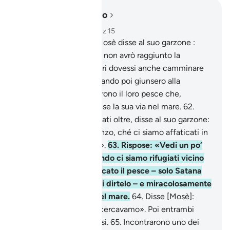
Leggere nel contesto
Capitolo 18, Pagina 301, Juz 15
60
.
[Ricorda] quando Mosè disse al suo garzone :
«Non avrò pace finché non avrò raggiunto la
confluenza dei due mari dovessi anche camminare
per degli anni!».
61
.
Quando poi giunsero alla
confluenza, dimenticarono il loro pesce che,
miracolosamente, riprese la sua via nel mare.
62
.
Quando poi furono andati oltre, disse al suo garzone:
«Tira fuori il nostro pranzo, ché ci siamo affaticati in
questo nostro viaggio!».
63
.
Rispose: «Vedi un po’
[cos’è accaduto], quando ci siamo rifugiati vicino
alla roccia, ho dimenticato il pesce – solo Satana
mi ha fatto scordare di dirtelo – e miracolosamente
ha ripreso la sua via nel mare.
64
.
Disse [Mosè]:
«Questo è quello che cercavamo». Poi entrambi
ritornarono sui loro passi.
65
.
Incontrarono uno dei