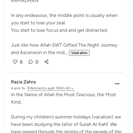
RAMADHAN
In any endeavour, the middle point is usually when
you start to lose your zeal.
You start to lose focus and and get distracted.
Just like how Allah SWT Gifted The Night Journey
and Ascension in the mid...
Vedi altro
6
0
Razia Zahra
4 anni fa
·
Riferimento
ayah 18:60-65
In the Name of Allah the Most Gracious, the Most
Kind,
During my children’s summer holidays (vacation) we
have been studying the tafsir of Surah Al Kahf. We
have passed through the stories of the people of the