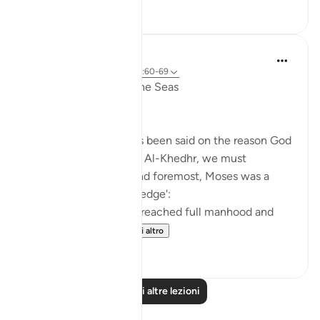
6
0
Salah Soltan
7 anni fa
·
Riferimento
ayah 18:60-69
The Convergence of the Seas
Regardless of what has been said on the reason God
ordered Moses to seek Al-Khedhr, we must
remember that, first and foremost, Moses was a
veritable 'sea of knowledge':
[NOW WHEN [Moses] reached full manhood and
had become ma...
Vedi altro
1
0
Leggi altre lezioni