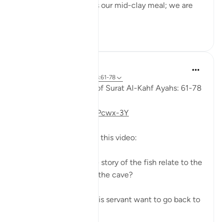
to his servant: 'Bring us our mid-clay meal; we are
indeed...
Vedi altro
0
0
Fadel Soliman
6 anni fa
·
Riferimento
ayah 18:61-78
Taddabor (Pondering) of Surat Al-Kahf Ayahs: 61-78
https://youtu.be/gkeAPcwx-3Y
Questions answered in this video:
- In what way does the story of the fish relate to the
story of the fellows of the cave?
- Why did Moses and his servant want to go back to
...
Vedi altro