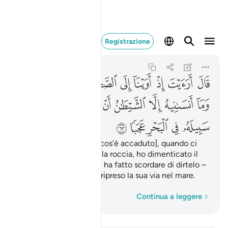
قال ارايت اذ اوينا 
Registrazione
Al-Kahf
18:63
18:63
ﱎ
ﱏ
ﱐ
ﱑ
ﱒ
ﱓ
ﱔ
ﱕ
ﱖ
ﱗ
ﱘ
ﱙ
ﱚ
ﱛ
ﱜﱝ
ﱞ
ﱟ
ﱠ
ﱡ
ﱢ
ﱣ
Rispose: «Vedi un po’ [cos’è accaduto], quando ci
siamo rifugiati vicino alla roccia, ho dimenticato il
pesce – solo Satana mi ha fatto scordare di dirtelo –
e miracolosamente ha ripreso la sua via nel mare.
Parola per parola
Continua a leggere