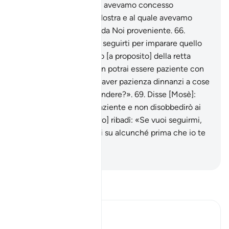
Nostri schiavi , al quale avevamo concesso
misericordia da parte Nostra e al quale avevamo
insegnato una scienza da Noi proveniente.
66
.
Chiese [Mosè]: «Posso seguirti per imparare quello
che ti è stato insegnato [a proposito] della retta
via?».
67
.
Rispose: «Non potrai essere paziente con
me.
68
.
Come potresti aver pazienza dinnanzi a cose
che non potrai comprendere?».
69
.
Disse [Mosè]:
«Se Allah vuole sarò paziente e non disobbedirò ai
tuoi ordini»;
70
.
[e l’altro] ribadì: «Se vuoi seguirmi,
non dovrai interrogarmi su alcunché prima che io te
ne parli».
-
Hamza Roberto Piccardo
Leggi il Tafsir
Ibn Kathir (Abridged)