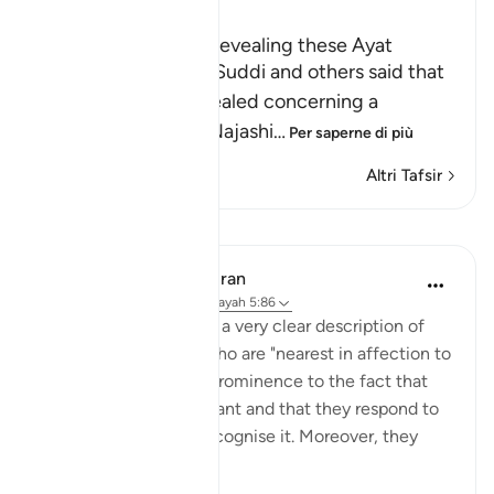
Ibn Kathir (Abridged)
The Reason Behind Revealing these Ayat
Sa`id bin Jubayr, As-Suddi and others said that
these Ayat were revealed concerning a
delegation that An-Najashi
…
Per saperne di più
Altri Tafsir
Lezioni
In the Shade of the Quran
31 settimane fa
·
Riferimento
ayah 5:86
The surah has given us a very clear description of
this group of people who are "nearest in affection to
the believers", giving prominence to the fact that
they are far from arrogant and that they respond to
the truth once they recognise it. Moreover, they
are...
Vedi altro