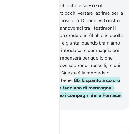
83
.
Quando sentono quello che è sceso sul
Messaggero, vedrai i loro occhi versare lacrime per la
verità che vi hanno riconosciuto. Dicono: «O nostro
Signore, noi crediamo: annoveraci tra i testimoni !
84
.
Come potremmo non credere in Allah e in quella
parte della verità che ci è giunta, quando bramiamo
che il nostro Signore ci introduca in compagnia dei
devoti?».
85
.
Allah li compenserà per quello che
dicono, con i Giardini dove scorrono i ruscelli, in cui
rimarranno in perpetuo. Questa è la mercede di
coloro che compiono il bene.
86
.
E quanto a coloro
che sono miscredenti e tacciano di menzogna i
Nostri segni, questi sono i compagni della Fornace.
-
Hamza Roberto Piccardo
Leggi il Tafsir