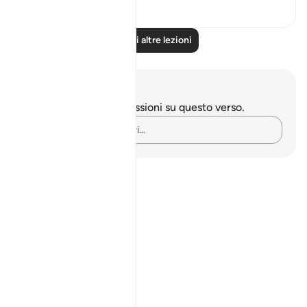
0
0
Leggi altre lezioni
Appunti e riflessioni
Non hai appunti o riflessioni su questo verso.
Cattura i tuoi pensieri…
Notes
placeholders
close