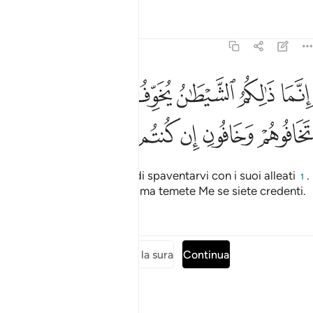
Tafsir
Lezioni
Riflessi
3:175
ﱒ
ﱓ
ﱔ
ﱕ
ﱖ
ﱗ
نما ذالكم الشيطان يخوف اولياءه فلا تخافوهم وخافون ان كنتم مومنين ٧٥
ِنَّمَا ذَٰلِكُمُ ٱلشَّيْطَـٰنُ يُخَوِّفُ أَوْلِيَآءَهُۥ فَلَا تَخَافُوهُمْ وَخَافُونِ إِن كُنتُم مُّؤْمِنِينَ ٥
ﱘ
ﱙ
ﱚ
ﱛ
ﱜ
ﱝ
Certo è Satana che cerca di spaventarvi con i suoi alleati
.
1
Non abbiate paura di loro, ma temete Me se siete credenti.
Tafsir
Lezioni
Riflessi
Leggi tutta la sura
Continua