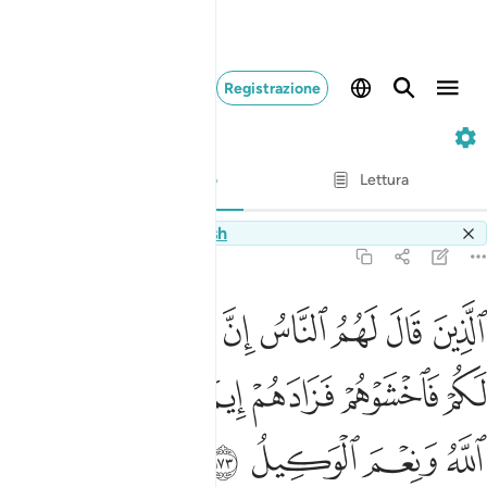
Registrazione
3. Ali 'Imran
Versetto per versetto
Lettura
Traduzione
: Hamza Roberto Piccardo
Switch Quran.com to
English
3:173
ﳅ
ﳆ
ﳇ
ﳈ
ﳉ
ﳊ
ﳋ
ﳌ
لذين قال لهم الناس ان الناس قد جمعوا لكم فاخشوهم فزادهم ايمانا وقالو
لَّذِينَ قَالَ لَهُمُ ٱلنَّاسُ إِنَّ ٱلنَّاسَ قَدْ جَمَعُوا۟ لَكُمْ فَٱخْشَوْهُمْ
ﳍ
ﳎ
ﳏ
ﳐ
ﳑ
ﳒ
ﳓ
ﳔ
ﳕ
ﳖ