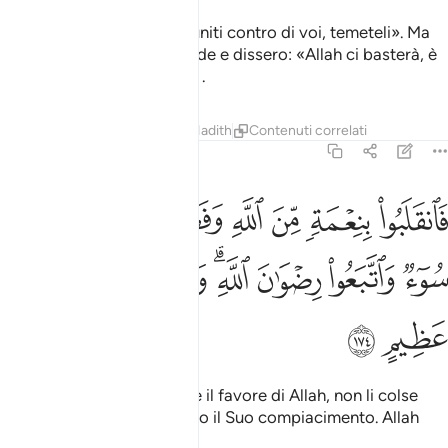
Dicevano loro: «Si sono riuniti contro di voi, temeteli». Ma
questo accrebbe la loro fede e dissero: «Allah ci basterà, è
il Migliore dei protettori»
.
1
Tafsir
Lezioni
Riflessi
Hadith
Contenuti correlati
3:174
ﱁ
ﱂ
ﱃ
ﱄ
ﱅ
ﱆ
ﱇ
انقلبوا بنعمة من الله وفضل لم يمسسهم سوء واتبعوا رضوان الله والله
َٱنقَلَبُوا۟ بِنِعْمَةٍۢ مِّنَ ٱللَّهِ وَفَضْلٍۢ لَّمْ يَمْسَسْهُمْ سُوٓءٌۭ وَٱتَّبَعُوا۟ رِضْوَٰنَ ٱللَّهِ ۗ
ﱈ
ﱉ
ﱊ
ﱋﱌ
ﱍ
ﱎ
ﱏ
ﱐ
ﱑ
Ritornarono con la grazia e il favore di Allah, non li colse
nessun male e perseguirono il Suo compiacimento. Allah
possiede grazia immensa.