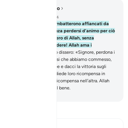
Leggere nel contesto
Capitolo 3, Pagina 68, Juz 4
146
.
Quanti Profeti combatterono affiancati da
numerosi discepoli senza perdersi d’animo per ciò
che li colpiva sul sentiero di Allah, senza
infiacchirsi e senza cedere! Allah ama i
perseveranti.
147
.
Solo dissero: «Signore, perdona i
nostri errori e gli eccessi che abbiamo commesso,
rinsalda le nostre gambe e dacci la vittoria sugli
infedeli».
148
.
E Allah diede loro ricompensa in
questa vita e migliore ricompensa nell’altra. Allah
ama coloro che fanno il bene.
-
Hamza Roberto Piccardo
Leggi il Tafsir
Ibn Kathir (Abridged)