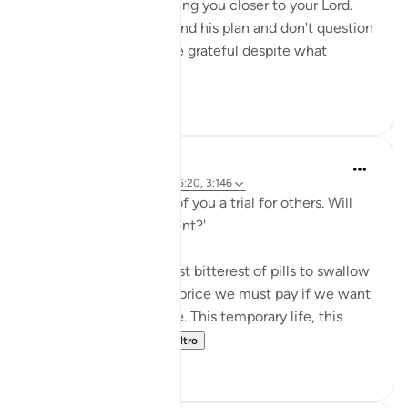
your losses will only bring you closer to your Lord.
When you trust Allah and his plan and don't question
his wisdom, you will be grateful despite what
calamit...
Vedi altro
9
2
Salah Sheikh
5 anni fa
·
Riferimento
ayah 25:20, 3:146
'We have made some of you a trial for others. Will
you ˹not then˺ be patient?'
This is perhaps the most bitterest of pills to swallow
in this life but it is the price we must pay if we want
the best in the afterlife. This temporary life, this
fleeting existe...
Vedi altro
17
0