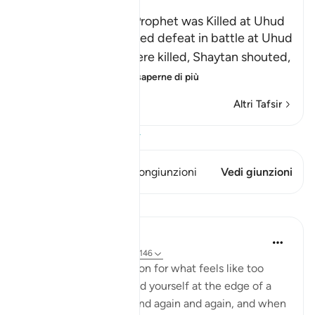
The Rumor that the Prophet was Killed at Uhud
When Muslims suffered defeat in battle at Uhud
and some of them were killed, Shaytan shouted,
"Muhammad ﷺ
…
Per saperne di più
Altri Tafsir
Visualizza il Corano
Questo versetto ha 2 Congiunzioni
Vedi giunzioni
Lezioni
Taimiyyah Zubair
4 anni fa
·
Riferimento
ayah 3:146
When a hardship goes on for what feels like too
long, and when you find yourself at the edge of a
breaking point, again and again and again, and when