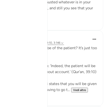
you feel you have exhausted whatever is in your
means to help yourself, and still you see that your
ordeal is ...
Vedi altro
29
2
J Yousef
5 anni fa
·
Riferimento
ayah 39:10, 3:146
Why should I aspire to be of the patient? It’s just too
hard!
Allah says in the Qur’an: 'Indeed, the patient will be
given their reward without account.' (Qur’an, 39:10)
Subhan’Allah, at-Tabari states that you will be given
your reward without having to go t...
Vedi altro
10
4