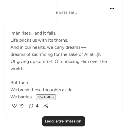
Ali Ali
anno scorso
·
Riferimento
ayah 3:143-148
Bismillāh.
Īmān rises… and it falls.
Life pricks us with its thorns.
And in our hearts, we carry dreams —
dreams of sacrificing for the sake of Allah ﷻ.
Of giving up comfort. Of choosing Him over the
world.
But then…
We brush those thoughts aside.
We barrica...
Vedi altro
19
4
Leggi altre riflessioni