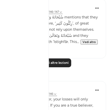
Taimiyyah Zubair
4 anni fa
·
Riferimento
ayah 3:146-147
Notice how Allah سُبْحَانَهُ وَتَعَالَىٰ mentions that they
were so many; they were, ‘رِبِّيُّونَ كَثِير’, of great
numbers. Yet, they did not rely upon themselves.
They relied upon Allah سُبْحَانَهُ وَتَعَالَىٰ and they
combined patience with ’Istighfār. This...
Vedi altro
45
1
Leggi altre lezioni
Riflessi
Sheenam Riyaz
2 anni fa
·
Riferimento
ayah 3:146
If you are a true believer, your losses will only
strengthen your imaan. If you are a true believer,