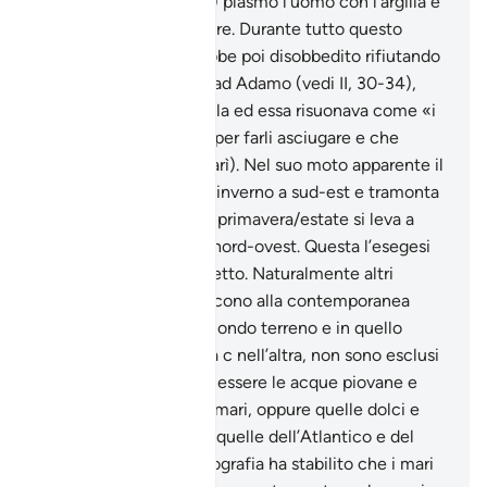
(gloria a Lui l’Altissimo) plasmò l’uomo con l’argilla e
poi lo lasciò ad asciugare. Durante tutto questo
periodo Iblìs, che avrebbe poi disobbedito rifiutando
di prosternarsi davanti ad Adamo (vedi II, 30-34),
colpiva la figura di argilla ed essa risuonava come «i
vasi che il vasaio rigira per farli asciugare e che
cozzano tra loro» (Tabarì). Nel suo moto apparente il
sole si leva in autunno/inverno a sud-est e tramonta
a sud- ovest mentre in primavera/estate si leva a
nord-est e tramonta a nord-ovest. Questa l’esegesi
classica di questo versetto. Naturalmente altri
significati che si riferiscono alla contemporanea
pregnanza divina nel mondo terreno e in quello
invisibile, in questa vita c nell’altra, non sono esclusi
né escludibili. Possono essere le acque piovane e
quelle dei fiumi, laghi, mari, oppure quelle dolci e
quelle salate, o ancora quelle dell’Atlantico e del
Mediterraneo. L’oceanografia ha stabilito che i mari