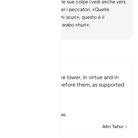
porterà in sé i segni delle sue colpe (vedi anche vers.
e non ci sarà scampo per i peccatori. «Quelle
bianche dai grandi occhi scuri», questo è il
significato del termine arabo «hurì».
-
Hamza Roberto Piccardo
Leggi il Tafsir
Ibn Kathir (Abridged)
These two gardens are lower, in virtue and in
status than the two before them, as supported
in the Qur'an.
Allah said:
وَمِن دُونِهِمَا جَنَّتَانِ
(And b
…
Per saperne di più
Altri Tafsir