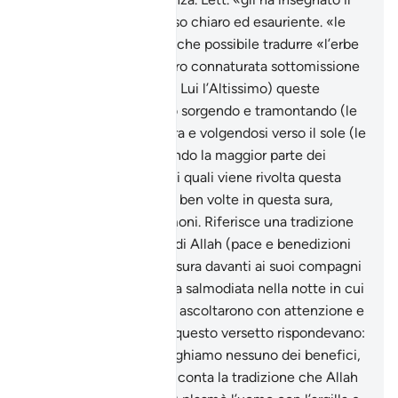
“bayân”», cioè il discorso chiaro ed esauriente. «le
stelle e gli alberi»: è anche possibile tradurre «l’erbe
e l’albero». Oltre alla loro connaturata sottomissione
al loro Signore (gloria a Lui l’Altissimo) queste
creature si prosternano sorgendo e tramontando (le
stelle) con la loro ombra e volgendosi verso il sole (le
erbe e gli alberi). Secondo la maggior parte dei
commentatori coloro ai quali viene rivolta questa
domanda, che si ripete ben volte in questa sura,
sono gli uomini e i dèmoni. Riferisce una tradizione
che un giorno l’Inviato di Allah (pace e benedizioni
su di lui) recitò questa sura davanti ai suoi compagni
e poi disse loro di averla salmodiata nella notte in cui
predicò ai dèmoni. Essi ascoltarono con attenzione e
ogniqualvolta udivano questo versetto rispondevano:
«Signor nostro, non neghiamo nessuno dei benefici,
Tu sei il Sapiente». Racconta la tradizione che Allah