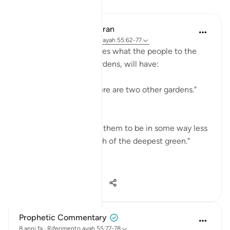
Lezioni
In the Shade of the Quran
32 settimane fa
·
Riferimento
ayah 55:62-77
The surah then describes what the people to the
right, also with two gardens, will have:
"Besides these two there are two other gardens."
(Verse 62)
The description shows them to be in some way less
than the first two: "Both of the deepest green."
(Verse 64)
...
Vedi altro
0
0
749
Prophetic Commentary
8 anni fa
·
Riferimento
ayah 55:77-78