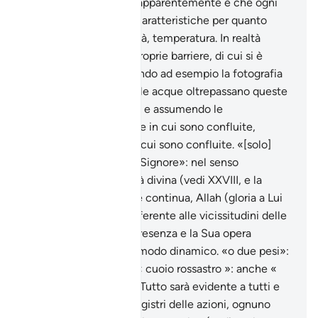
si compenetrano solo apparentemente e che ogni
mare ha sue peculiari caratteristiche per quanto
riguarda salinità, densità, temperatura. In realtà
esistono delle vere e proprie barriere, di cui si è
avuta la prova (utilizzando ad esempio la fotografia
all’infrarosso). Quando le acque oltrepassano queste
barriere, si trasformano e assumendo le
caratteristiche del mare in cui sono confluite,
«diventano» il mare in cui sono confluite. «[solo]
rimarrà il Volto del tuo Signore»: nel senso
dell’eternità della realtà divina (vedi XXVIII, e la
nota). L’attività divina è continua, Allah (gloria a Lui
l’Altissimo) non è indifferente alle vicissitudini delle
Sue creature. La Sua presenza e la Sua opera
governano il creato in modo dinamico. «o due pesi»:
gli uomini e i dèmoni. « cuoio rossastro »: anche «
come olio infuocato » Tutto sarà evidente a tutti e
per tutti parleranno i registri delle azioni, ognuno