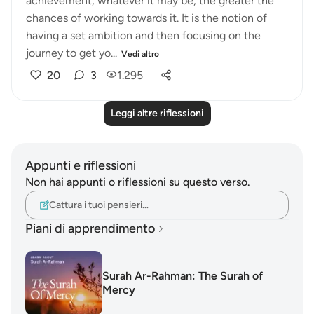
achievement, whatever it may be, the greater the
chances of working towards it. It is the notion of
having a set ambition and then focusing on the
journey to get yo...
Vedi altro
20
3
1.295
Leggi altre riflessioni
Appunti e riflessioni
Non hai appunti o riflessioni su questo verso.
Cattura i tuoi pensieri…
Piani di apprendimento
Surah Ar-Rahman: The Surah of
Mercy