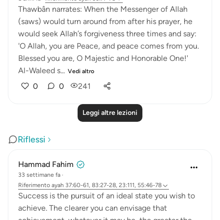
Thawbân narrates: When the Messenger of Allah
(saws) would turn around from after his prayer, he
would seek Allah’s forgiveness three times and say:
'O Allah, you are Peace, and peace comes from you.
Blessed you are, O Majestic and Honorable One!'
Al-Waleed s...
Vedi altro
0
0
241
Leggi altre lezioni
Riflessi
Hammad Fahim
33 settimane fa
·
Riferimento
ayah 37:60-61, 83:27-28, 23:111, 55:46-78
Success is the pursuit of an ideal state you wish to
achieve. The clearer you can envisage that