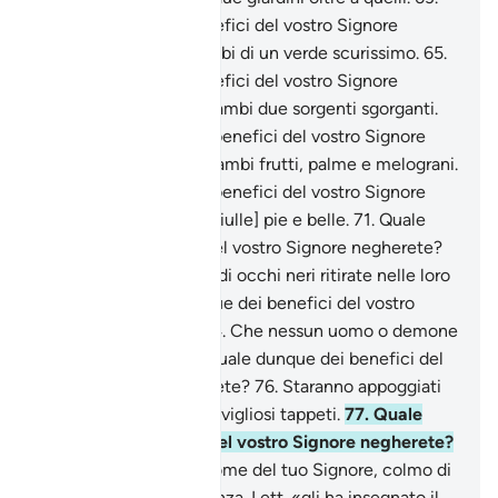
Quale dunque dei benefici del vostro Signore
negherete?
64
.
Entrambi di un verde scurissimo.
65
.
Quale dunque dei benefici del vostro Signore
negherete?
66
.
In entrambi due sorgenti sgorganti.
67
.
Quale dunque dei benefici del vostro Signore
negherete?
68
.
In entrambi frutti, palme e melograni.
69
.
Quale dunque dei benefici del vostro Signore
negherete?
70
.
E [fanciulle] pie e belle.
71
.
Quale
dunque dei benefici del vostro Signore negherete?
72
.
E fanciulle dai grandi occhi neri ritirate nelle loro
tende.
73
.
Quale dunque dei benefici del vostro
Signore negherete?
74
.
Che nessun uomo o demone
mai han toccato.
75
.
Quale dunque dei benefici del
vostro Signore negherete?
76
.
Staranno appoggiati
su verdi cuscini e meravigliosi tappeti.
77
.
Quale
dunque dei benefici del vostro Signore negherete?
78
.
Sia benedetto il Nome del tuo Signore, colmo di
Maestà e di Magnificenza. Lett. «gli ha insegnato il