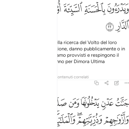
ﱵ
ﱶ
ﱷ
ﱸ
ﱹ
ﱺ
ﱻ
ﱼ
coloro che perseverano nella ricerca del Volto del loro
Signore, assolvono all’orazione, danno pubblicamente o in
segreto di ciò di cui li abbiamo provvisti e respingono il
male con il bene. Essi avranno per Dimora Ultima
Tafsir
Lezioni
Riflessi
Contenuti correlati
13:23
ﱽ
ﱾ
ﱿ
ﲀ
ﲁ
ﲂ
ﲃ
نات عدن يدخلونها ومن صلح من ابايهم وازواجهم وذرياتهم والملايكة يد
َنَّـٰتُ عَدْنٍۢ يَدْخُلُونَهَا وَمَن صَلَحَ مِنْ ءَابَآئِهِمْ وَأَزْوَٰجِهِمْ وَذُرِّيَّـٰتِهِمْ ۖ وَٱلْمَ
ﲄ
ﲅﲆ
ﲇ
ﲈ
ﲉ
ﲊ