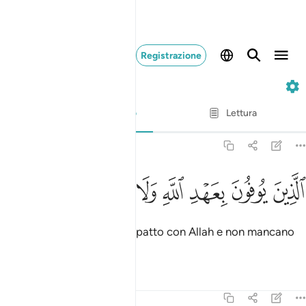
Registrazione
13. Ar-Ra'd
Versetto per versetto
Lettura
Traduzione
: Hamza Roberto Piccardo
13:20
ﱓ
ﱔ
ﱕ
ﱖ
ﱗ
لذين يوفون بعهد الله ولا ينقضون الميثاق ٢٠
ﱘ
ﱙ
ﱚ
لَّذِينَ يُوفُونَ بِعَهْدِ ٱللَّهِ وَلَا يَنقُضُونَ ٱلْمِيثَـٰقَ ٢٠
coloro che si attengono al patto con Allah e non mancano
all’impegno,
Tafsir
Lezioni
Riflessi
13:21