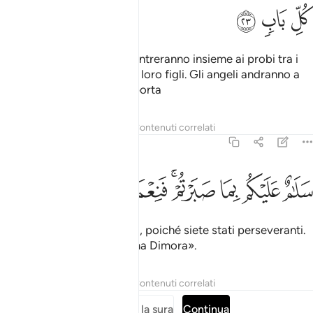
ﲋ
ﲌ
ﲍ
i Giardini dell’Eden, in cui entreranno insieme ai probi tra i
loro padri, le loro spose e i loro figli. Gli angeli andranno a
visitarli entrando da ogni porta
Tafsir
Lezioni
Riflessi
Contenuti correlati
13:24
ﲎ
ﲏ
ﲐ
ﲑﲒ
ﲓ
لام عليكم بما صبرتم فنعم عقبى الدار ٢٤
ﲔ
ﲕ
ﲖ
َلَـٰمٌ عَلَيْكُم بِمَا صَبَرْتُمْ ۚ فَنِعْمَ عُقْبَى ٱلدَّارِ ٢٤
[e diranno]: «Pace su di voi, poiché siete stati perseveranti.
Com’è bella la vostra Ultima Dimora».
Tafsir
Lezioni
Riflessi
Contenuti correlati
Leggi tutta la sura
Continua