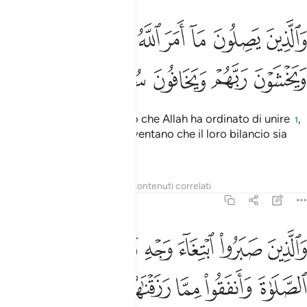
ﱛ
ﱜ
ﱝ
ﱞ
ﱟ
ﱠ
ﱡ
ﱢ
الذين يصلون ما امر الله به ان يوصل ويخشون ربهم ويخافون سوء الحس
َٱلَّذِينَ يَصِلُونَ مَآ أَمَرَ ٱللَّهُ بِهِۦٓ أَن يُوصَلَ وَيَخْشَوْنَ رَبَّهُمْ وَيَ
ﱣ
ﱤ
ﱥ
ﱦ
ﱧ
ﱨ
coloro che uniscono quello che Allah ha ordinato di unire
,
1
temono il loro Signore, paventano che il loro bilancio sia
negativo,
Tafsir
Lezioni
Riflessi
Contenuti correlati
13:22
ﱩ
ﱪ
ﱫ
ﱬ
ﱭ
ﱮ
الذين صبروا ابتغاء وجه ربهم واقاموا الصلاة وانفقوا مما رزقناهم سرا و
َٱلَّذِينَ صَبَرُوا۟ ٱبْتِغَآءَ وَجْهِ رَبِّهِمْ وَأَقَامُوا۟ ٱلصَّلَوٰةَ وَأَنف
ﱯ
ﱰ
ﱱ
ﱲ
ﱳ
ﱴ