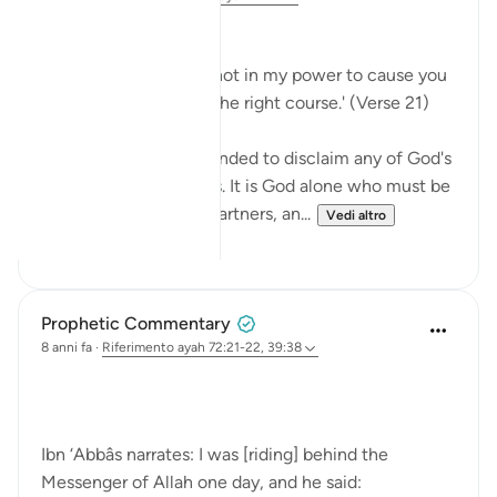
No Help from Anyone
Say Muhammad: 'It is not in my power to cause you
harm or to set you on the right course.' (Verse 21)
The Prophet is commanded to disclaim any of God's
qualities and attributes. It is God alone who must be
worshipped, without partners, an...
Vedi altro
0
0
Prophetic Commentary
8 anni fa
·
Riferimento
ayah 72:21-22, 39:38
Ibn ‘Abbâs narrates: I was [riding] behind the
Messenger of Allah one day, and he said: