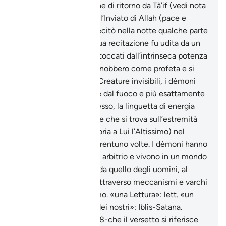
accreditata riferisce che di ritorno da Tà’if (vedi nota
al titolo della sura xvii) l’Inviato di Allah (pace e
benedizioni su di lui) recitò nella notte qualche parte
del Santo Corano. La sua recitazione fu udita da un
gruppo di dèmoni che toccati dall’intrinseca potenza
di quelle parole, lo riconobbero come profeta e si
convertirono all’IsIàm. Creature invisibili, i dèmoni
vennero creati a partire dal fuoco e più esattamente
dalla parte più pura di esso, la linguetta di energia
che non emette fumo e che si trova sull’estremità
della fiamma. Allah (gloria a Lui l’Altissimo) nel
Corano li nomina ben trentuno volte. I dèmoni hanno
volontà propria e libero arbitrio e vivono in un mondo
contiguo ma separato da quello degli uomini, al
quale hanno accesso attraverso meccanismi e varchi
preclusi ai figli di Adamo. «una Lettura»: lett. «un
Corano». «Uno stolto dei nostri»: Iblìs-Satana.
Riferisce Tabarì (xxix,08-che il versetto si riferisce