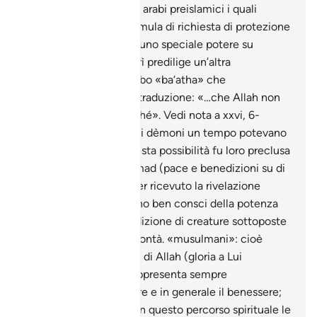
alla superstizione degli arabi preislamici i quali
pronunciavano una formula di richiesta di protezione
attribuendo ai dèmoni uno speciale potere su
particolari luoghi. Tabarì predilige un’altra
interpretazione del verbo «ba‘atha» che
condurrebbe a questa traduzione: «…che Allah non
avrebbe inviato alcunché». Vedi nota a xxvi, 6-
Secondo la tradizione, i dèmoni un tempo potevano
ascendere al cielo; questa possibilità fu loro preclusa
alla nascita di Muhammad (pace e benedizioni su di
lui). Anche prima di aver ricevuto la rivelazione
coranica, i dèmoni erano ben consci della potenza
divina e della loro condizione di creature sottoposte
comunque alla Sua volontà. «musulmani»: cioè
sottomessi alla volontà di Allah (gloria a Lui
l’Altissimo). L’acqua rappresenta sempre
l’abbondanza alimentare e in generale il benessere;
la Retta via è l’IsIàm e in questo percorso spirituale le