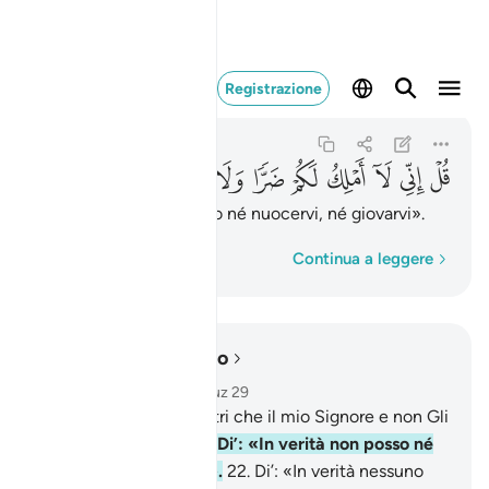
قل اني لا املك لكم ض
Registrazione
Al-Jinn
72:21
72:21
ﲄ
ﲅ
ﲆ
ﲇ
ﲈ
ﲉ
ﲊ
ﲋ
ﲌ
Di’: «In verità non posso né nuocervi, né giovarvi».
Parola per parola
Continua a leggere
Leggere nel contesto
Capitolo 72, Pagina 573, Juz 29
20
.
Di’: «Non invoco altri che il mio Signore e non Gli
associo alcunché».
21
.
Di’: «In verità non posso né
nuocervi, né giovarvi».
22
.
Di’: «In verità nessuno