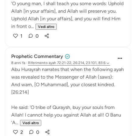
'O young man, I shall teach you some words: Uphold
Allah [in your affairs], and Allah will preserve you.
Uphold Allah [in your affairs], and you will find Him
in front o...
Vedi altro
1
0
Prophetic Commentary
8 anni fa
·
Riferimento
ayah 72:21-22, 26:214, 23:101, 83:6
Abu Hurayrah narrates that when the following ayah
was revealed to the Messenger of Allah (saws):
And warn, [O Muhammad], your closest kindred.
[26:214]
He said: 'O tribe of Quraysh, buy your souls from
Allah! I cannot help you against Allah at all! O Banu
‘A...
Vedi altro
2
0