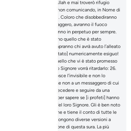
potrà proteggermi da Allah e mai troverò rifugio
all’infuori di Lui,
23
.
se non comunicando, in Nome di
Allah, i Suoi messaggi». Coloro che disobbediranno
ad Allah e al Suo Messaggero, avranno il fuoco
dell’Inferno e vi rimarranno in perpetuo per sempre.
24
.
Quando poi vedranno quello che è stato
promesso loro, allora sapranno chi avrà avuto l’alleato
più debole e [chi sarà stato] numericamente esiguo!
25
.
Di’: «Io non so se quello che vi è stato promesso
è imminente o se il mio Signore vorrà ritardarlo:
26
.
[Egli è] Colui Che conosce l’invisibile e non lo
mostra a nessuno,
27
.
se non a un messaggero di cui
Si compiace, che fa precedere e seguire da una
guardia [angelica],
28
.
per sapere se [i profeti] hanno
trasmesso i messaggi del loro Signore. Gli è ben noto
tutto ciò che li concerne e tiene il conto di tutte le
cose». Gli esegeti propongono diverse versioni a
proposito della rivelazione di questa sura. La più