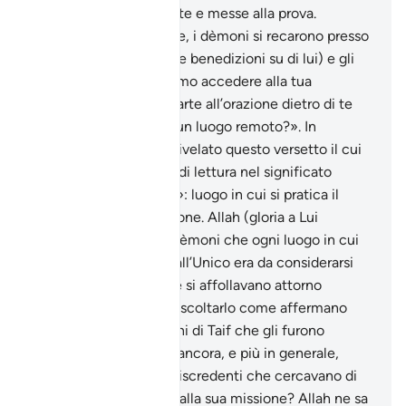
creature saranno tentate e messe alla prova.
Secondo una tradizione, i dèmoni si recarono presso
l’Inviato di Allah (pace e benedizioni su di lui) e gli
dissero: «Come possiamo accedere alla tua
moschea e prendere parte all’orazione dietro di te
quando ci troviamo in un luogo remoto?». In
conseguenza a ciò fu rivelato questo versetto il cui
senso ha la sua chiave di lettura nel significato
letterale del «masàgid»: luogo in cui si pratica il
«sujùd», la prosternazione. Allah (gloria a Lui
l’Altissimo) rispose ai dèmoni che ogni luogo in cui
veniva assolto il culto all’Unico era da considerarsi
moschea. I dèmoni che si affollavano attorno
all’Inviato di Allah per ascoltarlo come affermano
alcuni esegeti o i pagani di Taif che gli furono
materialmente ostili o ancora, e più in generale,
uomini e jinn ostili e miscredenti che cercavano di
impedirgli di assolvere alla sua missione? Allah ne sa