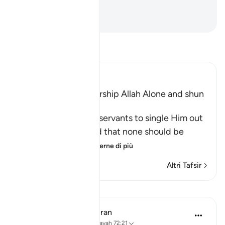
di più.
-
Hamza Roberto Piccardo
Leggi il Tafsir
Ibn Kathir (Abridged)
The Command to worship Allah Alone and shun
Shirk
Allah commands His servants to single Him out
alone for worship and that none should be
supplicated t
…
Per saperne di più
Altri Tafsir
Lezioni
In the Shade of the Quran
31 settimane fa
·
Riferimento
ayah 72:21