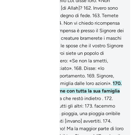
161
.
Quando il loro fratello Lot disse loro: «Non
sarete dunque timorati [di Allah]?
162
.
Invero sono
per voi un messaggero degno di fede.
163
.
Temete
Allah e obbeditemi.
164
.
Non vi chiedo ricompensa
alcuna, ché la mia ricompensa è presso il Signore dei
mondi.
165
.
Tra tutte le creature bramerete i maschi
166
.
lasciando da parte le spose che il vostro Signore
ha creato per voi? Ma voi siete un popolo di
trasgressori!».
167
.
Dissero: «Se non la smetti,
certamente sarai scacciato».
168
.
Disse: «Io
aborrisco il vostro comportamento.
169
.
Signore,
preserva me e la mia famiglia dalle loro azioni».
170
.
Noi lo salvammo insieme con tutta la sua famiglia
171
.
a parte una vecchia che restò indietro .
172
.
Quindi annientammo tutti gli altri:
173
.
facemmo
scendere su di loro una pioggia, una pioggia orribile
su coloro che erano stati [invano] avvertiti.
174
.
Questo è certo un segno! Ma la maggior parte di loro