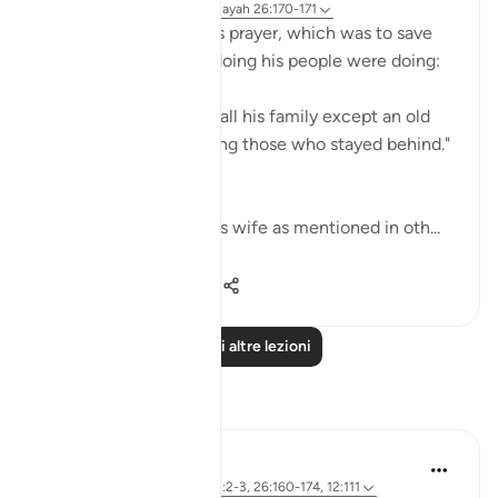
32 settimane fa
·
Riferimento
ayah 26:170-171
God responded to Lot's prayer, which was to save
him from what wrongdoing his people were doing:
"So We saved him and all his family except an old
woman, who was among those who stayed behind."
(Verses 170-171)
This old woman was his wife as mentioned in oth...
Vedi altro
0
0
71
Leggi altre lezioni
Riflessi
Razia Zahra
2 anni fa
·
Riferimento
ayah 12:2-3, 26:160-174, 12:111