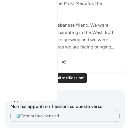
In the Name of Allah, the Most Merciful, the
Especially Merciful,
Today, I met with my Lebanese friend. We were
discussing politics and parenting in the West. Both
of our eldest children are growing and we were
discussing the challenges we are facing bringing...
Vedi altro
16
1
471
Leggi altre riflessioni
Appunti e riflessioni
Non hai appunti o riflessioni su questo verso.
Cattura i tuoi pensieri…