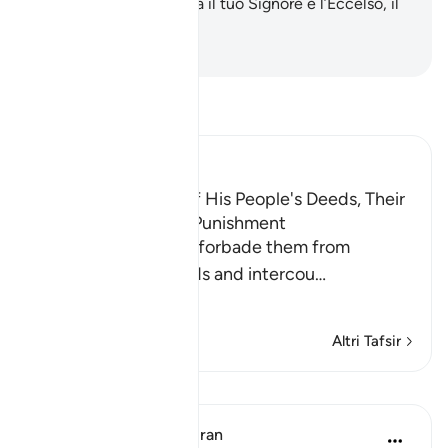
non crede.
175
.
In verità il tuo Signore è l’Eccelso, il
Misericordioso!
-
Hamza Roberto Piccardo
Leggi il Tafsir
Ibn Kathir (Abridged)
Lut's Denunciation of His People's Deeds, Their
Response and Their Punishment
The Prophet of Allah forbade them from
committing evil deeds and intercou
…
Per saperne di più
Altri Tafsir
Lezioni
In the Shade of the Quran