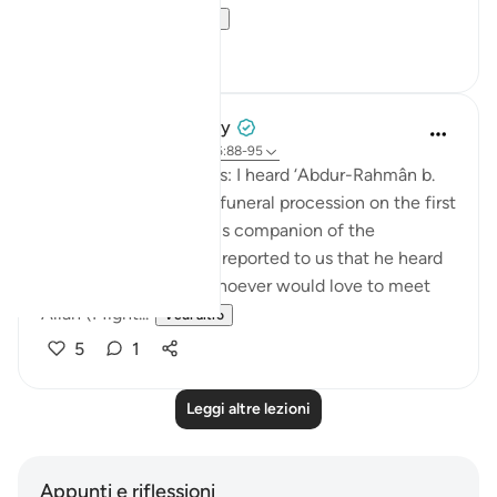
garden of bl...
Vedi altro
1
0
Prophetic Commentary
7 anni fa
·
Riferimento
ayah 56:88-95
‘Atâ’ b. as-Sâ’ib narrates: I heard ‘Abdur-Rahmân b.
Abu Layla say during a funeral procession on the first
day that I met him: 'This companion of the
Messenger of Allah ﷺ reported to us that he heard
the Prophet ﷺ say: ‘Whoever would love to meet
Allah (Might...
Vedi altro
5
1
Leggi altre lezioni
Appunti e riflessioni