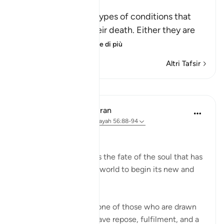
Death
These are the three types of conditions that
people face upon their death. Either they are
among the
…
Per saperne di più
Altri Tafsir
Lezioni
In the Shade of the Quran
31 settimane fa
·
Riferimento
ayah 56:88-94
The Final Destination
The surah now explains the fate of the soul that has
turned its back on this world to begin its new and
permanent life:
If that dying person is one of those who are drawn
close to God, he will have repose, fulfilment, and a