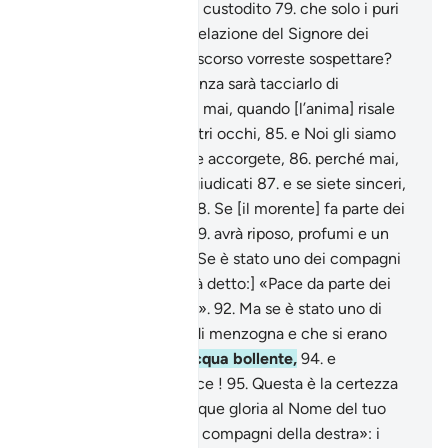
[contenuto] in un Libro custodito
79
.
che solo i puri
toccano .
80
.
È una Rivelazione del Signore dei
mondi.
81
.
Di questo discorso vorreste sospettare?
82
.
La vostra riconoscenza sarà tacciarlo di
menzogna?
83
.
Perché mai, quando [l’anima] risale
alla gola
84
.
sotto i vostri occhi,
85
.
e Noi gli siamo
più vicini, ma non ve ne accorgete,
86
.
perché mai,
se non dovete essere giudicati
87
.
e se siete sinceri,
non la ricondurrete ?
88
.
Se [il morente] fa parte dei
ravvicinati [ad Allah],
89
.
avrà riposo, profumi e un
Giardino di delizie.
90
.
Se è stato uno dei compagni
della destra,
91
.
[gli sarà detto:] «Pace da parte dei
compagni della destra!».
92
.
Ma se è stato uno di
quelli che tacciavano di menzogna e che si erano
traviati,
93
.
sarà nell’acqua bollente,
94
.
e
precipitato nella Fornace !
95
.
Questa è la certezza
assoluta.
96
.
Rendi dunque gloria al Nome del tuo
Signore, il Supremo! «i compagni della destra»: i