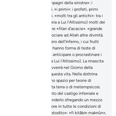
timorati di Allah. «i compagni della sinistra»: i
miscredenti, i colpevoli. «i primi»: i profeti, primi
musulmani, i ravvicinati. «molti tra gli antichi»: tra i
ravvicinati ad Allah (gloria a Lui l’Altissimo) molti dei
primi musulmani. Oppure «filari d’acacie». «grande
peccato»: lo shirk, l’associare ad Allah altre divinità.
«l’albero Zaqqum»: albero dell’Inferno, i cui frutti
amarissimi e disgustosi hanno forma di teste di
dèmoni. Nessuno potrà anticipare o procrastinare i
termini di Allah (gloria a Lui l’Altissimo). La rinascita
in forme sconosciute avverrà nel Giorno della
Resurrezione e non in questa vita. Nella dottrina
islamica non c’è nessuno spazio per teorie di
reincarnazione su questa terra o di metempsicosi.
Nel fuoco c’è il memento del castigo infernale e
delia possibilità di accenderlo sfregando un mezzo
per ottenere luce e calore in tutte le condizioni di
viaggio. «in un Libro custodito»: «fi kitâbin maknûn»,