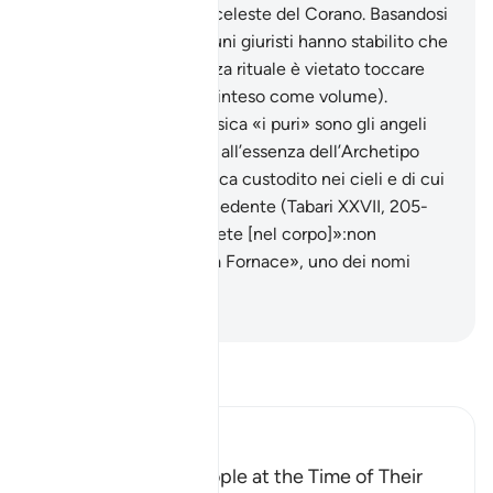
allusione all’archetipo celeste del Corano. Basandosi
su questo versetto alcuni giuristi hanno stabilito che
senza lo stato di purezza rituale è vietato toccare
una copia del Corano (inteso come volume).
Secondo l’esegesi classica «i puri» sono gli angeli
che possono accedere all’essenza dell’Archetipo
della rivelazione coranica custodito nei cieli e di cui
si parla al versetto precedente (Tabari XXVII, 205-
206). «non la ricondurrete [nel corpo]»:non
impediretela morte. «la Fornace», uno dei nomi
dell’Inferno.
-
Hamza Roberto Piccardo
Leggi il Tafsir
Ibn Kathir (Abridged)
The Condition of People at the Time of Their