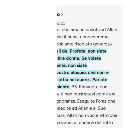
Leggere nel contesto
Capitolo 33, Pagina 422, Juz 22
31
.
Mentre a quella di voi che rimane devota ad Allah
e al Suo Inviato, e compie il bene, concederemo
ricompensa doppia: le abbiamo riservato generosa
provvidenza.
32
.
O mogli del Profeta, non siete
simili ad alcuna delle altre donne. Se volete
comportarvi devotamente, non siate
accondiscendenti nel vostro eloquio, ché non vi
desideri chi ha una malattia nel cuore . Parlate
invece in modo conveniente.
33
.
Rimanete con
dignità nelle vostre case e non mostratevi come era
costume ai tempi dell’ignoranza. Eseguite l’orazione,
pagate la decima ed obbedite ad Allah e al Suo
Inviato. O gente della Casa, Allah non vuole altro che
allontanare da voi ogni sozzura e rendervi del tutto