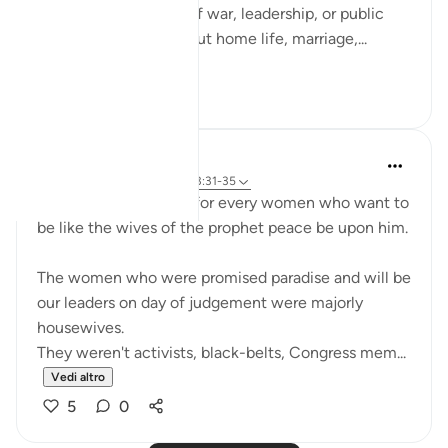
not only in moments of war, leadership, or public
duty, but in verses about home life, marriage,...
Vedi altro
13
3
UmAyoub
4 anni fa
·
Riferimento
ayah 33:31-35
Most beautiful verses for every women who want to
be like the wives of the prophet peace be upon him.
The women who were promised paradise and will be
our leaders on day of judgement were majorly
housewives.
They weren't activists, black-belts, Congress mem...
Vedi altro
5
0