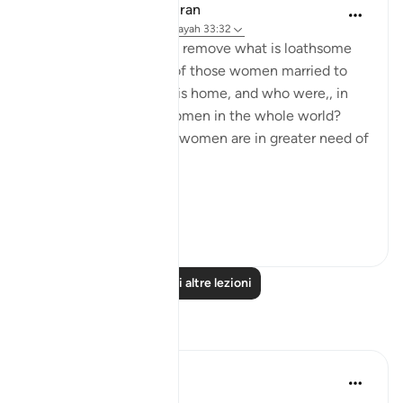
In the Shade of the Quran
31 settimane fa
·
Riferimento
ayah 33:32
What are the means to remove what is loathsome
and ensure the purity of those women married to
the Prophet, living in his home, and who were,, in
any case the purest women in the whole world?
Needless to say, other women are in greater need of
such means.
Ini...
Vedi altro
1
0
Leggi altre lezioni
Riflessi
tareq abed
7 anni fa
·