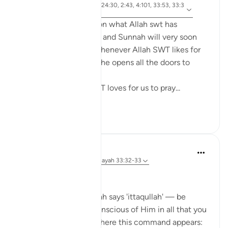
ayah 4:43, 4:102, 24:30, 2:43, 4:101, 33:53, 33:3
Riferimento
2, 17:32, 2:239
Anyone who ponders on what Allah swt has
legislated in the Quran and Sunnah will very soon
come to realize that whenever Allah SWT likes for
something to be done he opens all the doors to
facilitate it to be done.
For example, Allah SWT loves for us to pray...
Vedi altro
22
0
Dr Maryam Fayyaz
44 settimane fa
·
Riferimento
ayah 33:32-33
Bismillah
In Surah Al-Ahzab, Allah says 'ittaqullah' — be
mindful of Allah, be conscious of Him in all that you
do. What’s striking is where this command appears: