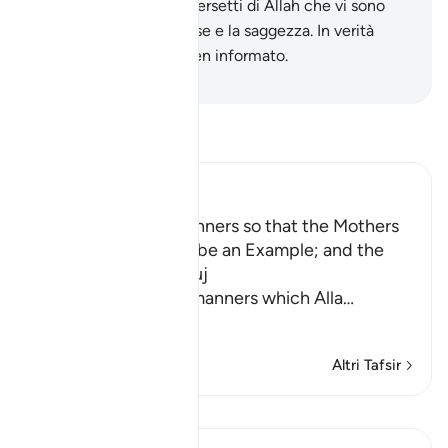
puri .
34
.
E ricordate i versetti di Allah che vi sono
recitati nelle vostre case e la saggezza. In verità
Allah è perspicace e ben informato.
-
Hamza Roberto Piccardo
Leggi il Tafsir
Ibn Kathir (Abridged)
Enjoining certain Manners so that the Mothers
of the Believers may be an Example; and the
Prohibition of Tabarruj
These are the good manners which Alla
…
Per saperne di più
Altri Tafsir
Lezioni