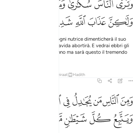
ﱘ
ﱙ
ﱚ
ﱛ
ﱜ
ﱝ
ﱞ
ﱟ
ﱠ
ﱡ
ﱢ
Il Giorno in cui la vedrete ogni nutrice dimenticherà il suo
lattante e ogni femmina gravida abortirà. E vedrai ebbri gli
uomini mentre non lo saranno ma sarà questo il tremendo
castigo di Allah.
Tafsir
Lezioni
Riflessi
Qiraat
Hadith
22:3
ﱣ
ﱤ
ﱥ
ﱦ
ﱧ
ﱨ
ﱩ
ﱪ
من الناس من يجادل في الله بغير علم ويتبع كل شيطان مريد ٣
َمِنَ ٱلنَّاسِ مَن يُجَـٰدِلُ فِى ٱللَّهِ بِغَيْرِ عِلْمٍۢ وَيَتَّبِعُ كُلَّ شَيْطَـٰنٍۢ مَّرِيد
ﱫ
ﱬ
ﱭ
ﱮ
ﱯ