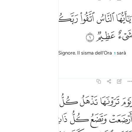
ﱁ
ﱂ
ﱃ
ﱄﱅ
ﱆ
ا ايها الناس اتقوا ربكم ان زلزلة الساعة شيء عظيم ١
ﱇ
ﱈ
َـٰٓأَيُّهَا ٱلنَّاسُ ٱتَّقُوا۟ رَبَّكُمْ ۚ إِنَّ زَلْزَلَةَ ٱلسَّاعَةِ شَىْءٌ عَظِيمٌۭ ١
ﱉ
ﱊ
ﱋ
O uomini, temete il vostro Signore. Il sisma dell’Ora
sarà
1
cosa terribile.
Tafsir
Lezioni
Riflessi
22:2
ﱌ
ﱍ
ﱎ
ﱏ
ﱐ
ﱑ
وم ترونها تذهل كل مرضعة عما ارضعت وتضع كل ذات حمل حملها وترى
َوْمَ تَرَوْنَهَا تَذْهَلُ كُلُّ مُرْضِعَةٍ عَمَّآ أَرْضَعَتْ وَتَضَعُ كُلُّ ذَاتِ حَمْلٍ حَمْلَهَا
ﱒ
ﱓ
ﱔ
ﱕ
ﱖ
ﱗ