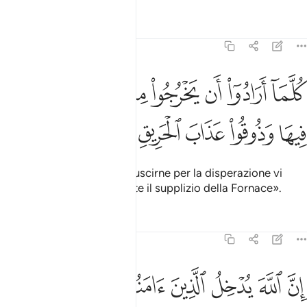
Tafsir
Lezioni
Riflessi
22:22
ﲯ
ﲰ
ﲱ
ﲲ
ﲳ
ﲴ
ﲵ
لما ارادوا ان يخرجوا منها من غم اعيدوا فيها وذوقوا عذاب الحريق ٢٢
ﲶ
ُلَّمَآ أَرَادُوٓا۟ أَن يَخْرُجُوا۟ مِنْهَا مِنْ غَمٍّ أُعِيدُوا۟ فِيهَا وَذُو
ﲷ
ﲸ
ﲹ
ﲺ
ﲻ
e ogni volta che vorranno uscirne per la disperazione vi
saranno ricacciati: «Gustate il supplizio della Fornace».
Tafsir
Lezioni
Riflessi
22:23
ﲼ
ﲽ
ﲾ
ﲿ
ﳀ
ﳁ
ن الله يدخل الذين امنوا وعملوا الصالحات جنات تجري من تحتها الانهار 
ِنَّ ٱللَّهَ يُدْخِلُ ٱلَّذِينَ ءَامَنُوا۟ وَعَمِلُوا۟ ٱلصَّـٰلِحَـٰتِ جَنَّـٰتٍۢ تَجْرِى مِن تَحْ