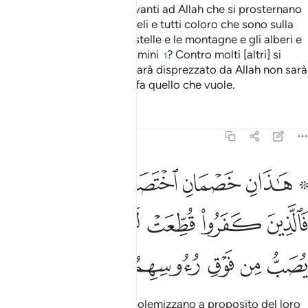
Non vedi dunque che è davanti ad Allah che si prosternano
tutti coloro che sono nei cieli e tutti coloro che sono sulla
terra e il sole e la luna e le stelle e le montagne e gli alberi e
gli animali e molti tra gli uomini
? Contro molti [altri] si
1
realizzerà il castigo. E chi sarà disprezzato da Allah non sarà
onorato da nessuno. Allah fa quello che vuole.
Tafsir
Lezioni
Riflessi
22:19
ﲏ ﲐ
ﲑ
ﲒ
ﲓ
ﲔﲕ
اذان خصمان اختصموا في ربهم فالذين كفروا قطعت لهم ثياب من نار
َـٰذَانِ خَصْمَانِ ٱخْتَصَمُوا۟ فِى رَبِّهِمْ ۖ فَٱلَّذِينَ كَفَرُوا۟ قُطِّعَتْ ل
ﲖ
ﲗ
ﲘ
ﲙ
ﲚ
ﲛ
ﲜ
ﲝ
ﲞ
ﲟ
ﲠ
ﲡ
ﲢ
Ecco due avversari
che polemizzano a proposito del loro
1