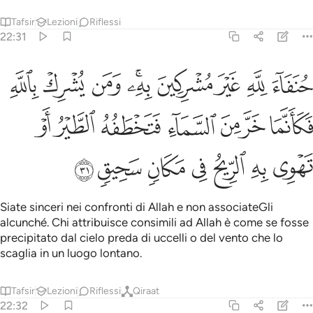
Tafsir
Lezioni
Riflessi
22:31
ﱁ
ﱂ
ﱃ
ﱄ
ﱅﱆ
ﱇ
ﱈ
ﱉ
نفاء لله غير مشركين به ومن يشرك بالله فكانما خر من السماء فتخطفه
ُنَفَآءَ لِلَّهِ غَيْرَ مُشْرِكِينَ بِهِۦ ۚ وَمَن يُشْرِكْ بِٱللَّهِ فَكَأَنَّمَا خَرَّ مِنَ ٱلسَّم
ﱊ
ﱋ
ﱌ
ﱍ
ﱎ
ﱏ
ﱐ
ﱑ
ﱒ
ﱓ
ﱔ
ﱕ
ﱖ
ﱗ
Siate sinceri nei confronti di Allah e non associateGli
alcunché. Chi attribuisce consimili ad Allah è come se fosse
precipitato dal cielo preda di uccelli o del vento che lo
scaglia in un luogo lontano.
Tafsir
Lezioni
Riflessi
Qiraat
22:32