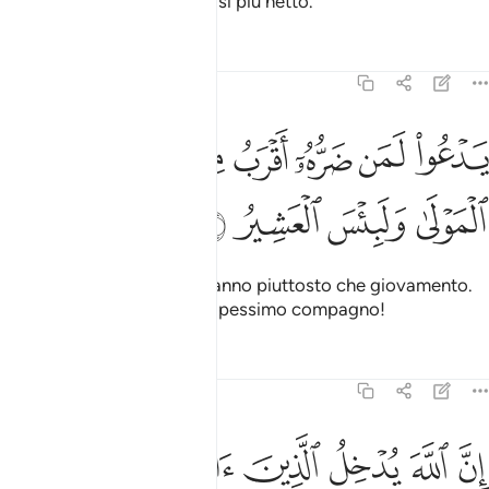
giovamento. Ecco il traviarsi più netto.
Tafsir
Lezioni
Riflessi
22:13
ﲳ
ﲴ
ﲵ
ﲶ
ﲷ
ﲸﲹ
دعو لمن ضره اقرب من نفعه لبيس المولى ولبيس العشير ١٣
ﲺ
َدْعُوا۟ لَمَن ضَرُّهُۥٓ أَقْرَبُ مِن نَّفْعِهِۦ ۚ لَبِئْسَ ٱلْمَوْلَىٰ وَلَبِئْسَ ٱلْعَشِيرُ
ﲻ
ﲼ
ﲽ
ﲾ
Invoca ciò che reca loro danno piuttosto che giovamento.
Che pessimo patrono, che pessimo compagno!
Tafsir
Lezioni
Riflessi
22:14
ﲿ
ﳀ
ﳁ
ﳂ
ﳃ
ﳄ
ن الله يدخل الذين امنوا وعملوا الصالحات جنات تجري من تحتها الانهار ان 
ِنَّ ٱللَّهَ يُدْخِلُ ٱلَّذِينَ ءَامَنُوا۟ وَعَمِلُوا۟ ٱلصَّـٰلِحَـٰتِ جَنَّـٰتٍۢ تَجْرِى مِن تَحْتِهَا ٱلْأَنْهَ