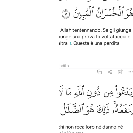
ﲟ
ﲠ
ﲡ
ﲢ
Fra gli uomini c’è chi adora Allah tentennando. Se gli giunge
il bene, si acquieta; se gli giunge una prova fa voltafaccia e
perde in questa vita e nell’altra
. Questa è una perdita
1
evidente.
Tafsir
Lezioni
Riflessi
Hadith
22:12
ﲣ
ﲤ
ﲥ
ﲦ
ﲧ
ﲨ
ﲩ
ﲪ
ﲫ
دعو من دون الله ما لا يضره وما لا ينفعه ذالك هو الضلال البعيد ١٢
َدْعُوا۟ مِن دُونِ ٱللَّهِ مَا لَا يَضُرُّهُۥ وَمَا لَا يَنفَعُهُۥ ۚ ذَٰلِكَ هُوَ ٱلضَّ
ﲬﲭ
ﲮ
ﲯ
ﲰ
ﲱ
ﲲ
Invoca, all’infuori di Allah, chi non reca loro né danno né