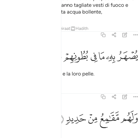
Signore. Ai miscredenti saranno tagliate vesti di fuoco e
sulle loro teste verrà versata acqua bollente,
Tafsir
Lezioni
Riflessi
Qiraat
Hadith
22:20
ﲣ
ﲤ
ﲥ
ﲦ
صهر به ما في بطونهم والجلود ٢٠
ﲧ
ﲨ
ﲩ
ُصْهَرُ بِهِۦ مَا فِى بُطُونِهِمْ وَٱلْجُلُودُ ٢٠
che fonderà le loro viscere e la loro pelle.
Tafsir
Lezioni
Riflessi
22:21
ﲪ
ﲫ
لهم مقامع من حديد ٢١
ﲬ
ﲭ
ﲮ
َلَهُم مَّقَـٰمِعُ مِنْ حَدِيدٍۢ ٢١
Subiranno mazze di ferro,