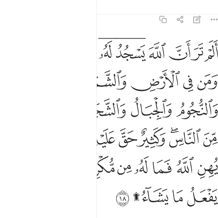
Tafsir
Lezioni
Riflessi
22:18
ﱣ
ﱤ
ﱥ
ﱦ
ﱧﱨ
ﱩﱪ
ﱫ
ﱬ
ﱭ
لم تر ان الله يسجد له من في السماوات ومن في الارض والشمس والقمر والنجوم والجبا
َلَمْ تَرَ أَنَّ ٱللَّهَ يَسْجُدُ لَهُۥ مَن فِى ٱلسَّمَـٰوَٰتِ وَمَن فِى ٱلْأَرْضِ وَٱلشَّمْسُ وَٱلْقَمَرُ وَٱلنُّجُومُ وَٱلْجِبَال
ﱮ
ﱯ
ﱰ
ﱱ
ﱲ
ﱳ
ﱴ
ﱵ
ﱶ
ﱷ
ﱸ
ﱹﱺ
ﱻ
ﱼ
ﱽ
ﱾﱿ
ﲀ
ﲁ
ﲂ
ﲃ
ﲄ
ﲅ
ﲆﲇ
ﲈ
ﲉ
ﲊ
ﲋ
ﲌﲍ
ﲎ