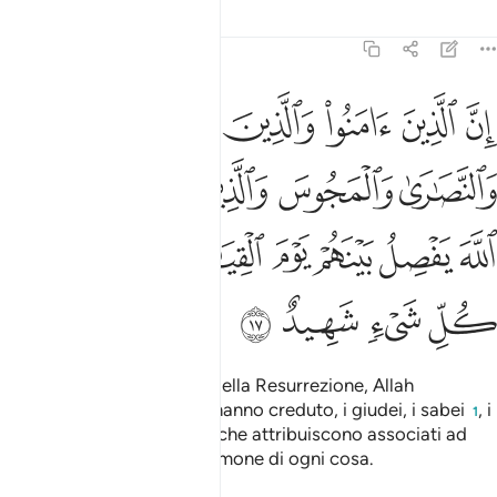
Tafsir
Lezioni
Riflessi
22:17
ﱋ
ﱌ
ﱍ
ﱎ
ﱏ
ﱐ
ن الذين امنوا والذين هادوا والصابيين والنصارى والمجوس والذين اشركو
ِنَّ ٱلَّذِينَ ءَامَنُوا۟ وَٱلَّذِينَ هَادُوا۟ وَٱلصَّـٰبِـِٔينَ وَٱلنَّصَـٰرَىٰ وَٱلْمَجُوسَ وَٱلَّ
ﱑ
ﱒ
ﱓ
ﱔ
ﱕ
ﱖ
ﱗ
ﱘ
ﱙ
ﱚﱛ
ﱜ
ﱝ
ﱞ
ﱟ
ﱠ
ﱡ
ﱢ
E certamente, nel Giorno della Resurrezione, Allah
giudicherà tra coloro che hanno creduto, i giudei, i sabei
, i
1
cristiani, i magi
e coloro che attribuiscono associati ad
2
Allah. In verità Allah è testimone di ogni cosa.