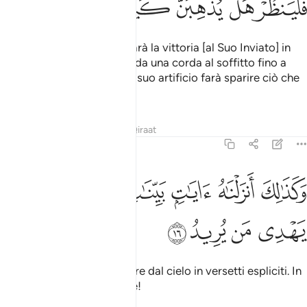
ﳢ
ﳣ
ﳤ
ﳥ
ﳦ
ﳧ
ﳨ
Chi pensa che Allah non darà la vittoria [al Suo Inviato] in
questa vita e nell’Altra, tenda una corda al soffitto fino a
soffocarsi. Vedrà così se il suo artificio farà sparire ciò che
lo fa andare in collera
.
1
Tafsir
Lezioni
Riflessi
Qiraat
22:16
ﱁ
ﱂ
ﱃ
ﱄ
كذالك انزلناه ايات بينات وان الله يهدي من يريد ١٦
ﱅ
ﱆ
َكَذَٰلِكَ أَنزَلْنَـٰهُ ءَايَـٰتٍۭ بَيِّنَـٰتٍۢ وَأَنَّ ٱللَّهَ يَهْدِى مَن يُرِيدُ ١٦
ﱇ
ﱈ
ﱉ
ﱊ
Così lo
facemmo scendere dal cielo in versetti espliciti. In
1
verità Allah guida chi vuole!