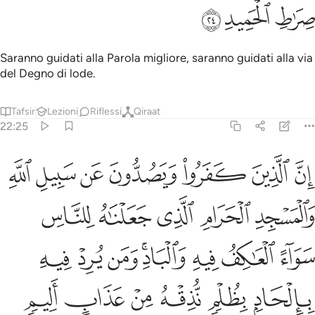
ﱈ
ﱉ
ﱊ
Saranno guidati alla Parola migliore, saranno guidati alla via
del Degno di lode.
Tafsir
Lezioni
Riflessi
Qiraat
22:25
ﱋ
ﱌ
ﱍ
ﱎ
ﱏ
ﱐ
ﱑ
ن الذين كفروا ويصدون عن سبيل الله والمسجد الحرام الذي جعلناه للنا
ِنَّ ٱلَّذِينَ كَفَرُوا۟ وَيَصُدُّونَ عَن سَبِيلِ ٱللَّهِ وَٱلْمَسْجِدِ ٱلْحَرَامِ ٱلَّذِى جَعَلْن
ﱒ
ﱓ
ﱔ
ﱕ
ﱖ
ﱗ
ﱘ
ﱙ
ﱚﱛ
ﱜ
ﱝ
ﱞ
ﱟ
ﱠ
ﱡ
ﱢ
ﱣ
ﱤ