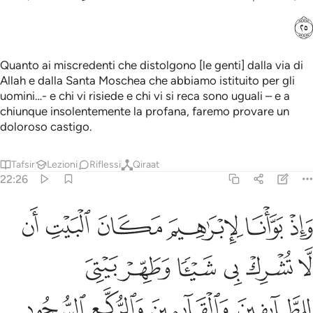
ﱥ
Quanto ai miscredenti che distolgono [le genti] dalla via di
Allah e dalla Santa Moschea che abbiamo istituito per gli
uomini…- e chi vi risiede e chi vi si reca sono uguali – e a
chiunque insolentemente la profana, faremo provare un
doloroso castigo.
Tafsir
Lezioni
Riflessi
Qiraat
22:26
ﱦ
ﱧ
ﱨ
ﱩ
ﱪ
ﱫ
اذ بوانا لابراهيم مكان البيت ان لا تشرك بي شييا وطهر بيتي للطايفين وا
َإِذْ بَوَّأْنَا لِإِبْرَٰهِيمَ مَكَانَ ٱلْبَيْتِ أَن لَّا تُشْرِكْ بِى شَيْـًۭٔا وَطَهِّ
ﱬ
ﱭ
ﱮ
ﱯ
ﱰ
ﱱ
ﱲ
ﱳ
ﱴ
ﱵ