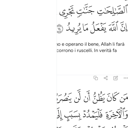
ﳅ
ﳆ
ﳇ
ﳈ
ﳉ
ﳊﳋ
ﳌ
ﳍ
ﳎ
ﳏ
ﳐ
ﳑ
In verità coloro che credono e operano il bene, Allah li farà
entrare nei Giardini dove scorrono i ruscelli. In verità fa
quello che vuole!
Tafsir
Lezioni
Riflessi
22:15
ﳒ
ﳓ
ﳔ
ﳕ
ﳖ
ﳗ
ﳘ
ﳙ
ﳚ
ن كان يظن ان لن ينصره الله في الدنيا والاخرة فليمدد بسبب الى السما
َن كَانَ يَظُنُّ أَن لَّن يَنصُرَهُ ٱللَّهُ فِى ٱلدُّنْيَا وَٱلْـَٔاخِرَةِ فَلْيَمْدُدْ بِسَبَبٍ إِلَى ٱلسَّمَا
ﳛ
ﳜ
ﳝ
ﳞ
ﳟ
ﳠ
ﳡ