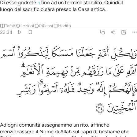
Di esse godrete
fino ad un termine stabilito. Quindi il
1
luogo del sacrificio sarà presso la Casa antica.
Tafsir
Lezioni
Riflessi
Hadith
22:34
ﱯ
ﱰ
ﱱ
ﱲ
ﱳ
ﱴ
لكل امة جعلنا منسكا ليذكروا اسم الله على ما رزقهم من بهيمة الانعام ف
َلِكُلِّ أُمَّةٍۢ جَعَلْنَا مَنسَكًۭا لِّيَذْكُرُوا۟ ٱسْمَ ٱللَّهِ عَلَىٰ مَا رَ
ﱵ
ﱶ
ﱷ
ﱸ
ﱹ
ﱺ
ﱻﱼ
ﱽ
ﱾ
ﱿ
ﲀ
ﲁﲂ
ﲃ
ﲄ
ﲅ
Ad ogni comunità assegnammo un rito, affinché
menzionassero il Nome di Allah sul capo di bestiame che