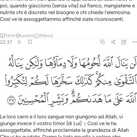
poi, quando giacciono [senza vita] sul fianco, mangiatene e
nutrite chi è discreto nel bisogno e chi chiede l’elemosina.
Così ve le assoggettammo affinché siate riconoscenti.
Tafsir
Lezioni
Riflessi
22:37
ﲵ
ﲶ
ﲷ
ﲸ
ﲹ
ﲺ
ﲻ
ﲼ
ن ينال الله لحومها ولا دماوها ولاكن يناله التقوى منكم كذالك سخرها ل
َن يَنَالَ ٱللَّهَ لُحُومُهَا وَلَا دِمَآؤُهَا وَلَـٰكِن يَنَالُهُ ٱلتَّقْوَىٰ مِنكُمْ 
ﲽ
ﲾﲿ
ﳀ
ﳁ
ﳂ
ﳃ
ﳄ
ﳅ
ﳆ
ﳇﳈ
ﳉ
ﳊ
ﳋ
Le loro carni e il loro sangue non giungono ad Allah, vi
giunge invece il vostro timor [di Lui]
. Così ve le ha
1
assoggettate, affinché proclamiate la grandezza di Allah
Che vi ha guidato. Danne la lieta novella a coloro che