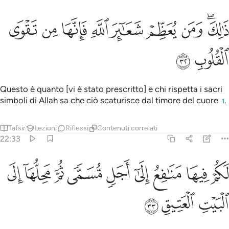
ﱘﱙ
ﱚ
ﱛ
ﱜ
ﱝ
الك ومن يعظم شعاير الله فانها من تقوى القلوب ٣٢
ﱞ
ﱟ
ﱠ
َٰلِكَ وَمَن يُعَظِّمْ شَعَـٰٓئِرَ ٱللَّهِ فَإِنَّهَا مِن تَقْوَى ٱلْقُلُوبِ ٣٢
ﱡ
ﱢ
Questo è quanto [vi è stato prescritto] e chi rispetta i sacri
simboli di Allah sa che ciò scaturisce dal timore del cuore
.
1
Tafsir
Lezioni
Riflessi
Contenuti correlati
22:33
ﱣ
ﱤ
ﱥ
ﱦ
ﱧ
ﱨ
ﱩ
كم فيها منافع الى اجل مسمى ثم محلها الى البيت العتيق ٣٣
ﱪ
ﱫ
َكُمْ فِيهَا مَنَـٰفِعُ إِلَىٰٓ أَجَلٍۢ مُّسَمًّۭى ثُمَّ مَحِلُّهَآ إِلَى ٱلْبَيْتِ
ﱬ
ﱭ
ﱮ