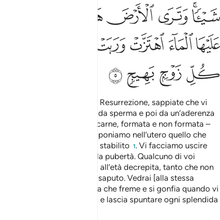
ﲴﲵ
ﲶ
ﲷ
ﲸ
ﲹ
ﲺ
ﲻ
ﲼ
ﲽ
ﲾ
ﲿ
ﳀ
ﳁ
ﳂ
ﳃ
ﳄ
O uomini, se dubitate della Resurrezione, sappiate che vi
creammo da polvere e poi da sperma e poi da un’aderenza
e quindi da un pezzetto di carne, formata e non formata –
così Noi vi spieghiamo – e poniamo nell’utero quello che
vogliamo fino a un termine stabilito
. Vi facciamo uscire
1
lattanti per condurvi poi alla pubertà. Qualcuno di voi
muore e altri portiamo fino all’età decrepita, tanto che non
sanno più nulla, dopo aver saputo. Vedrai [alla stessa
maniera] la terra disseccata che freme e si gonfia quando vi
facciamo scendere l’acqua e lascia spuntare ogni splendida
specie di piante.