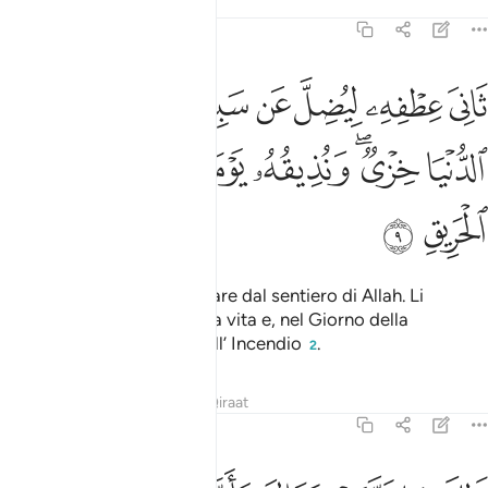
Tafsir
Lezioni
Riflessi
22:9
ﱪ
ﱫ
ﱬ
ﱭ
ﱮ
ﱯﱰ
ﱱ
ﱲ
اني عطفه ليضل عن سبيل الله له في الدنيا خزي ونذيقه يوم القيامة عذ
َانِىَ عِطْفِهِۦ لِيُضِلَّ عَن سَبِيلِ ٱللَّهِ ۖ لَهُۥ فِى ٱلدُّنْيَا خِزْىٌۭ ۖ وَنُذِي
ﱳ
ﱴﱵ
ﱶ
ﱷ
ﱸ
ﱹ
ﱺ
ﱻ
Gireranno il collo
per sviare dal sentiero di Allah. Li
1
attende abominio in questa vita e, nel Giorno della
Resurrezione, il castigo dell’ Incendio
.
2
Tafsir
Lezioni
Riflessi
Qiraat
22:10
الك بما قدمت يداك وان الله ليس بظلام للعبيد ١٠