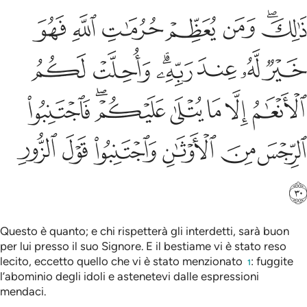
ﲥﲦ
ﲧ
ﲨ
ﲩ
ﲪ
ﲫ
الك ومن يعظم حرمات الله فهو خير له عند ربه واحلت لكم الانعام الا ما
َٰلِكَ وَمَن يُعَظِّمْ حُرُمَـٰتِ ٱللَّهِ فَهُوَ خَيْرٌۭ لَّهُۥ عِندَ رَبِّهِۦ ۗ وَأُ
ﲬ
ﲭ
ﲮ
ﲯﲰ
ﲱ
ﲲ
ﲳ
ﲴ
ﲵ
ﲶ
ﲷﲸ
ﲹ
ﲺ
ﲻ
ﲼ
ﲽ
ﲾ
ﲿ
ﳀ
Questo è quanto; e chi rispetterà gli interdetti, sarà buon
per lui presso il suo Signore. E il bestiame vi è stato reso
lecito, eccetto quello che vi è stato menzionato
: fuggite
1
l’abominio degli idoli e astenetevi dalle espressioni
mendaci.