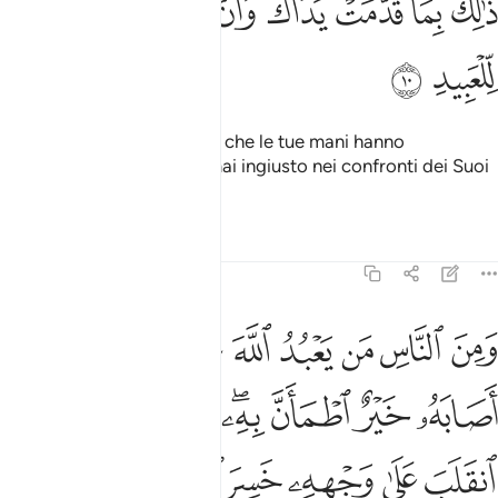
ﱼ
ﱽ
ﱾ
ﱿ
ﲀ
ﲁ
ﲂ
ﲃ
َٰلِكَ بِمَا قَدَّمَتْ يَدَاكَ وَأَنَّ ٱللَّهَ لَيْسَ بِظَلَّـٰمٍۢ لِّلْعَبِيدِ ١٠
ﲄ
ﲅ
«Ecco il compenso per ciò che le tue mani hanno
commesso!» Allah non è mai ingiusto nei confronti dei Suoi
servi.
Tafsir
Lezioni
Riflessi
22:11
ﲆ
ﲇ
ﲈ
ﲉ
ﲊ
ﲋ
ﲌﲍ
ﲎ
من الناس من يعبد الله على حرف فان اصابه خير اطمان به وان اصابته ف
َمِنَ ٱلنَّاسِ مَن يَعْبُدُ ٱللَّهَ عَلَىٰ حَرْفٍۢ ۖ فَإِنْ أَصَابَهُۥ خَيْرٌ ٱطْمَأَنَّ
ﲏ
ﲐ
ﲑ
ﲒﲓ
ﲔ
ﲕ
ﲖ
ﲗ
ﲘ
ﲙ
ﲚ
ﲛ
ﲜﲝ
ﲞ