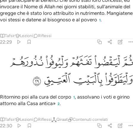
per partecipare ai benefici che sono stati loro concessi; ed
invocare il Nome di Allah nei giorni stabiliti, sull’animale del
gregge che è stato loro attribuito in nutrimento. Mangiatene
voi stessi e datene al bisognoso e al povero
.
1
Tafsir
Lezioni
Riflessi
22:29
ﲜ
ﲝ
ﲞ
ﲟ
م ليقضوا تفثهم وليوفوا نذورهم وليطوفوا بالبيت العتيق ٢٩
ﲠ
ُمَّ لْيَقْضُوا۟ تَفَثَهُمْ وَلْيُوفُوا۟ نُذُورَهُمْ وَلْيَطَّوَّفُوا۟ بِٱلْبَيْتِ 
ﲡ
ﲢ
ﲣ
ﲤ
Ritornino poi alla cura del corpo
, assolvano i voti e girino
1
attorno alla Casa antica»
.
2
Tafsir
Lezioni
Riflessi
Qiraat
Contenuti correlati
22:30