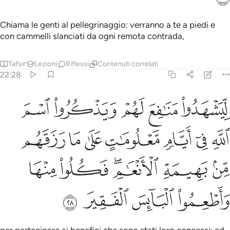
Chiama le genti al pellegrinaggio: verranno a te a piedi e
con cammelli slanciati da ogni remota contrada,
Tafsir
Lezioni
Riflessi
Contenuti correlati
22:28
ﲆ
ﲇ
ﲈ
ﲉ
ﲊ
يشهدوا منافع لهم ويذكروا اسم الله في ايام معلومات على ما رزقهم من ب
ِّيَشْهَدُوا۟ مَنَـٰفِعَ لَهُمْ وَيَذْكُرُوا۟ ٱسْمَ ٱللَّهِ فِىٓ أَيَّامٍۢ مَّعْل
ﲋ
ﲌ
ﲍ
ﲎ
ﲏ
ﲐ
ﲑ
ﲒ
ﲓ
ﲔﲕ
ﲖ
ﲗ
ﲘ
ﲙ
ﲚ
ﲛ