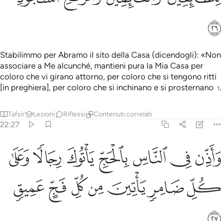
ﱶ
Stabilimmo per Abramo il sito della Casa (dicendogli): «Non
associare a Me alcunché, mantieni pura la Mia Casa per
coloro che vi girano attorno, per coloro che si tengono ritti
[in preghiera], per coloro che si inchinano e si prosternano
.
1
Tafsir
Lezioni
Riflessi
Contenuti correlati
22:27
ﱷ
ﱸ
ﱹ
ﱺ
ﱻ
ﱼ
ﱽ
اذن في الناس بالحج ياتوك رجالا وعلى كل ضامر ياتين من كل فج عميق 
َأَذِّن فِى ٱلنَّاسِ بِٱلْحَجِّ يَأْتُوكَ رِجَالًۭا وَعَلَىٰ كُلِّ ضَامِرٍۢ يَأْتِينَ مِن كُلّ
ﱾ
ﱿ
ﲀ
ﲁ
ﲂ
ﲃ
ﲄ
ﲅ