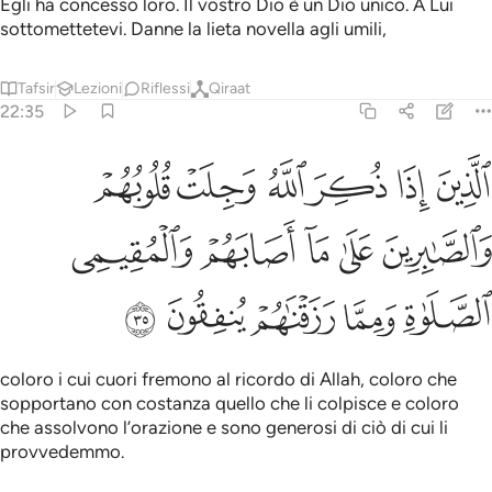
Egli ha concesso loro. Il vostro Dio è un Dio unico. A Lui
sottomettetevi. Danne la lieta novella agli umili,
Tafsir
Lezioni
Riflessi
Qiraat
22:35
ﲆ
ﲇ
ﲈ
ﲉ
ﲊ
ﲋ
لذين اذا ذكر الله وجلت قلوبهم والصابرين على ما اصابهم والمقيمي الصل
لَّذِينَ إِذَا ذُكِرَ ٱللَّهُ وَجِلَتْ قُلُوبُهُمْ وَٱلصَّـٰبِرِينَ عَلَىٰ مَآ أَصَابَهُمْ وَٱلْمُقِيمِى ٱ
ﲌ
ﲍ
ﲎ
ﲏ
ﲐ
ﲑ
ﲒ
ﲓ
ﲔ
ﲕ
coloro i cui cuori fremono al ricordo di Allah, coloro che
sopportano con costanza quello che li colpisce e coloro
che assolvono l’orazione e sono generosi di ciò di cui li
provvedemmo.