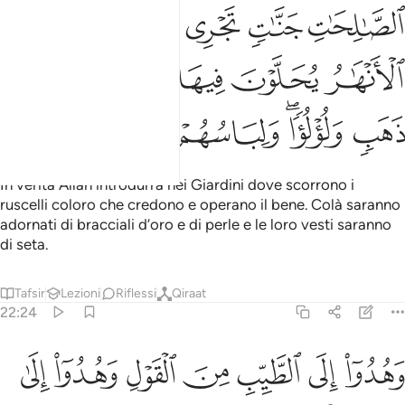
ﳂ
ﳃ
ﳄ
ﳅ
ﳆ
ﳇ
ﳈ
ﳉ
ﳊ
ﳋ
ﳌ
ﳍ
ﳎﳏ
ﳐ
ﳑ
ﳒ
ﳓ
In verità Allah introdurrà nei Giardini dove scorrono i
ruscelli coloro che credono e operano il bene. Colà saranno
adornati di bracciali d’oro e di perle e le loro vesti saranno
di seta.
Tafsir
Lezioni
Riflessi
Qiraat
22:24
ﱁ
ﱂ
ﱃ
ﱄ
ﱅ
هدوا الى الطيب من القول وهدوا الى صراط الحميد ٢٤
ﱆ
ﱇ
َهُدُوٓا۟ إِلَى ٱلطَّيِّبِ مِنَ ٱلْقَوْلِ وَهُدُوٓا۟ إِلَىٰ صِرَٰطِ ٱلْحَمِيدِ ٢٤