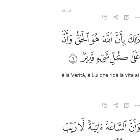
Tafsir
Lezioni
Riflessi
Qiraat
22:6
ﱁ
ﱂ
ﱃ
ﱄ
ﱅ
ﱆ
ﱇ
ﱈ
الك بان الله هو الحق وانه يحيي الموتى وانه على كل شيء قدير ٦
ﱉ
َٰلِكَ بِأَنَّ ٱللَّهَ هُوَ ٱلْحَقُّ وَأَنَّهُۥ يُحْىِ ٱلْمَوْتَىٰ وَأَنَّهُۥ عَلَىٰ كُلِّ شَىْءٍۢ قَد
ﱊ
ﱋ
ﱌ
ﱍ
ﱎ
Così avviene perché Allah è la Verità, è Lui che ridà la vita ai
morti. Egli è onnipotente.
Tafsir
Lezioni
Riflessi
22:7
ﱏ
ﱐ
ﱑ
ﱒ
ﱓ
ﱔ
ﱕ
ان الساعة اتية لا ريب فيها وان الله يبعث من في القبور ٧
ﱖ
ﱗ
َأَنَّ ٱلسَّاعَةَ ءَاتِيَةٌۭ لَّا رَيْبَ فِيهَا وَأَنَّ ٱللَّهَ يَبْعَثُ مَن فِى ٱل