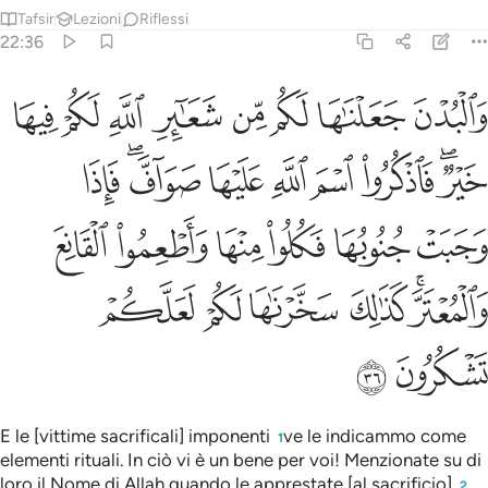
Tafsir
Lezioni
Riflessi
22:36
ﲖ
ﲗ
ﲘ
ﲙ
ﲚ
ﲛ
ﲜ
ﲝ
البدن جعلناها لكم من شعاير الله لكم فيها خير فاذكروا اسم الله عليه
َٱلْبُدْنَ جَعَلْنَـٰهَا لَكُم مِّن شَعَـٰٓئِرِ ٱللَّهِ لَكُمْ فِيهَا خَيْرٌۭ ۖ فَٱذْكُرُوا۟ ٱسْمَ ٱللَّهِ عَلَيْهَا
ﲞﲟ
ﲠ
ﲡ
ﲢ
ﲣ
ﲤﲥ
ﲦ
ﲧ
ﲨ
ﲩ
ﲪ
ﲫ
ﲬ
ﲭﲮ
ﲯ
ﲰ
ﲱ
ﲲ
ﲳ
ﲴ
E le [vittime sacrificali] imponenti
ve le indicammo come
1
elementi rituali. In ciò vi è un bene per voi! Menzionate su di
loro il Nome di Allah quando le apprestate [al sacrificio]
,
2