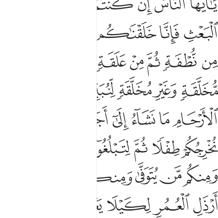
ﱼ
ﱽ
ﱾ
ﱿ
ﲀ
ﲁ
ﲂ
َـٰٓأَيُّهَا ٱلنَّاسُ إِن كُنتُمْ فِى رَيْبٍۢ مِّنَ ٱلْبَعْثِ فَإِنَّا خَلَقْنَـٰكُم مِّن تُرَابٍۢ
ﲃ
ﲄ
ﲅ
ﲆ
ﲇ
ﲈ
ﲉ
ﲊ
ﲋ
ﲌ
ﲍ
ﲎ
ﲏ
ﲐ
ﲑ
ﲒ
ﲓ
ﲔ
ﲕﲖ
ﲗ
ﲘ
ﲙ
ﲚ
ﲛ
ﲜ
ﲝ
ﲞ
ﲟ
ﲠ
ﲡ
ﲢ
ﲣ
ﲤﲥ
ﲦ
ﲧ
ﲨ
ﲩ
ﲪ
ﲫ
ﲬ
ﲭ
ﲮ
ﲯ
ﲰ
ﲱ
ﲲ
ﲳ