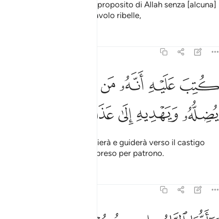
C’è gente che polemizza a proposito di Allah senza [alcuna]
scienza e seguono ogni diavolo ribelle,
Tafsir
Lezioni
Riflessi
22:4
ﱰ
ﱱ
ﱲ
ﱳ
ﱴ
تب عليه انه من تولاه فانه يضله ويهديه الى عذاب السعير ٤
ﱵ
ُتِبَ عَلَيْهِ أَنَّهُۥ مَن تَوَلَّاهُ فَأَنَّهُۥ يُضِلُّهُۥ وَيَهْدِيهِ إِلَىٰ عَذَابِ ٱلس
ﱶ
ﱷ
ﱸ
ﱹ
ﱺ
ﱻ
del quale è scritto che travierà e guiderà verso il castigo
della Fiamma
chi lo avrà preso per patrono.
1
Tafsir
Lezioni
Riflessi
22:5
ا ايها الناس ان كنتم في ريب من البعث فانا خلقناكم من تراب ثم من 