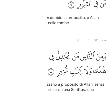
ﱘ
ﱙ
ﱚ
ﱛ
Già l’Ora si avvicina, nessun dubbio in proposito, e Allah
resusciterà quelli che sono nelle tombe.
Tafsir
Lezioni
Riflessi
22:8
ﱜ
ﱝ
ﱞ
ﱟ
ﱠ
ﱡ
ﱢ
ﱣ
من الناس من يجادل في الله بغير علم ولا هدى ولا كتاب منير ٨
ﱤ
َمِنَ ٱلنَّاسِ مَن يُجَـٰدِلُ فِى ٱللَّهِ بِغَيْرِ عِلْمٍۢ وَلَا هُدًۭى وَلَا كِتَـٰبٍۢ مُّ
ﱥ
ﱦ
ﱧ
ﱨ
ﱩ
Ci sono uomini che polemizzano a proposito di Allah, senza
conoscenza, senza direzione, senza una Scrittura che li
illumini.