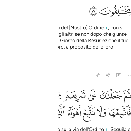
ﲅ
ﲆ
Demmo loro prove evidenti del [Nostro] Ordine
; non si
1
divisero, astiosi gli uni con gli altri se non dopo che giunse
loro la scienza. In verità nel Giorno della Resurrezione il tuo
Signore giudicherà tra di loro, a proposito delle loro
divergenze.
Tafsir
Lezioni
Riflessi
45:18
ﲇ
ﲈ
ﲉ
ﲊ
ﲋ
ﲌ
م جعلناك على شريعة من الامر فاتبعها ولا تتبع اهواء الذين لا يعلمون ١٨
ُمَّ جَعَلْنَـٰكَ عَلَىٰ شَرِيعَةٍۢ مِّنَ ٱلْأَمْرِ فَٱتَّبِعْهَا وَلَا تَتَّبِعْ أَهْوَآءَ ٱلَّذِينَ لَا يَعْلَمُ
ﲍ
ﲎ
ﲏ
ﲐ
ﲑ
ﲒ
ﲓ
ﲔ
In seguito ti abbiamo posto sulla via dell’Ordine
. Seguila e
1