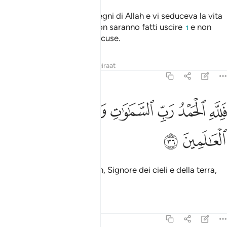
Ciò perché schernivate i segni di Allah e vi seduceva la vita
terrena». In quel Giorno, non saranno fatti uscire
e non
1
saranno accettate le loro scuse.
Tafsir
Lezioni
Riflessi
Qiraat
45:36
ﱮ
ﱯ
ﱰ
ﱱ
ﱲ
لله الحمد رب السماوات ورب الارض رب العالمين ٣٦
ﱳ
ﱴ
َلِلَّهِ ٱلْحَمْدُ رَبِّ ٱلسَّمَـٰوَٰتِ وَرَبِّ ٱلْأَرْضِ رَبِّ ٱلْعَـٰلَمِينَ ٣٦
ﱵ
ﱶ
La lode appartiene ad Allah, Signore dei cieli e della terra,
Signore dei mondi.
Tafsir
Lezioni
Riflessi
45:37