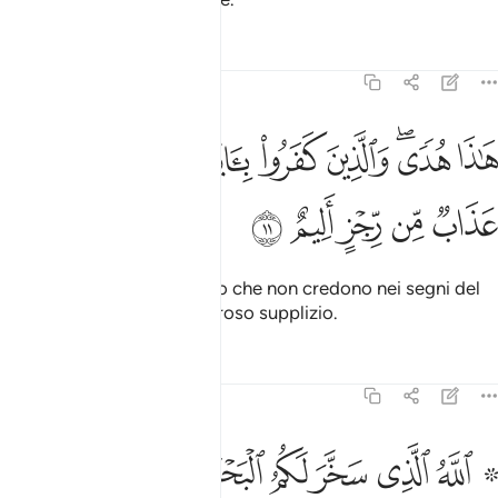
Tafsir
Lezioni
Riflessi
45:11
ﲶ
ﲷﲸ
ﲹ
ﲺ
ﲻ
ﲼ
اذا هدى والذين كفروا بايات ربهم لهم عذاب من رجز اليم ١١
ﲽ
َـٰذَا هُدًۭى ۖ وَٱلَّذِينَ كَفَرُوا۟ بِـَٔايَـٰتِ رَبِّهِمْ لَهُمْ عَذَابٌۭ مِّن رِّجْزٍ أَلِيمٌ ١١
ﲾ
ﲿ
ﳀ
ﳁ
ﳂ
Questa è la guida
. Coloro che non credono nei segni del
1
loro Signore avranno doloroso supplizio.
Tafsir
Lezioni
Riflessi
45:12
ﳃ ﳄ
ﳅ
ﳆ
ﳇ
ﳈ
ﳉ
ﳊ
ﳋ
لله الذي سخر لكم البحر لتجري الفلك فيه بامره ولتبتغوا من فضله ول
للَّهُ ٱلَّذِى سَخَّرَ لَكُمُ ٱلْبَحْرَ لِتَجْرِىَ ٱلْفُلْكُ فِيهِ بِأَمْرِهِۦ وَلِتَبْتَغُوا۟ مِن فَضْلِهِۦ 