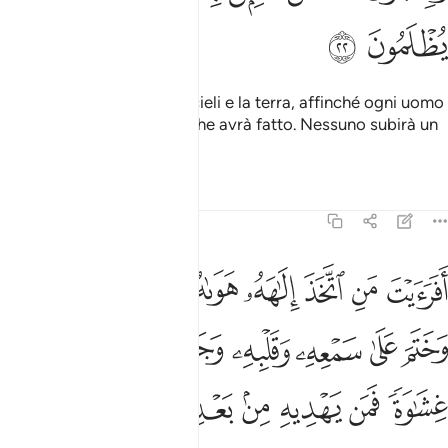
ﳎ
ﳏ
Allah creò in tutta verità i cieli e la terra, affinché ogni uomo
sia compensato per quel che avrà fatto. Nessuno subirà un
torto.
Tafsir
Lezioni
Riflessi
45:23
ﱁ
ﱂ
ﱃ
ﱄ
ﱅ
ﱆ
ﱇ
ﱈ
ﱉ
فرايت من اتخذ الاهه هواه واضله الله على علم وختم على سمعه وقلبه 
َفَرَءَيْتَ مَنِ ٱتَّخَذَ إِلَـٰهَهُۥ هَوَىٰهُ وَأَضَلَّهُ ٱللَّهُ عَلَىٰ عِلْمٍۢ وَخَتَمَ عَلَىٰ سَمْعِهِۦ وَقَلْ
ﱊ
ﱋ
ﱌ
ﱍ
ﱎ
ﱏ
ﱐ
ﱑ
ﱒ
ﱓ
ﱔ
ﱕ
ﱖﱗ
ﱘ
ﱙ