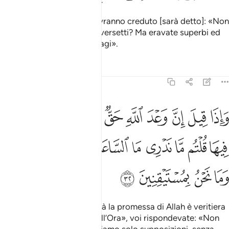
A coloro che invece non avranno creduto [sarà detto]: «Non
vi sono stati recitati i Miei versetti? Ma eravate superbi ed
eravate un popolo di malvagi».
Tafsir
Lezioni
Riflessi
45:32
ﳜ
ﳝ
ﳞ
ﳟ
ﳠ
ﳡ
ﳢ
ﳣ
ﳤ
اذا قيل ان وعد الله حق والساعة لا ريب فيها قلتم ما ندري ما الساعة ا
َإِذَا قِيلَ إِنَّ وَعْدَ ٱللَّهِ حَقٌّۭ وَٱلسَّاعَةُ لَا رَيْبَ فِيهَا قُلْتُم مَّا نَدْرِى مَا ٱلسّ
ﳥ
ﳦ
ﳧ
ﳨ
ﳩ
ﳪ
ﳫ
ﳬ
ﳭ
ﳮ
ﳯ
ﳰ
ﳱ
ﳲ
Quando si diceva: «In verità la promessa di Allah è veritiera
e non c’è dubbio alcuno sull’Ora», voi rispondevate: «Non