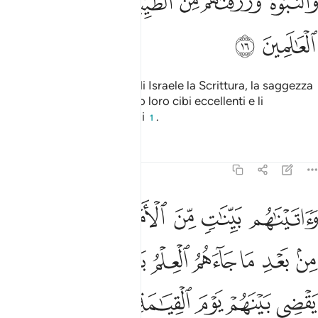
ﱤ
ﱥ
ﱦ
ﱧ
ﱨ
ﱩ
ﱪ
ﱫ
Già abbiamo dato ai Figli di Israele la Scrittura, la saggezza
e la profezia. Concedemmo loro cibi eccellenti e li
preferimmo agli altri popoli
.
1
Tafsir
Lezioni
Riflessi
45:17
ﱬ
ﱭ
ﱮ
ﱯﱰ
ﱱ
ﱲ
ﱳ
اتيناهم بينات من الامر فما اختلفوا الا من بعد ما جاءهم العلم بغيا بينهم
َءَاتَيْنَـٰهُم بَيِّنَـٰتٍۢ مِّنَ ٱلْأَمْرِ ۖ فَمَا ٱخْتَلَفُوٓا۟ إِلَّا مِنۢ بَعْدِ مَا جَآءَهُمُ ٱلْعِل
ﱴ
ﱵ
ﱶ
ﱷ
ﱸ
ﱹ
ﱺﱻ
ﱼ
ﱽ
ﱾ
ﱿ
ﲀ
ﲁ
ﲂ
ﲃ
ﲄ