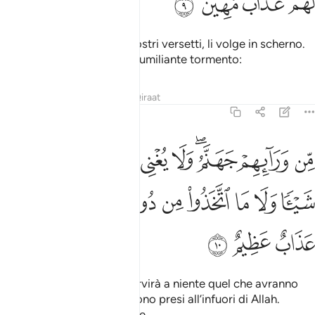
ﲜ
ﲝ
ﲞ
ﲟ
Se impara qualcuno dei Nostri versetti, li volge in scherno.
Ecco coloro che avranno l’umiliante tormento:
Tafsir
Lezioni
Riflessi
Qiraat
45:10
ﲠ
ﲡ
ﲢﲣ
ﲤ
ﲥ
ﲦ
ﲧ
ﲨ
ن ورايهم جهنم ولا يغني عنهم ما كسبوا شييا ولا ما اتخذوا من دون الله
ِّن وَرَآئِهِمْ جَهَنَّمُ ۖ وَلَا يُغْنِى عَنْهُم مَّا كَسَبُوا۟ شَيْـًۭٔا وَلَا مَا ٱتَّخَذُوا۟ مِن دُونِ ٱللَّه
ﲩ
ﲪ
ﲫ
ﲬ
ﲭ
ﲮ
ﲯ
ﲰﲱ
ﲲ
ﲳ
ﲴ
ﲵ
li attende l’Inferno. Non servirà a niente quel che avranno
fatto, né gli alleati che si sono presi all’infuori di Allah.
Avranno un castigo terribile.