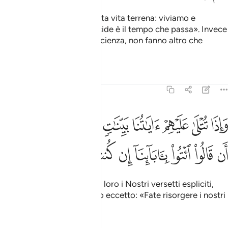
Dicono: «Non c’è che questa vita terrena: viviamo e
moriamo; quello che ci uccide è il tempo che passa». Invece
non possiedono nessuna scienza, non fanno altro che
illazioni.
Tafsir
Lezioni
Riflessi
45:25
ﱳ
ﱴ
ﱵ
ﱶ
ﱷ
ﱸ
ﱹ
ﱺ
ﱻ
اذا تتلى عليهم اياتنا بينات ما كان حجتهم الا ان قالوا ايتوا باباينا ان كنتم 
َإِذَا تُتْلَىٰ عَلَيْهِمْ ءَايَـٰتُنَا بَيِّنَـٰتٍۢ مَّا كَانَ حُجَّتَهُمْ إِلَّآ أَن قَالُوا۟ ٱئْتُوا۟ بِـَٔابَآئ
ﱼ
ﱽ
ﱾ
ﱿ
ﲀ
ﲁ
ﲂ
ﲃ
Quando vengono recitati a loro i Nostri versetti espliciti,
non hanno altro argomento eccetto: «Fate risorgere i nostri
avi, se siete sinceri».