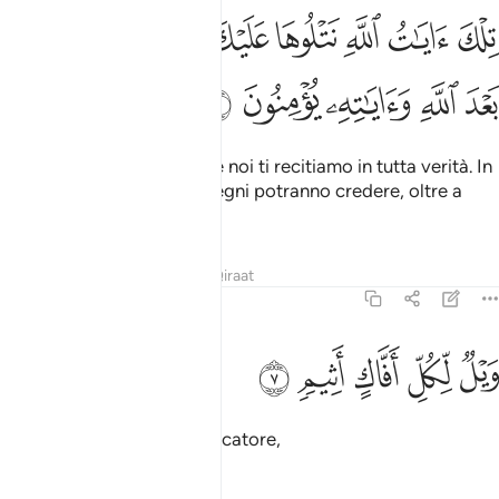
ﱰ
ﱱ
ﱲ
ﱳ
ﱴ
ﱵﱶ
ﱷ
لك ايات الله نتلوها عليك بالحق فباي حديث بعد الله واياته يومنون ٦
ﱸ
ِلْكَ ءَايَـٰتُ ٱللَّهِ نَتْلُوهَا عَلَيْكَ بِٱلْحَقِّ ۖ فَبِأَىِّ حَدِيثٍۭ بَعْدَ ٱللَّهِ وَءَايَـٰتِهِۦ يُؤْمِنُونَ ٦
ﱹ
ﱺ
ﱻ
ﱼ
ﱽ
Ecco i versetti di Allah, che noi ti recitiamo in tutta verità. In
quale discorso e in quali segni potranno credere, oltre a
[quelli] di Allah?
Tafsir
Lezioni
Riflessi
Qiraat
45:7
ﱾ
ﱿ
يل لكل افاك اثيم ٧
ﲀ
ﲁ
ﲂ
َيْلٌۭ لِّكُلِّ أَفَّاكٍ أَثِيمٍۢ ٧
Guai ad ogni bugiardo peccatore,