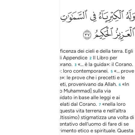
ﱷ
ﱸ
ﱹ
ﱺ
له الكبرياء في السماوات والارض وهو العزيز الحكيم ٣٧
ﱻﱼ
ﱽ
َلَهُ ٱلْكِبْرِيَآءُ فِى ٱلسَّمَـٰوَٰتِ وَٱلْأَرْضِ ۖ وَهُوَ ٱلْعَزِيزُ ٱلْحَكِيمُ ٣٧
ﱾ
ﱿ
ﲀ
[Appartiene] a Lui la magnificenza dei cieli e della terra. Egli
è l’Eccelso, il Saggio.
Vedi Appendice
Il Libro per
1
2
antonomasia, il Sublime Corano.
«… è la guida»: il Corano.
3
Vedi II,
«agli altri popoli»: loro contemporanei.
«… prove
4
5
evidenti del Nostro] Ordine»: le prove che i precetti e le
leggi rivelate tramite i profeti, provenivano da Allah.
«In
6
seguito ti abbiamo posto [o Muhammad] sulla via
dell’Ordine»: ti abbiamo guidato in base alle leggi e ai
precetti che ti venivano rivelati dal Corano.
«nella loro
7
vita e nella loro morte»: in questa vita terrena e nell’altra
vita.
Allah (gloria a Lui l’Altissimo) stigmatizza una volta di
8
più il disperato, squallido tentativo dell’uomo di fare di se
stesso l’unico punto di riferimento etico e spirituale. Questa