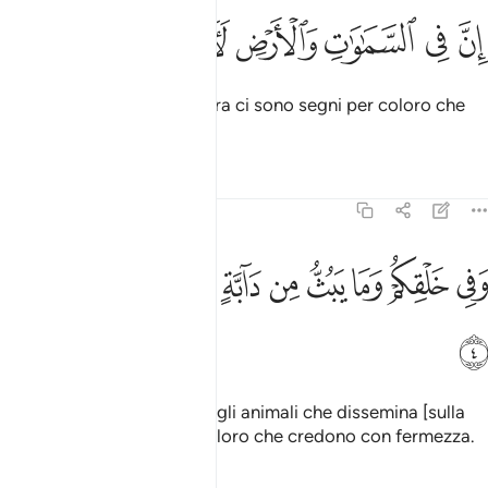
ﱊ
ﱋ
ﱌ
ﱍ
ن في السماوات والارض لايات للمومنين ٣
ﱎ
ﱏ
ﱐ
ِنَّ فِى ٱلسَّمَـٰوَٰتِ وَٱلْأَرْضِ لَـَٔايَـٰتٍۢ لِّلْمُؤْمِنِينَ ٣
In verità nei cieli e sulla terra ci sono segni per coloro che
credono,
Tafsir
Lezioni
Riflessi
45:4
ﱑ
ﱒ
ﱓ
ﱔ
ﱕ
ﱖ
في خلقكم وما يبث من دابة ايات لقوم يوقنون ٤
ﱗ
ﱘ
ﱙ
َفِى خَلْقِكُمْ وَمَا يَبُثُّ مِن دَآبَّةٍ ءَايَـٰتٌۭ لِّقَوْمٍۢ يُوقِنُونَ ٤
ﱚ
nella vostra creazione e negli animali che dissemina [sulla
terra], ci sono segni per coloro che credono con fermezza.