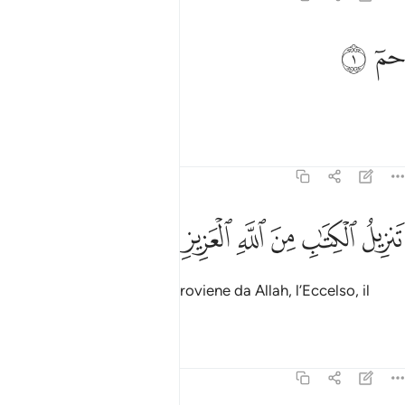
م ١
ﱁ
ﱂ
مٓ ١
Hà’, Mìm
.
1
Tafsir
Lezioni
Riflessi
45:2
ﱃ
ﱄ
ﱅ
ﱆ
نزيل الكتاب من الله العزيز الحكيم ٢
ﱇ
ﱈ
ﱉ
َنزِيلُ ٱلْكِتَـٰبِ مِنَ ٱللَّهِ ٱلْعَزِيزِ ٱلْحَكِيمِ ٢
La rivelazione del Libro
proviene da Allah, l’Eccelso, il
1
Saggio.
Tafsir
Lezioni
Riflessi
45:3