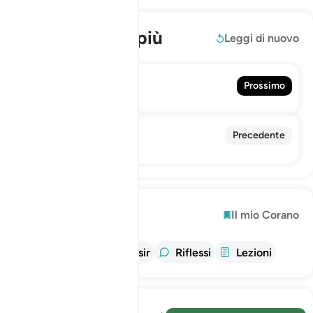
Per saperne di più
Leggi di nuovo
46. Al-Ahqaf
Prossimo
Al-Ahqрf
44. Ad-Dukhan
Precedente
Il Fumo
Esplorare
Il mio Corano
informazioni
Tafsir
Riflessi
Lezioni