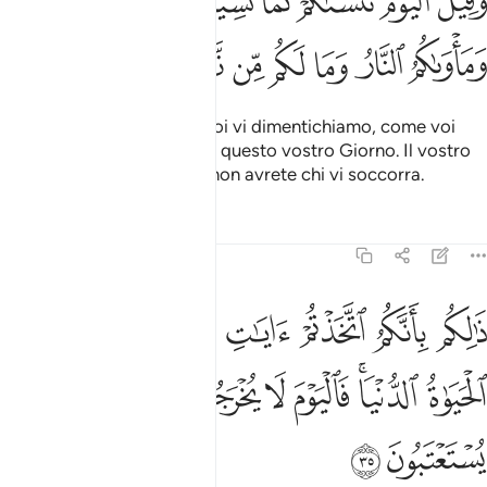
ﱍ
ﱎ
ﱏ
ﱐ
ﱑ
ﱒ
ﱓ
ﱔ
َقِيلَ ٱلْيَوْمَ نَنسَىٰكُمْ كَمَا نَسِيتُمْ لِقَآءَ يَوْمِكُمْ هَـٰذَا وَمَأْوَىٰكُمُ ٱلنَّارُ وَمَا لَكُم 
ﱕ
ﱖ
ﱗ
ﱘ
ﱙ
ﱚ
ﱛ
E sarà detto loro: «Oggi Noi vi dimentichiamo, come voi
dimenticavate l’incontro di questo vostro Giorno. Il vostro
soggiorno sarà il Fuoco e non avrete chi vi soccorra.
Tafsir
Lezioni
Riflessi
45:35
ﱜ
ﱝ
ﱞ
ﱟ
ﱠ
ﱡ
ﱢ
الكم بانكم اتخذتم ايات الله هزوا وغرتكم الحياة الدنيا فاليوم لا يخرجون 
َٰلِكُم بِأَنَّكُمُ ٱتَّخَذْتُمْ ءَايَـٰتِ ٱللَّهِ هُزُوًۭا وَغَرَّتْكُمُ ٱلْحَيَوٰةُ ٱلدُّنْيَا ۚ فَٱلْيَوْمَ لَا ي
ﱣ
ﱤﱥ
ﱦ
ﱧ
ﱨ
ﱩ
ﱪ
ﱫ
ﱬ
ﱭ