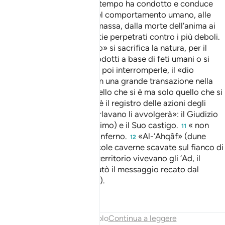
tendenza presente in ogni tempo ha condotto e conduce
alle forme più esecrabili del comportamento umano, alle
perversioni personali e di massa, dalla morte dell’anima ai
genocidi per fame o malattie perpetrati contro i più deboli.
In nome del «dio progresso» si sacrifica la natura, per il
«dio bellezza» si usano prodotti a base di feti umani o si
producono gravidanze per poi interromperle, il «dio
denaro» trasforma la vita in una grande transazione nella
quale non è importante quello che si è ma solo quello che si
possiede.
«al suo libro»: è il registro delle azioni degli
9
uomini.
« ciò di cui si burlavano li avvolgerà»: il Giudizio
10
di Allah (gloria a Lui l’Altissimo) e il Suo castigo.
« non
11
saranno fatti uscire »: dall’Inferno.
«Al-’Ahqâf» (dune
12
tortuose, colli, oppure piccole caverne scavate sul fianco di
una montagna). In questo territorio vivevano gli ‘Ad, il
popolo che ricevette e rifiutò il messaggio recato dal
profeta Hûd (pace su di lui).
Tafsir
Lezioni
Riflessi
Fine del capitolo
Continua a leggere