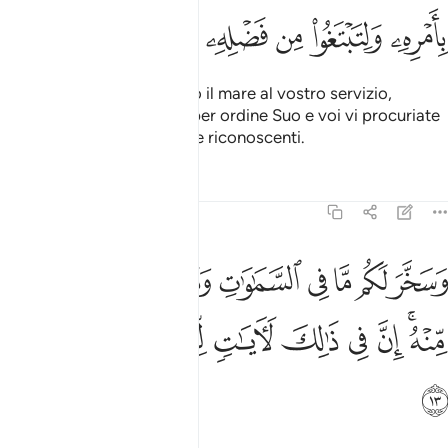
ﳌ
ﳍ
ﳎ
ﳏ
ﳐ
ﳑ
ﳒ
Allah è Colui Che ha messo il mare al vostro servizio,
affinché vi scivoli la nave per ordine Suo e voi vi procuriate
la Sua grazia, affinché siate riconoscenti.
Tafsir
Lezioni
Riflessi
45:13
ﳓ
ﳔ
ﳕ
ﳖ
ﳗ
ﳘ
ﳙ
ﳚ
ﳛ
سخر لكم ما في السماوات وما في الارض جميعا منه ان في ذالك لايات 
َسَخَّرَ لَكُم مَّا فِى ٱلسَّمَـٰوَٰتِ وَمَا فِى ٱلْأَرْضِ جَمِيعًۭا مِّنْهُ ۚ إِنَّ فِى ذَٰلِكَ ل
ﳜﳝ
ﳞ
ﳟ
ﳠ
ﳡ
ﳢ
ﳣ
ﳤ