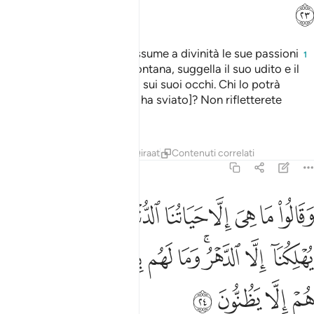
ﱚ
Non hai visto quello che assume a divinità le sue passioni
1
? Allah scientemente lo allontana, suggella il suo udito e il
suo cuore e stende un velo sui suoi occhi. Chi lo potrà
dirigere dopo che Allah [lo ha sviato]? Non rifletterete
dunque?
Tafsir
Lezioni
Riflessi
Qiraat
Contenuti correlati
45:24
ﱛ
ﱜ
ﱝ
ﱞ
ﱟ
ﱠ
ﱡ
ﱢ
ﱣ
قالوا ما هي الا حياتنا الدنيا نموت ونحيا وما يهلكنا الا الدهر وما لهم بذا
َقَالُوا۟ مَا هِىَ إِلَّا حَيَاتُنَا ٱلدُّنْيَا نَمُوتُ وَنَحْيَا وَمَا يُهْلِكُنَآ إِلَّا ٱلدَّهْرُ ۚ وَمَا لَهُم بِذَٰل
ﱤ
ﱥ
ﱦﱧ
ﱨ
ﱩ
ﱪ
ﱫ
ﱬﱭ
ﱮ
ﱯ
ﱰ
ﱱ
ﱲ