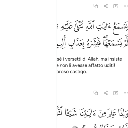
Tafsir
Lezioni
Riflessi
45:8
ﲃ
ﲄ
ﲅ
ﲆ
ﲇ
ﲈ
ﲉ
ﲊ
ﲋ
سمع ايات الله تتلى عليه ثم يصر مستكبرا كان لم يسمعها فبشره بعذاب 
َسْمَعُ ءَايَـٰتِ ٱللَّهِ تُتْلَىٰ عَلَيْهِ ثُمَّ يُصِرُّ مُسْتَكْبِرًۭا كَأَن لَّمْ يَسْمَعْهَا ۖ فَبَشّ
ﲌ
ﲍﲎ
ﲏ
ﲐ
ﲑ
ﲒ
che ode recitare davanti a sé i versetti di Allah, ma insiste
nella sua superbia, come se non li avesse affatto uditi!
Annunciagli dunque un doloroso castigo.
Tafsir
Lezioni
Riflessi
45:9
ﲓ
ﲔ
ﲕ
ﲖ
ﲗ
ﲘ
ﲙﲚ
اذا علم من اياتنا شييا اتخذها هزوا اولايك لهم عذاب مهين ٩
ﲛ
َإِذَا عَلِمَ مِنْ ءَايَـٰتِنَا شَيْـًٔا ٱتَّخَذَهَا هُزُوًا ۚ أُو۟لَـٰٓئِكَ لَهُمْ عَذَابٌۭ مُّهِينٌۭ ٩