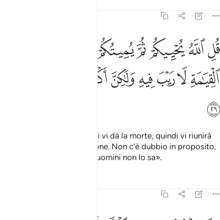
Tafsir
Lezioni
Riflessi
45:26
ﲄ
ﲅ
ﲆ
ﲇ
ﲈ
ﲉ
ﲊ
ﲋ
ﲌ
ل الله يحييكم ثم يميتكم ثم يجمعكم الى يوم القيامة لا ريب فيه ولاكن اك
ُلِ ٱللَّهُ يُحْيِيكُمْ ثُمَّ يُمِيتُكُمْ ثُمَّ يَجْمَعُكُمْ إِلَىٰ يَوْمِ ٱلْقِيَـٰمَةِ لَا رَيْبَ فِيهِ وَلَـٰكِ
ﲍ
ﲎ
ﲏ
ﲐ
ﲑ
ﲒ
ﲓ
ﲔ
ﲕ
ﲖ
Di’: «Allah vi dà la vita e poi vi dà la morte, quindi vi riunirà
nel Giorno della Resurrezione. Non c’è dubbio in proposito,
ma la maggior parte degli uomini non lo sa».
Tafsir
Lezioni
Riflessi
45:27
لله ملك السماوات والارض ويوم تقوم الساعة يوميذ يخسر المبطلون ٢٧