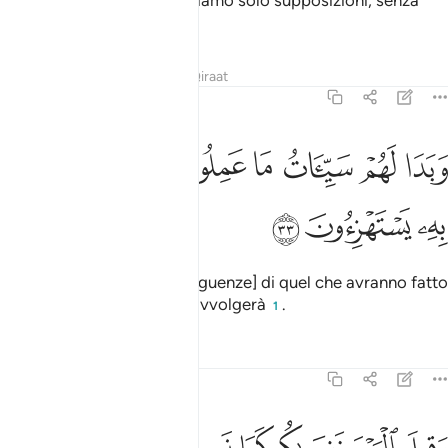
sappiamo cos’è l’Ora, facciamo solo supposizioni, senza
peraltro esserne convinti».
Tafsir
Lezioni
Riflessi
Qiraat
45:33
ﱁ
ﱂ
ﱃ
ﱄ
ﱅ
ﱆ
ﱇ
بدا لهم سييات ما عملوا وحاق بهم ما كانوا به يستهزيون ٣٣
ﱈ
ﱉ
َبَدَا لَهُمْ سَيِّـَٔاتُ مَا عَمِلُوا۟ وَحَاقَ بِهِم مَّا كَانُوا۟ بِهِۦ يَسْتَهْزِءُونَ ٣٣
ﱊ
ﱋ
ﱌ
Appariranno loro [le conseguenze] di quel che avranno fatto
e ciò di cui si burlavano li avvolgerà
.
1
Tafsir
Lezioni
Riflessi
45:34
قيل اليوم ننساكم كما نسيتم لقاء يومكم هاذا وماواكم النار وما لكم من