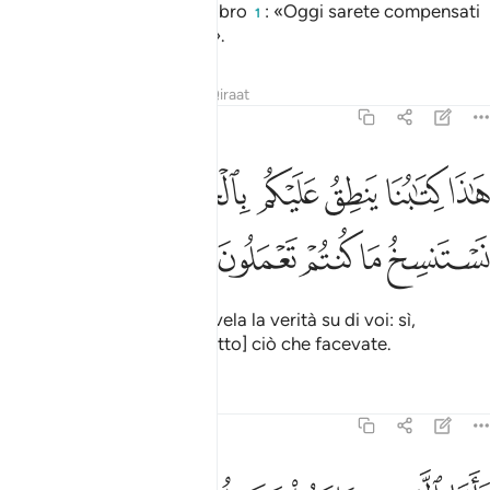
convocata davanti al suo libro
: «Oggi sarete compensati
1
per quello che avete fatto».
Tafsir
Lezioni
Riflessi
Qiraat
45:29
ﲳ
ﲴ
ﲵ
ﲶ
ﲷﲸ
ﲹ
ﲺ
اذا كتابنا ينطق عليكم بالحق انا كنا نستنسخ ما كنتم تعملون ٢٩
َـٰذَا كِتَـٰبُنَا يَنطِقُ عَلَيْكُم بِٱلْحَقِّ ۚ إِنَّا كُنَّا نَسْتَنسِخُ مَا كُنتُمْ تَعْمَلُونَ ٢٩
ﲻ
ﲼ
ﲽ
ﲾ
ﲿ
Ecco il Nostro Libro che rivela la verità su di voi: sì,
abbiamo tenuto nota di [tutto] ciò che facevate.
Tafsir
Lezioni
Riflessi
45:30
اما الذين امنوا وعملوا الصالحات فيدخلهم ربهم في رحمته ذالك هو الفوز 