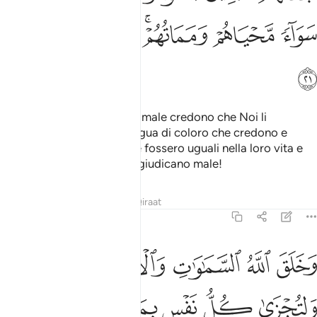
ﲺ
ﲻ
ﲼﲽ
ﲾ
ﲿ
ﳀ
ﳁ
Coloro che commettono il male credono che Noi li
tratteremo alla stessa stregua di coloro che credono e
compiono il bene, come se fossero uguali nella loro vita e
nella loro morte
? Come giudicano male!
1
Tafsir
Lezioni
Riflessi
Qiraat
45:22
ﳂ
ﳃ
ﳄ
ﳅ
ﳆ
خلق الله السماوات والارض بالحق ولتجزى كل نفس بما كسبت وهم لا ي
َخَلَقَ ٱللَّهُ ٱلسَّمَـٰوَٰتِ وَٱلْأَرْضَ بِٱلْحَقِّ وَلِتُجْزَىٰ كُلُّ نَفْسٍۭ بِمَا كَسَبَتْ وَهُم
ﳇ
ﳈ
ﳉ
ﳊ
ﳋ
ﳌ
ﳍ