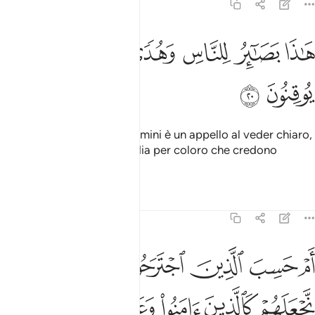
45:20
ﲧ
ﲨ
ﲩ
ﲪ
اذا بصاير للناس وهدى ورحمة لقوم يوقنون ٢٠
ﲫ
ﲬ
َـٰذَا بَصَـٰٓئِرُ لِلنَّاسِ وَهُدًۭى وَرَحْمَةٌۭ لِّقَوْمٍۢ يُوقِنُونَ ٢٠
ﲭ
ﲮ
Questo [Corano] per gli uomini è un appello al veder chiaro,
una guida e una misericordia per coloro che credono
fermamente.
Tafsir
Lezioni
Riflessi
45:21
ﲯ
ﲰ
ﲱ
ﲲ
ﲳ
ﲴ
م حسب الذين اجترحوا السييات ان نجعلهم كالذين امنوا وعملوا الصالح
َمْ حَسِبَ ٱلَّذِينَ ٱجْتَرَحُوا۟ ٱلسَّيِّـَٔاتِ أَن نَّجْعَلَهُمْ كَٱلَّذِينَ ءَامَنُوا۟ وَعَمِلُوا۟ ٱلصَّـٰلِ
ﲵ
ﲶ
ﲷ
ﲸ
ﲹ