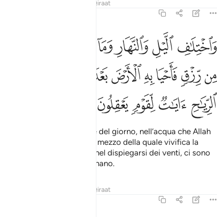
Tafsir
Lezioni
Riflessi
Qiraat
45:5
ﱛ
ﱜ
ﱝ
ﱞ
ﱟ
ﱠ
ﱡ
ﱢ
اختلاف الليل والنهار وما انزل الله من السماء من رزق فاحيا به الارض 
َٱخْتِلَـٰفِ ٱلَّيْلِ وَٱلنَّهَارِ وَمَآ أَنزَلَ ٱللَّهُ مِنَ ٱلسَّمَآءِ مِن رِّزْقٍۢ فَأَحْيَا بِهِ
ﱣ
ﱤ
ﱥ
ﱦ
ﱧ
ﱨ
ﱩ
ﱪ
ﱫ
ﱬ
ﱭ
ﱮ
ﱯ
Nell’alternarsi della notte e del giorno, nell’acqua che Allah
fa scendere dal cielo e per mezzo della quale vivifica la
terra dopo che era morta, nel dispiegarsi dei venti, ci sono
segni per coloro che ragionano.
Tafsir
Lezioni
Riflessi
Qiraat
45:6