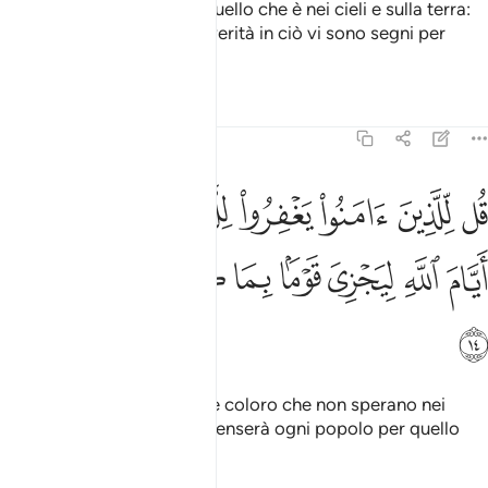
E vi ha sottomesso tutto quello che è nei cieli e sulla terra:
tutto [proviene] da Lui. In verità in ciò vi sono segni per
coloro che riflettono.
Tafsir
Lezioni
Riflessi
45:14
ﱁ
ﱂ
ﱃ
ﱄ
ﱅ
ﱆ
ﱇ
ل للذين امنوا يغفروا للذين لا يرجون ايام الله ليجزي قوما بما كانوا يكسب
ُل لِّلَّذِينَ ءَامَنُوا۟ يَغْفِرُوا۟ لِلَّذِينَ لَا يَرْجُونَ أَيَّامَ ٱللَّهِ لِيَجْزِىَ قَوْمًۢا بِ
ﱈ
ﱉ
ﱊ
ﱋ
ﱌ
ﱍ
ﱎ
ﱏ
Di’ ai credenti di perdonare coloro che non sperano nei
Giorni di Allah: [Egli] compenserà ogni popolo per quello
che si è meritato.