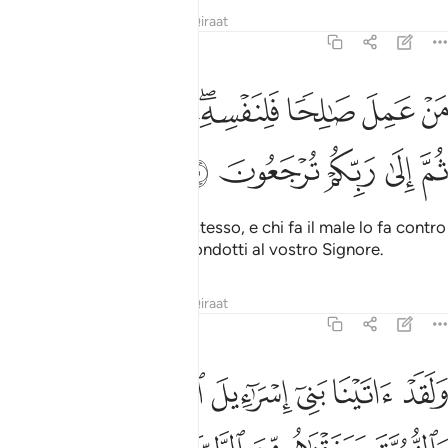
Tafsir
Lezioni
Riflessi
Qiraat
45:15
ﱐ
ﱑ
ﱒ
ﱓﱔ
ﱕ
ﱖ
ن عمل صالحا فلنفسه ومن اساء فعليها ثم الى ربكم ترجعون ١٥
ﱗﱘ
َنْ عَمِلَ صَـٰلِحًۭا فَلِنَفْسِهِۦ ۖ وَمَنْ أَسَآءَ فَعَلَيْهَا ۖ ثُمَّ إِلَىٰ رَبِّكُمْ تُرْجَعُونَ ١٥
ﱙ
ﱚ
ﱛ
ﱜ
ﱝ
Chi fa il bene, lo fa per se stesso, e chi fa il male lo fa contro
di sé. Infine sarete tutti ricondotti al vostro Signore.
Tafsir
Lezioni
Riflessi
Qiraat
45:16
ﱞ
ﱟ
ﱠ
ﱡ
ﱢ
ﱣ
لقد اتينا بني اسراييل الكتاب والحكم والنبوة ورزقناهم من الطيبات وفض
َلَقَدْ ءَاتَيْنَا بَنِىٓ إِسْرَٰٓءِيلَ ٱلْكِتَـٰبَ وَٱلْحُكْمَ وَٱلنُّبُوَّةَ وَرَزَقْنَ