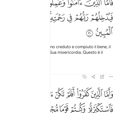
ﳀ
ﳁ
ﳂ
ﳃ
ﳄ
َأَمَّا ٱلَّذِينَ ءَامَنُوا۟ وَعَمِلُوا۟ ٱلصَّـٰلِحَـٰتِ فَيُدْخِلُهُمْ رَبُّهُمْ فِى رَحْ
ﳅ
ﳆ
ﳇ
ﳈﳉ
ﳊ
ﳋ
ﳌ
ﳍ
ﳎ
Quanto a coloro che avranno creduto e compiuto il bene, il
Signore li accoglierà nella Sua misericordia. Questo è il
successo evidente!
Tafsir
Lezioni
Riflessi
45:31
ﳏ
ﳐ
ﳑ
ﳒ
ﳓ
ﳔ
ﳕ
ﳖ
اما الذين كفروا افلم تكن اياتي تتلى عليكم فاستكبرتم وكنتم قوما مجرم
َأَمَّا ٱلَّذِينَ كَفَرُوٓا۟ أَفَلَمْ تَكُنْ ءَايَـٰتِى تُتْلَىٰ عَلَيْكُمْ فَٱسْتَكْبَرْتُمْ وَكُنتُمْ قَو
ﳗ
ﳘ
ﳙ
ﳚ
ﳛ