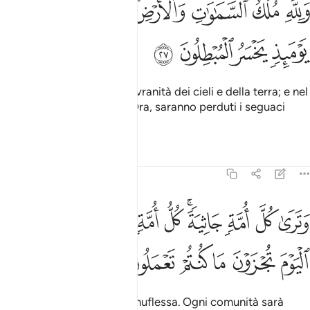
ﲗ
ﲘ
ﲙ
ﲚﲛ
ﲜ
ﲝ
ﲞ
َلِلَّهِ مُلْكُ ٱلسَّمَـٰوَٰتِ وَٱلْأَرْضِ ۚ وَيَوْمَ تَقُومُ ٱلسَّاعَةُ يَوْمَئِذٍۢ ي
ﲟ
ﲠ
ﲡ
ﲢ
[Appartiene] ad Allah la sovranità dei cieli e della terra; e nel
Giorno in cui scoccherà l’Ora, saranno perduti i seguaci
della falsità.
Tafsir
Lezioni
Riflessi
45:28
ﲣ
ﲤ
ﲥ
ﲦﲧ
ﲨ
ﲩ
ﲪ
ﲫ
ﲬ
ترى كل امة جاثية كل امة تدعى الى كتابها اليوم تجزون ما كنتم تعملون ٨
َتَرَىٰ كُلَّ أُمَّةٍۢ جَاثِيَةًۭ ۚ كُلُّ أُمَّةٍۢ تُدْعَىٰٓ إِلَىٰ كِتَـٰبِهَا ٱلْيَوْمَ تُجْزَوْنَ مَا 
ﲭ
ﲮ
ﲯ
ﲰ
ﲱ
ﲲ
E vedrai ogni comunità genuflessa. Ogni comunità sarà