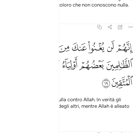
non seguire le passioni di coloro che non conoscono nulla.
Tafsir
Lezioni
Riflessi
45:19
ﲕ
ﲖ
ﲗ
ﲘ
ﲙ
ﲚ
ﲛﲜ
ﲝ
نهم لن يغنوا عنك من الله شييا وان الظالمين بعضهم اولياء بعض والله ول
ِنَّهُمْ لَن يُغْنُوا۟ عَنكَ مِنَ ٱللَّهِ شَيْـًۭٔا ۚ وَإِنَّ ٱلظَّـٰلِمِينَ بَعْضُ
ﲞ
ﲟ
ﲠ
ﲡﲢ
ﲣ
ﲤ
ﲥ
ﲦ
Non potranno giovarti in nulla contro Allah. In verità gli
ingiusti sono alleati gli uni degli altri, mentre Allah è alleato
dei timorati.
Tafsir
Lezioni
Riflessi