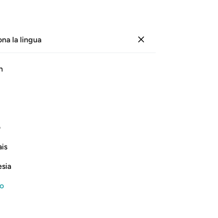
ona la lingua
Registrazione
Le
h
Cap
23
ﱋ
ﱌ
ﱍ
ﱎ
ﱏ
am
mo
 le tagliò i garretti.
tra
ف
sol
Continua a leggere
is
sfr
lo 
esia
ten
de
no
suo
imp