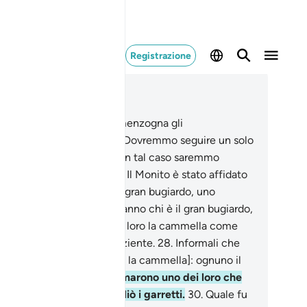
Registrazione
ggere nel contesto
itolo 54, Pagina 530, Juz 27
.
I Thamùd tacciarono di menzogna gli
monimenti;
24
.
dissero: «Dovremmo seguire un solo
rtale fra di noi ? Davvero in tal caso saremmo
viati e folli!
25
.
Ma come? Il Monito è stato affidato
o a lui tra [tutti] noi? È un gran bugiardo, uno
ontato!».
26
.
Domani sapranno chi è il gran bugiardo,
sfrontato!
27
.
Manderemo loro la cammella come
tazione: osservali e sii paziente.
28
.
Informali che
vono dividere l’acqua [con la cammella]: ognuno il
 turno per bere.
29
.
Chiamarono uno dei loro che
ugnò [la spada] e le tagliò i garretti.
30
.
Quale fu