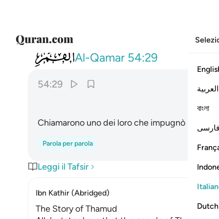
Selezi
054
فنادوا صاحبهم فتعاطى فعقر ٢٩
Al-Qamar
54:29
Englis
54:29
العربية
বাংলা
Chiamarono uno dei loro che impugnò [la spada] e
ارسی
Parola per parola
França
Leggi il Tafsir
Indon
Italia
Ibn Kathir (Abridged)
Dutch
The Story of Thamud