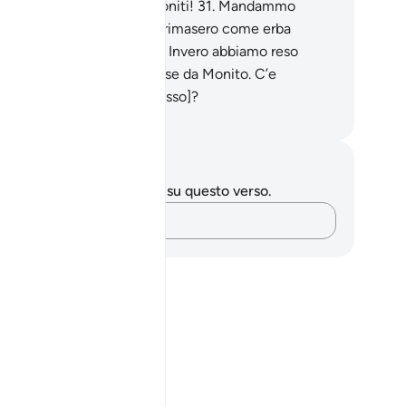
Mio castigo, quali i Miei moniti!
31
.
Mandammo
ntro di loro un solo Grido, rimasero come erba
seccata per gli stabbi .
32
.
Invero abbiamo reso
ile il Corano, che vi servisse da Monito. C’e
lcuno che rifletta [su di esso]?
mza Roberto Piccardo
punti e riflessioni
 hai appunti o riflessioni su questo verso.
Cattura i tuoi pensieri…