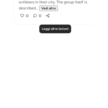
evildoers in their city. The group itself is
described...
Vedi altro
0
0
Leggi altre lezioni
Notes
placeholders
close