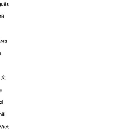
nied their Messenger Salih,
il 
guês
co
 we follow him Truly, then we should be
ий
dis
ù
fac
qua
Altri Tafsir
-
Ha
ไทย
Riflessi
e
Ap
Non
Sherene Mansor
4 anni fa
·
Riferimento
ayah 60:8, 54:27-29
中文
#QuranWeeklyDose
#AllahLoves
u
#MissionStatement
ol
Allah SWT loves those who practice
ili
justice.
Allah SWT loves those who put things
Việt
where they belong.