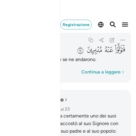
فتولوا عنه مدبرين ٩٠
Registrazione
As-Saffat
37:90
37:90
ﲆ
ﲇ
ﲈ
ﲉ
Gli voltarono le spalle e se ne andarono.
Parola per parola
Continua a leggere
Leggere nel contesto
Capitolo 37, Pagina 449, Juz 23
83
.
In verità Abramo era certamente uno dei suoi
seguaci,
84
.
quando si accostò al suo Signore con
cuore puro.
85
.
Disse a suo padre e al suo popolo: