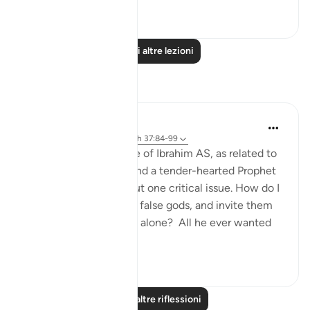
0
0
Leggi altre lezioni
Riflessi
Hammad Fahim
anno scorso
·
Riferimento
ayah 37:84-99
When we study the life of Ibrahim AS, as related to
us by Allah SWT, we find a tender-hearted Prophet
who is concerned about one critical issue. How do I
get people to abandon false gods, and invite them
to the worship of Allah alone? All he ever wanted
was f...
Vedi altro
24
5
Leggi altre riflessioni