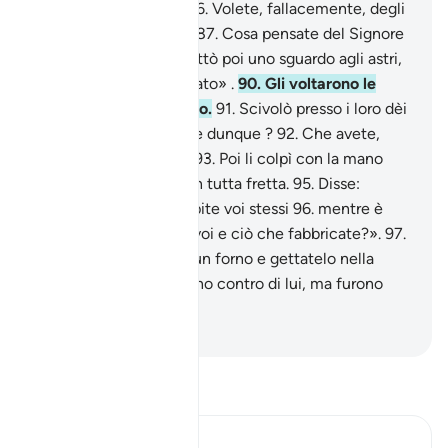
«Cos’è che adorate?
86
.
Volete, fallacemente, degli
dèi all’infuori di Allah?
87
.
Cosa pensate del Signore
dell’universo?».
88
.
Gettò poi uno sguardo agli astri,
89
.
e disse: «Sono malato» .
90
.
Gli voltarono le
spalle e se ne andarono.
91
.
Scivolò presso i loro dèi
e disse: «Non mangiate dunque ?
92
.
Che avete,
perché non parlate?».
93
.
Poi li colpì con la mano
destra.
94
.
Accorsero in tutta fretta.
95
.
Disse:
«Adorate ciò che scolpite voi stessi
96
.
mentre è
Allah che vi ha creati, voi e ciò che fabbricate?».
97
.
Risposero: «Costruite un forno e gettatelo nella
fornace!».
98
.
Tramarono contro di lui, ma furono
loro gli umiliati.
-
Hamza Roberto Piccardo
Leggi il Tafsir
Ibn Kathir (Abridged)