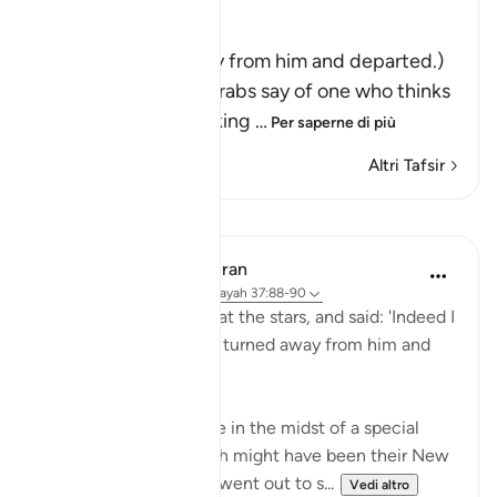
فَتَوَلَّوْاْ عَنْهُ مُدْبِرِينَ
(So they turned away from him and departed.)
Qatadah said, "The Arabs say of one who thinks
deeply that he is looking
…
Per saperne di più
Altri Tafsir
Lezioni
In the Shade of the Quran
31 settimane fa
·
Riferimento
ayah 37:88-90
Then he cast a glance at the stars, and said: 'Indeed I
am sick.' So his people turned away from him and
left. (Verses 88-90)
Abraham's people were in the midst of a special
festive occasion, which might have been their New
Year's Day, when they went out to s...
Vedi altro