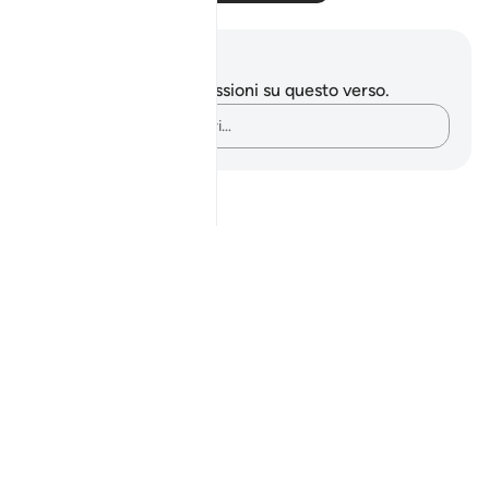
Appunti e riflessioni
Non hai appunti o riflessioni su questo verso.
Cattura i tuoi pensieri…
Notes
placeholders
close