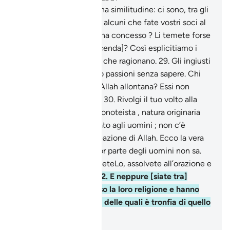
28
.
Da voi stessi trae una similitudine: ci sono, tra gli
schiavi che possedete, alcuni che fate vostri soci al
pari in ciò che Allah vi ha concesso ? Li temete forse
quanto vi temete [a vicenda]? Così esplicitiamo i
Nostri segni per coloro che ragionano.
29
.
Gli ingiusti
cedono invece alle loro passioni senza sapere. Chi
può guidare colui che Allah allontana? Essi non
avranno chi li soccorra.
30
.
Rivolgi il tuo volto alla
religione come puro monoteista , natura originaria
che Allah ha connaturato agli uomini ; non c’è
cambiamento nella creazione di Allah. Ecco la vera
religione, ma la maggior parte degli uomini non sa.
31
.
Ritornate a Lui, temeteLo, assolvete all’orazione e
non siate associatori.
32
.
E neppure [siate tra]
coloro che hanno scisso la loro religione e hanno
formato sette, ognuna delle quali è tronfia di quello
che afferma.
-
Hamza Roberto Piccardo