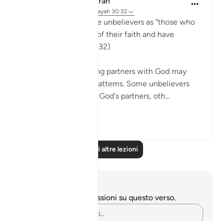
In the Shade of the Quran
31 settimane fa
·
Riferimento
ayah 30:32
The surah describes the unbelievers as "those who
have broken the unity of their faith and have
become sects." (Verse 32)
Unbelief and associating partners with God may
take many forms and patterns. Some unbelievers
consider the jinn to be God's partners, oth...
Vedi altro
1
0
Leggi altre lezioni
Appunti e riflessioni
Non hai appunti o riflessioni su questo verso.
Cattura i tuoi pensieri…