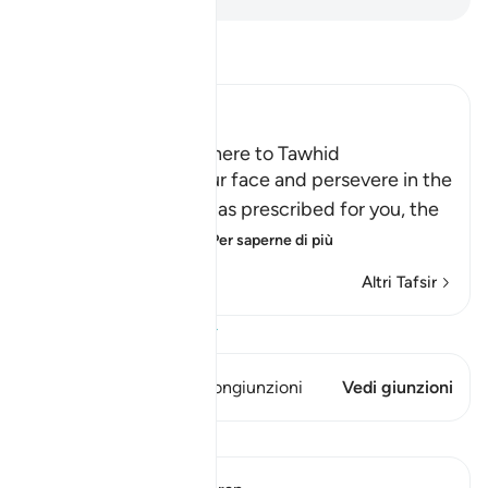
Leggi il Tafsir
Ibn Kathir (Abridged)
The Command to adhere to Tawhid
Allah says: `so set your face and persevere in the
religion which Allah has prescribed for you, the
worship of Allah Al
…
Per saperne di più
Altri Tafsir
Visualizza il Corano
Questo versetto ha 1 Congiunzioni
Vedi giunzioni
Lezioni