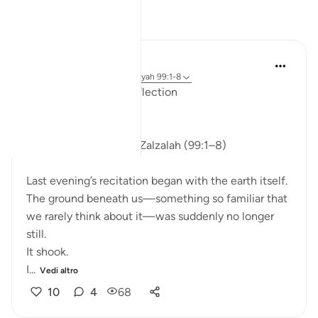
Riflessi
ekaterina myachina
2 settimane fa
·
Riferimento
ayah 99:1-8
From Recitation to Reflection
Nothing Is Lost
Isha Prayer · Surah Az-Zalzalah (99:1–8)
Last evening’s recitation began with the earth itself.
The ground beneath us—something so familiar that
we rarely think about it—was suddenly no longer
still.
It shook.
I...
Vedi altro
10
4
68