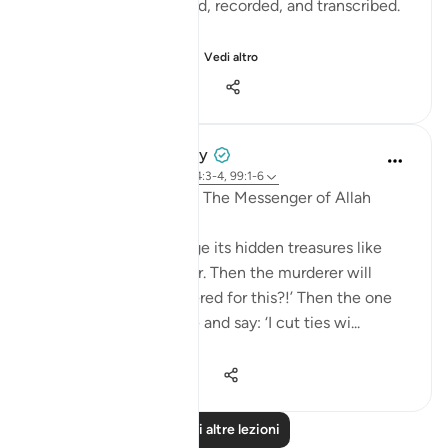
being written, journaled, recorded, and transcribed.
Imagine for a momen...
Vedi altro
29
19
653
Prophetic Commentary
8 anni fa
·
Riferimento
ayah 84:3-4, 99:1-6
Abu Hurayrah narrates: The Messenger of Allah
(saws) said:
'The earth will discharge its hidden treasures like
pillars of gold and silver. Then the murderer will
come and say: ‘I murdered for this?!’ Then the one
who cut ties will come and say: ‘I cut ties wi...
Vedi altro
6
0
1.404
Leggi altre lezioni