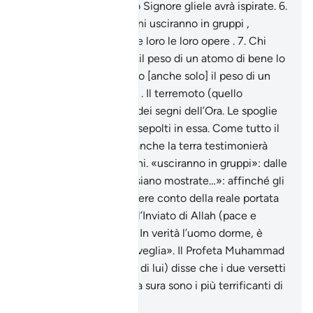
storie ,
5
.
giacché il tuo Signore gliele avrà ispirate.
6
.
In quel Giorno gli uomini usciranno in gruppi ,
affinché siano mostrate loro le loro opere .
7
.
Chi
avrà fatto [anche solo] il peso di un atomo di bene lo
vedrà,
8
.
e chi avrà fatto [anche solo] il peso di un
atomo di male lo vedrà . Il terremoto (quello
generale e finale) uno dei segni dell’Ora. Le spoglie
degli uomini che sono sepolti in essa. Come tutto il
resto della creazione, anche la terra testimonierà
delle azioni degli uomini. «usciranno in gruppi»: dalle
loro tombe. «affinché siano mostrate…»: affinché gli
uomini si possano rendere conto della reale portata
delle loro azioni. Disse l’Inviato di Allah (pace e
benedizioni su di lui): «In verità l’uomo dorme, è
quando muore che si sveglia». Il Profeta Muhammad
(pace e benedizioni su di lui) disse che i due versetti
che concludono questa sura sono i più terrificanti di
tutto il Corano.