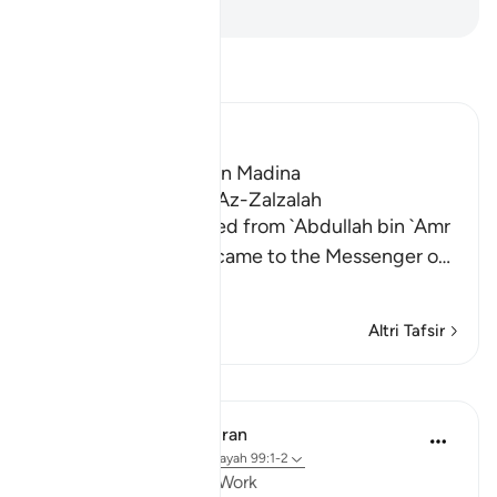
-
Hamza Roberto Piccardo
Leggi il Tafsir
Ibn Kathir (Abridged)
Which was revealed in Madina
The Virtues of Surat Az-Zalzalah
Imam Ahmad recorded from `Abdullah bin `Amr
that he said, "A man came to the Messenger o
…
Per saperne di più
Altri Tafsir
Lezioni
In the Shade of the Quran
31 settimane fa
·
Riferimento
ayah 99:1-2
The Results of a Life's Work