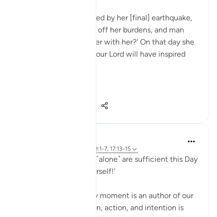
When the earth is rocked by her [final] earthquake,
when the earth shakes off her burdens, and man
asks: 'What is the matter with her?' On that day she
will tell her news, for your Lord will have inspired
her. (Verses 1-5)
It is ...
Vedi altro
1
0
881
Hammad Fahim
2 anni fa
·
Riferimento
ayah 99:1-7, 17:13-15
'Read your record. You ˹alone˺ are sufficient this Day
to take account of yourself!'
Each one of us in every moment is an author of our
own book. Every motion, action, and intention is