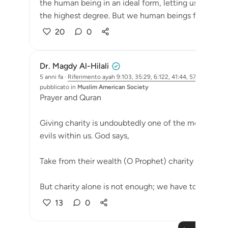
the human being in an ideal form, letting us live in 
the highest degree. But we human beings frequently 
20
0
Dr. Magdy Al-Hilali
5 anni fa
·
Riferimento
ayah 9:103, 35:29, 6:122, 41:44, 57:9
pubblicato in
Muslim American Society
Prayer and Quran
Giving charity is undoubtedly one of the most poten
evils within us. God says,
Take from their wealth (O Prophet) charity to purif
But charity alone is not enough; we have to t...
Vedi
13
0