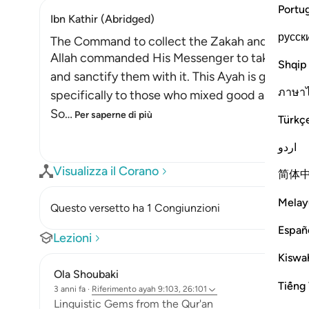
Portu
Ibn Kathir (Abridged)
русск
The Command to collect the Zakah and Its Ben
Allah commanded His Messenger to take Sadaq
Shqip
and sanctify them with it. This Ayah is general,
ภาษา
specifically to those who mixed good and evil d
So
…
Per saperne di più
Türkç
اردو
Visualizza il Corano
简体
Melay
Questo versetto ha 1 Congiunzioni
Españ
Lezioni
Kiswah
Ola Shoubaki
Tiếng 
3 anni fa
·
Riferimento
ayah 9:103, 26:101
Linguistic Gems from the Qur'an