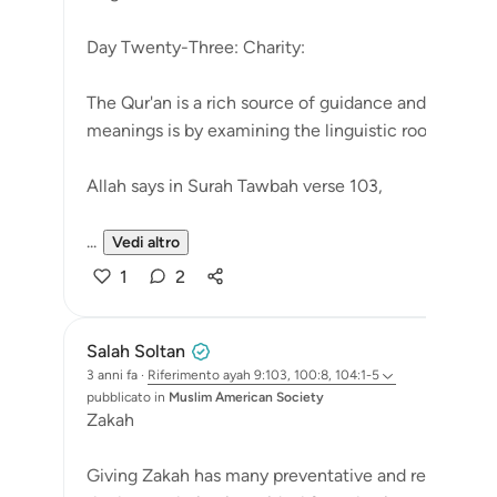
Day Twenty-Three: Charity:
The Qur'an is a rich source of guidance and wisdom
meanings is by examining the linguistic roots of the
Allah says in Surah Tawbah verse 103,
...
Vedi altro
1
2
Salah Soltan
3 anni fa
·
Riferimento
ayah 9:103, 100:8, 104:1-5
pubblicato in
Muslim American Society
Zakah
Giving Zakah has many preventative and restorative 