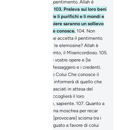
se Allah accoglierà il loro pentimento. Allah è
rdonatore, misericordioso.
103
.
Preleva sui loro beni
elemosina tramite la quale li purifichi e li mondi e
ega per loro. Le tue preghiere saranno un sollievo
r loro. Allah tutto ascolta e conosce.
104
.
Non
nno dunque che è Allah che accetta il pentimento
i Suoi servi e che accoglie le elemosine? Allah è
lui Che accetta il pentimento, il Misericordioso.
105
.
: «Agite, Allah osserverà le vostre opere e [le
serveranno] anche il Suo Messaggero e i credenti.
esto sarete ricondotti verso Colui Che conosce il
ibile e l’invisibile ed Egli vi informerà di quello che
te fatto».
106
.
Altri sono lasciati in attesa del
reto di Allah: li punirà o accoglierà il loro
ntimento. Allah è audiente, sapiente.
107
.
Quanto a
loro che hanno costruito una moschea per recar
nno, per miscredenza, per [provocare] scisma tra i
denti, [per tendere] un agguato a favore di colui