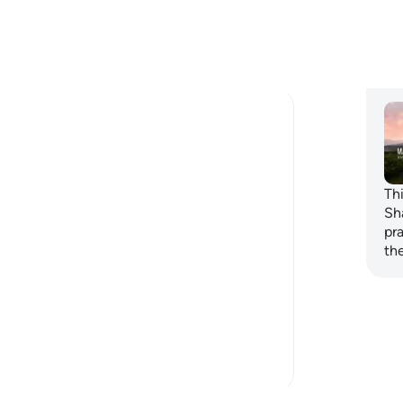
the finest of dwellings and honoring us to
Non
disgrace our...
Vedi altro
Pi
Thi
Sh
t forms of purifying ourselves from the
pr
th
y and bless them… [9:103]
 altro