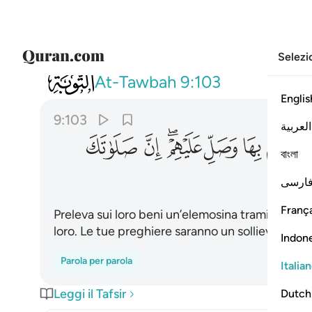
Selezi
009
خذ من اموالهم صدقة تطهرهم وتزكيهم ب
At-Tawbah
9:103
Englis
9:103
العربية
ﲏ
ﲐ
ﲑﲒ
ﲓ
ﲔ
বাংলা
ارسی
França
Preleva sui loro beni un’elemosina tramite la qua
loro. Le tue preghiere saranno un sollievo per l
Indon
Parola per parola
Italia
Leggi il Tafsir
Dutch