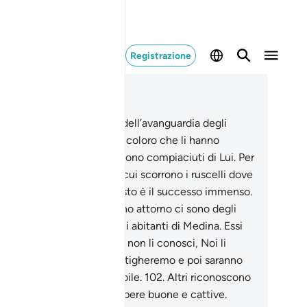
Registrazione
ggere nel contesto
itolo 9, Pagina 203, Juz 11
0
.
Allah Si è compiaciuto dell’avanguardia degli
grati e degli Ausiliari e di coloro che li hanno
uiti fedelmente, ed essi sono compiaciuti di Lui. Per
o ha preparato Giardini in cui scorrono i ruscelli dove
marranno in perpetuo. Questo è il successo immenso.
1
.
Tra i beduini che vi stanno attorno ci sono degli
criti, come del resto tra gli abitanti di Medina. Essi
severano nell’ipocrisia. Tu non li conosci, Noi li
nosciamo. Due volte li castigheremo e poi saranno
iati verso un castigo terribile.
102
.
Altri riconoscono
loro peccati, mescolando opere buone e cattive.