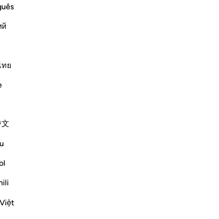
For
guês
pe
ий
un’
efits
pr
ah from the Muslims' money to purify
pe
 even though some said that it refers
sa
ไทย
eeds, who admitted to their errors.
de
e
Co
Altri Tafsir
Di’
os
中文
Pr
vis
u
Vedi giunzioni
ave
dec
ol
pe
ili
co
da
Việt
cre