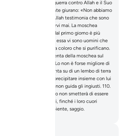
 già in passato mosse la guerra contro Allah e il Suo
ssaggero, quelli certamente giurano: «Non abbiamo
rcato altro che il bene!». Allah testimonia che sono
 bugiardi .
108
.
Non pregarvi mai. La moschea
ndata sulla devozione sin dal primo giorno è più
gna delle tue preghiere. In essa vi sono uomini che
no purificarsi e Allah ama coloro che si purificano.
9
.
Chi ha posto le fondamenta della moschea sul
mor di Allah per compiacerLo non è forse migliore di
i ha posto le sue fondamenta su di un lembo di terra
tabile e franosa che la fa precipitare insieme con lui
 fuoco dell’Inferno? Allah non guida gli ingiusti.
110
.
edificio che hanno costruito non smetterà di essere
inquietudine nei loro cuori, finché i loro cuori
anno strappati. Allah è sapiente, saggio.
mza Roberto Piccardo
punti e riflessioni