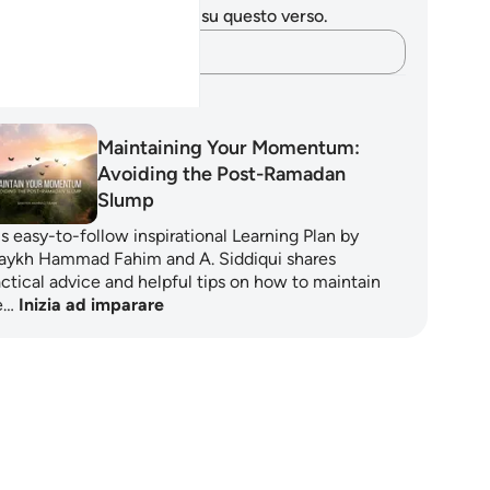
 hai appunti o riflessioni su questo verso.
Cattura i tuoi pensieri…
ani di apprendimento
Maintaining Your Momentum:
Avoiding the Post-Ramadan
Slump
s easy-to-follow inspirational Learning Plan by
aykh Hammad Fahim and A. Siddiqui shares
actical advice and helpful tips on how to maintain
e…
Inizia ad imparare