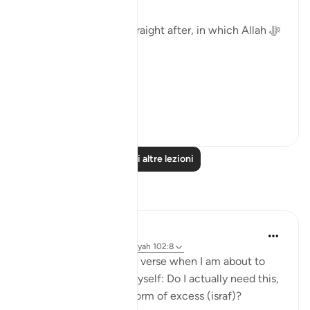
Surat Al-Asr, comes straight after, in which Allah ﷻ
begins by saying:
( وَالعَصْر )
'I swe...
Vedi altro
40
2
Leggi altre lezioni
Riflessi
Binte Khan
8 settimane fa
·
Riferimento
ayah 102:8
I often think about this verse when I am about to
buy something. I ask myself: Do I actually need this,
or is this just another form of excess (israf)?