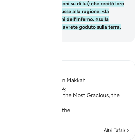
Allah (pace e benedizioni su di lui) che recitò loro
questa sura e li ricondusse alla ragione. «la
Fornace»: uno dei nomi dell’Inferno. «sulla
delizia»: effimera che avrete goduto sulla terra.
-
Hamza Roberto Piccardo
Leggi il Tafsir
Ibn Kathir (Abridged)
Which was revealed in Makkah
بِسْمِ اللَّهِ الرَّحْمَـنِ الرَّحِيمِ
In the Name of Allah, the Most Gracious, the
Most Merciful.
The Result of Loving the
…
Per saperne di più
Altri Tafsir