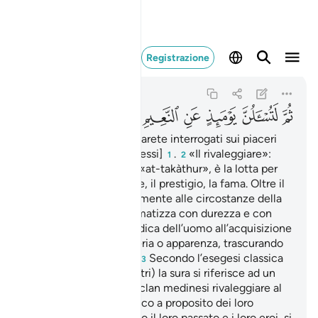
ثم لتسالن يوميذ عن النعيم 
Registrazione
At-Takathur
102:8
102:8
ﲱ
ﲲ
ﲳ
ﲴ
ﲵ
ﲶ
quindi in quel Giorno, sarete interrogati sui piaceri
[che vi sono stati concessi]
.
«Il rivaleggiare»:
1
2
abbiamo tradotto così «at-takàthur», è la lotta per
aumentare le ricchezze, il prestigio, la fama. Oltre il
suo significato relativamente alle circostanze della
rivelazione la sura stigmatizza con durezza e con
enfasi la corsa spasmodica dell’uomo all’acquisizione
di tutto ciò che è materia o apparenza, trascurando
la sua realtà spirituale.
Secondo l’esegesi classica
3
(Ibn Khatîr IV, 544-e altri) la sura si riferisce ad un
episodio che vide due clan medinesi rivaleggiare al
limite dello scontro fisico a proposito dei loro
rispettivi fasti. Vantando il loro passato e i loro eroi, si