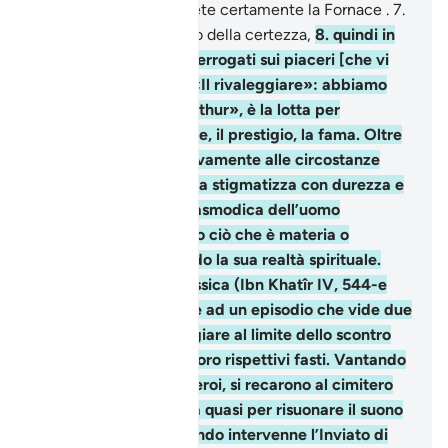
il Misericordioso. Vedrete certamente la Fornace .
7
.
Lo vedrete con l’occhio della certezza,
8
.
quindi in
quel Giorno, sarete interrogati sui piaceri [che vi
sono stati concessi] . «Il rivaleggiare»: abbiamo
tradotto così «at-takàthur», è la lotta per
aumentare le ricchezze, il prestigio, la fama. Oltre
il suo significato relativamente alle circostanze
della rivelazione la sura stigmatizza con durezza e
con enfasi la corsa spasmodica dell’uomo
all’acquisizione di tutto ciò che è materia o
apparenza, trascurando la sua realtà spirituale.
Secondo l’esegesi classica (Ibn Khatîr IV, 544-e
altri) la sura si riferisce ad un episodio che vide due
clan medinesi rivaleggiare al limite dello scontro
fisico a proposito dei loro rispettivi fasti. Vantando
il loro passato e i loro eroi, si recarono al cimitero
per enumerarli e stava quasi per risuonare il suono
sinistro delle armi quando intervenne l’Inviato di