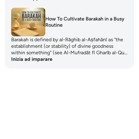
How To Cultivate Barakah in a Busy
Routine
Barakah is defined by al-Rāghib al-Aṣfahānī as “the
establishment (or stability) of divine goodness
within something” (see Al-Mufradāt fī Gharīb al-Qu…
Inizia ad imparare
Notes
placeholders
close