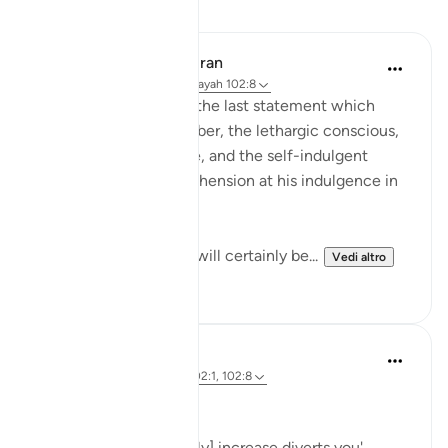
Lezioni
In the Shade of the Quran
31 settimane fa
·
Riferimento
ayah 102:8
Finally, the surah puts the last statement which
makes the drunkard sober, the lethargic conscious,
the confused attentive, and the self-indulgent
tremble and feel apprehension at his indulgence in
comfort and pleasure:
"Then on that day you will certainly be...
Vedi altro
1
0
Hammad Fahim
3 anni fa
·
Riferimento
ayah 102:1, 102:8
Greed
'Competition in [worldly] increase diverts you'