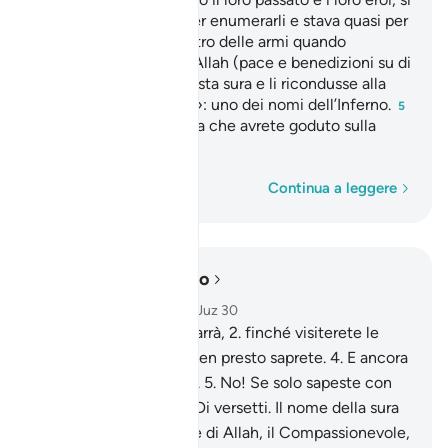
recarono al cimitero per enumerarli e stava quasi per
risuonare il suono sinistro delle armi quando
intervenne l’Inviato di Allah (pace e benedizioni su di
lui) che recitò loro questa sura e li ricondusse alla
ragione.
«la Fornace»: uno dei nomi dell’Inferno.
4
5
«sulla delizia»: effimera che avrete goduto sulla
terra.
Parola per parola
Continua a leggere
Leggere nel contesto
Capitolo 102, Pagina 600, Juz 30
1
.
Il rivaleggiare vi distrarrà,
2
.
finché visiterete le
tombe .
3
.
Invece no! Ben presto saprete.
4
.
E ancora
no! Ben presto saprete.
5
.
No! Se solo sapeste con
certezza…
6
.
Pre-Eg. n.Di versetti. Il nome della sura
deriva dal vers. In nome di Allah, il Compassionevole,