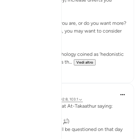
(102:1)
Are you happy where you are, or do you want more?
Before you answer this, you may want to consider
the following.
There is a term in psychology coined as ‘hedonistic
habituation’. The idea is th...
Vedi altro
50
13
Abu Bakr Zoud
4 anni fa
·
Riferimento
ayah 102:8, 103:1
Allah ﷻ concludes Surat At-Takaathur saying:
( ثُمَّ لَتُسْأَلُنَّ يَومَئِذٍ عَن النَّعِيم)
'Then, certainly you will be questioned on that day
about the blessings.'