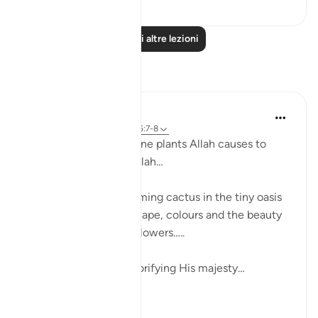
1
0
Leggi altre lezioni
Riflessi
Khaleda Begum
5 anni fa
·
Riferimento
ayah 26:7-8
How MANY types of fine plants Allah causes to
grow??????? Subhanallah…
I was looking at a blooming cactus in the tiny oasis
in my balcony…. The shape, colours and the beauty
of the leaves and the flowers…..
it is glorifying Allah, glorifying His majesty…
...
Vedi altro