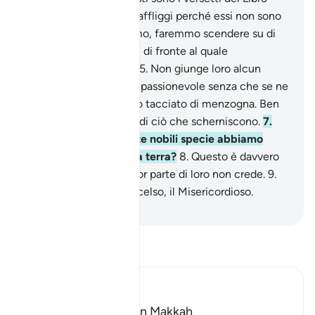
chiarissimo.
3
.
Forse ti affliggi perché essi non sono
credenti:
4
.
se volessimo, faremmo scendere su di
loro un segno dal cielo, di fronte al quale
piegherebbero il capo.
5
.
Non giunge loro alcun
nuovo Monito del Compassionevole senza che se ne
allontanino.
6
.
Lo hanno tacciato di menzogna. Ben
presto avranno notizie di ciò che scherniscono.
7
.
Non hanno visto quante nobili specie abbiamo
fatto germogliare sulla terra?
8
.
Questo è davvero
un segno, ma la maggior parte di loro non crede.
9
.
Sì, il tuo Signore è l’Eccelso, il Misericordioso.
-
Hamza Roberto Piccardo
Leggi il Tafsir
Ibn Kathir (Abridged)
Which was revealed in Makkah