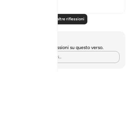
6
2
Leggi altre riflessioni
Appunti e riflessioni
Non hai appunti o riflessioni su questo verso.
Cattura i tuoi pensieri…
Notes
placeholders
close