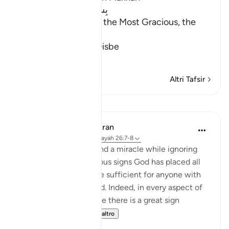
بِسْمِ اللَّهِ الرَّحْمَـنِ الرَّحِيمِ
In the Name of Allah, the Most Gracious, the
Most Merciful.
The Qur'an and the Disbe
…
Per saperne di più
Altri Tafsir
Lezioni
In the Shade of the Quran
31 settimane fa
·
Riferimento
ayah 26:7-8
The unbelievers demand a miracle while ignoring
the numerous miraculous signs God has placed all
around them. These are sufficient for anyone with
an open heart and mind. Indeed, in every aspect of
this marvellous universe there is a great sign
providing peopl...
Vedi altro