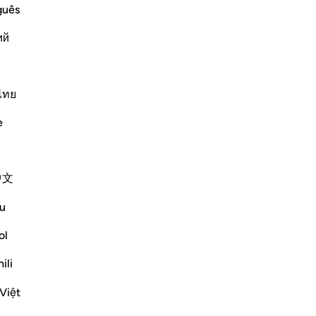
sei
guês
ow it was like the response of Thamud
da
d -- when they said:
ий
cad
18
fat
cas
ไทย
Altri Tafsir
un 
e
ma
Sig
-
Ha
中文
 the surah after each of the stories of
Ap
u
Non
ol
m will not believe. And indeed it is your Lord
ili
Việt