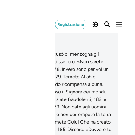
Registrazione
ggere nel contesto
itolo 26, Pagina 375, Juz 19
6
.
Il popolo di al-Aykah accusò di menzogna gli
iati.
177
.
Quando Shu’ayb disse loro: «Non sarete
que timorati [di Allah]?
178
.
Invero sono per voi un
ssaggero degno di fede!
179
.
Temete Allah e
beditemi.
180
.
Non vi chiedo ricompensa alcuna,
é la mia ricompensa è presso il Signore dei mondi.
1
.
Colmate la misura e non siate fraudolenti,
182
.
e
ate con giusta bilancia.
183
.
Non date agli uomini
no di quel che spetta loro e non corrompete la terra
rtandovi disordine.
184
.
Temete Colui Che ha creato
 e le generazioni antiche».
185
.
Dissero: «Davvero tu