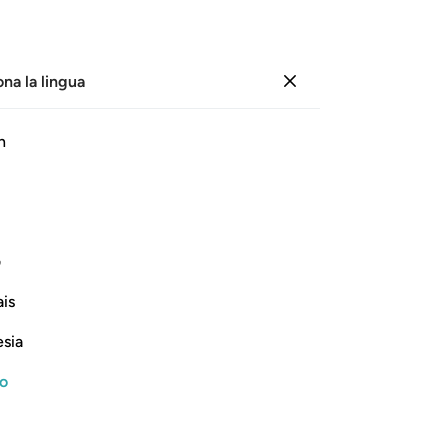
ona la lingua
Registrazione
Le
h
Cap
17
ﱽ
ﱾ
ﱿ
ﲀ
ﲁ
ﲂ
inv
dun
ioso!
me
ف
ob
Continua a leggere
is
ch
18
esia
pes
me
no
po
ief in Him and the coming of the
voi