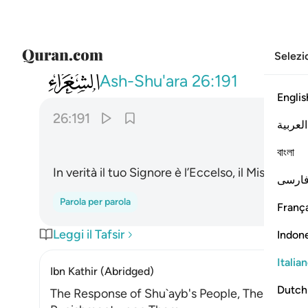
Selezi
026
وان ربك لهو العزيز الرحيم ١٩١
Ash-Shu'ara
26:191
Englis
26:191
العربية
বাংলা
In verità il tuo Signore è l’Eccelso, il Misericord
ارسی
Parola per parola
França
Leggi il Tafsir
Indon
Italia
Ibn Kathir (Abridged)
Dutch
The Response of Shu`ayb's People, Their Disbel