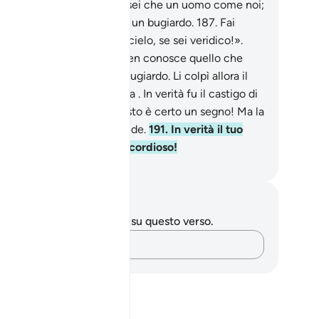
 uno stregato,
186
.
e non sei che un uomo come noi;
vvero pensiamo che tu sia un bugiardo.
187
.
Fai
ere su di noi dei pezzi di cielo, se sei veridico!».
8
.
Disse: «Il mio Signore ben conosce quello che
e».
189
.
Lo trattarono da bugiardo. Li colpì allora il
tigo del Giorno dell’Ombra . In verità fu il castigo di
Giorno terribile.
190
.
Questo è certo un segno! Ma la
ggior parte di loro non crede.
191
.
In verità il tuo
nore è l’Eccelso, il Misericordioso!
mza Roberto Piccardo
punti e riflessioni
 hai appunti o riflessioni su questo verso.
Cattura i tuoi pensieri…