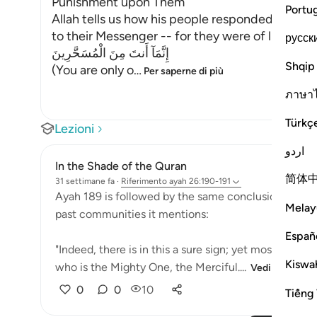
Punishment upon Them
Portu
Allah tells us how his people responded, and h
to their Messenger -- for they were of like min
русск
إِنَّمَآ أَنتَ مِنَ الْمُسَحَّرِينَ
Shqip
(You are only o
…
Per saperne di più
ภาษา
Türkç
Lezioni
اردو
In the Shade of the Quran
简体
31 settimane fa
·
Riferimento
ayah 26:190-191
Ayah 189 is followed by the same conclusion given in
Melay
past communities it mentions:
Españ
"Indeed, there is in this a sure sign; yet most of the
Kiswah
who is the Mighty One, the Merciful....
Vedi altro
0
0
10
Tiếng 