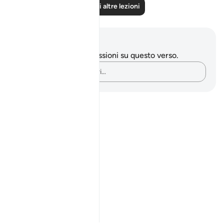
Leggi altre lezioni
Appunti e riflessioni
Non hai appunti o riflessioni su questo verso.
Cattura i tuoi pensieri…
Notes
placeholders
close