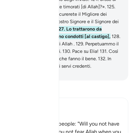
suo popolo: «Non sarete timorati [di Allah]?».
125
.
Invocherete Baal e trascurerete il Migliore dei
creatori:
126
.
Allah, il vostro Signore e il Signore dei
vostri avi più antichi?
127
.
Lo trattarono da
bugiardo. Infine saranno condotti [al castigo],
128
.
eccetto i servi devoti di Allah .
129
.
Perpetuammo il
ricordo di lui nei posteri.
130
.
Pace su Elia!
131
.
Così
ricompensiamo coloro che fanno il bene.
132
.
In
verità era uno dei nostri servi credenti.
-
Hamza Roberto Piccardo
Leggi il Tafsir
Ibn Kathir (Abridged)
إِذْ قَالَ لِقَوْمِهِ أَلاَ تَتَّقُونَ
(When he said to his people: "Will you not have
Taqwa") means, `do you not fear Allah when you