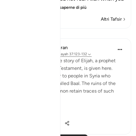
worship others i
…
Per saperne di più
Altri Tafsir
Lezioni
In the Shade of the Quran
32 settimane fa
·
Riferimento
ayah 37:123-132
A similar glimpse of the story of Elijah, a prophet
mentioned in the Old Testament, is given here.
Elijah was a messenger to people in Syria who
worshipped a statue called Baal. The ruins of the
city of Baalbek in Lebanon retain traces of such
worship:
Elijah...
Vedi altro
0
0
445