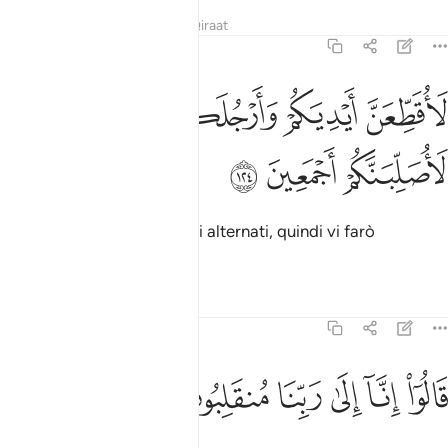
Tafsir
Lezioni
Riflessi
Qiraat
7:124
ﱠ
ﱡ
ﱢ
ﱣ
اقطعن ايديكم وارجلكم من خلاف ثم لاصلبنكم اجمعين ١٢٤
ﱤ
ﱥ
َأُقَطِّعَنَّ أَيْدِيَكُمْ وَأَرْجُلَكُم مِّنْ خِلَـٰفٍۢ ثُمَّ لَأُصَلِّبَنَّكُمْ أَجْمَعِينَ ١٢٤
ﱦ
ﱧ
ﱨ
vi farò tagliare mani e piedi alternati, quindi vi farò
crocifiggere tutti.»
1
Tafsir
Lezioni
Riflessi
7:125
ﱩ
ﱪ
ﱫ
الوا انا الى ربنا منقلبون ١٢٥
ﱬ
ﱭ
ﱮ
َالُوٓا۟ إِنَّآ إِلَىٰ رَبِّنَا مُنقَلِبُونَ ١٢٥