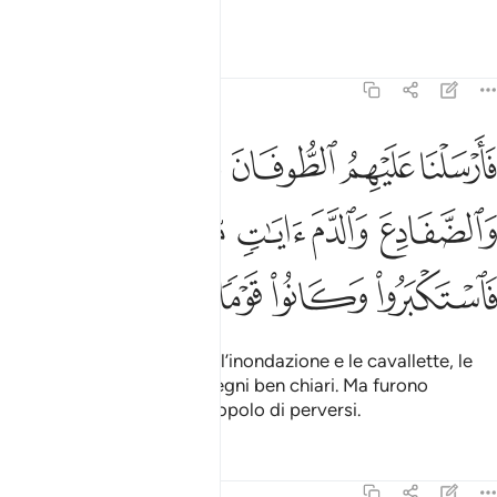
crederemo in te».
Tafsir
Lezioni
Riflessi
7:133
ﱧ
ﱨ
ﱩ
ﱪ
ﱫ
ارسلنا عليهم الطوفان والجراد والقمل والضفادع والدم ايات مفصلات فا
َأَرْسَلْنَا عَلَيْهِمُ ٱلطُّوفَانَ وَٱلْجَرَادَ وَٱلْقُمَّلَ وَٱلضَّفَادِعَ وَٱلدَّمَ ءَايَـٰتٍ
ﱬ
ﱭ
ﱮ
ﱯ
ﱰ
ﱱ
ﱲ
ﱳ
ﱴ
Mandammo contro di loro l’inondazione e le cavallette, le
pulci, le rane e il sangue, segni ben chiari. Ma furono
orgogliosi e rimasero un popolo di perversi.
Tafsir
Lezioni
Riflessi
7:134