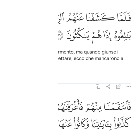
ﲍ
ﲎ
ﲏ
ﲐ
ﲑ
لما كشفنا عنهم الرجز الى اجل هم بالغوه اذا هم ينكثون ١٣٥
ﲒ
ﲓ
َلَمَّا كَشَفْنَا عَنْهُمُ ٱلرِّجْزَ إِلَىٰٓ أَجَلٍ هُم بَـٰلِغُوهُ إِذَا هُمْ يَنكُثُونَ ١٣٥
ﲔ
ﲕ
ﲖ
ﲗ
ﲘ
Allontanammo da loro il tormento, ma quando giunse il
termine che dovevano rispettare, ecco che mancarono al
loro impegno.
Tafsir
Lezioni
Riflessi
7:136
ﲙ
ﲚ
ﲛ
ﲜ
ﲝ
ﲞ
انتقمنا منهم فاغرقناهم في اليم بانهم كذبوا باياتنا وكانوا عنها غافلين ١٣٦
َٱنتَقَمْنَا مِنْهُمْ فَأَغْرَقْنَـٰهُمْ فِى ٱلْيَمِّ بِأَنَّهُمْ كَذَّبُوا۟ بِـَٔايَـٰتِنَا وَكَانُوا۟ عَنْهَا غَـٰف
ﲟ
ﲠ
ﲡ
ﲢ
ﲣ
ﲤ