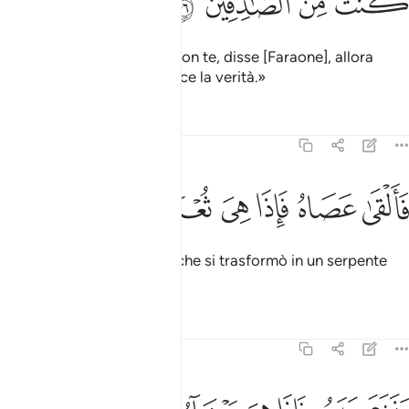
ﱝ
ﱞ
ﱟ
ﱠ
«Se hai recato una prova con te, disse [Faraone], allora
mostrala, se sei uno che dice la verità.»
Tafsir
Lezioni
Riflessi
7:107
ﱡ
ﱢ
ﱣ
القى عصاه فاذا هي ثعبان مبين ١٠٧
ﱤ
ﱥ
ﱦ
ﱧ
َأَلْقَىٰ عَصَاهُ فَإِذَا هِىَ ثُعْبَانٌۭ مُّبِينٌۭ ١٠٧
Gettò il bastone, ed ecco che si trasformò in un serpente
[ben] evidente.
Tafsir
Lezioni
Riflessi
7:108
نزع يده فاذا هي بيضاء للناظرين ١٠٨