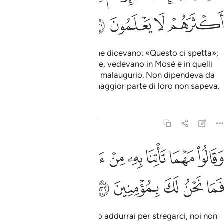
ﱖ
ﱗ
ﱘ
ﱙ
Quando veniva loro un bene dicevano: «Questo ci spetta»;
mentre se li colpiva un male, vedevano in Mosè e in quelli
che erano con lui uccelli di malaugurio. Non dipendeva da
Allah la loro sorte? Ma la maggior parte di loro non sapeva.
Tafsir
Lezioni
Riflessi
7:132
ﱚ
ﱛ
ﱜ
ﱝ
ﱞ
ﱟ
قالوا مهما تاتنا به من اية لتسحرنا بها فما نحن لك بمومنين ١٣٢
ﱠ
ﱡ
َقَالُوا۟ مَهْمَا تَأْتِنَا بِهِۦ مِنْ ءَايَةٍۢ لِّتَسْحَرَنَا بِهَا فَمَا نَحْنُ لَكَ بِمُؤْمِنِينَ ١٣٢
ﱢ
ﱣ
ﱤ
ﱥ
ﱦ
Dissero: «Qualunque segno addurrai per stregarci, noi non