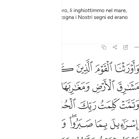
Allora Ci vendicammo di loro, li inghiottimmo nel mare,
perché tacciavano di menzogna i Nostri segni ed erano
indifferenti ad essi.
Tafsir
Lezioni
Riflessi
7:137
ﲥ
ﲦ
ﲧ
ﲨ
ﲩ
اورثنا القوم الذين كانوا يستضعفون مشارق الارض ومغاربها التي باركن
َأَوْرَثْنَا ٱلْقَوْمَ ٱلَّذِينَ كَانُوا۟ يُسْتَضْعَفُونَ مَشَـٰرِقَ ٱلْأَرْضِ وَمَغَـٰرِبَهَا ٱلَّتِى
ﲪ
ﲫ
ﲬ
ﲭ
ﲮ
ﲯﲰ
ﲱ
ﲲ
ﲳ
ﲴ
ﲵ
ﲶ
ﲷ
ﲸ
ﲹﲺ
ﲻ
ﲼ
ﲽ