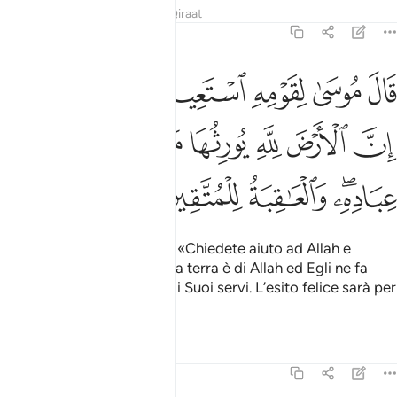
Tafsir
Lezioni
Riflessi
Qiraat
7:128
ﲘ
ﲙ
ﲚ
ﲛ
ﲜ
ﲝﲞ
ال موسى لقومه استعينوا بالله واصبروا ان الارض لله يورثها من يشاء من 
َالَ مُوسَىٰ لِقَوْمِهِ ٱسْتَعِينُوا۟ بِٱللَّهِ وَٱصْبِرُوٓا۟ ۖ إِنَّ ٱلْأَرْضَ لِلَّهِ يُورِثُهَا مَن يَشَآءُ
ﲟ
ﲠ
ﲡ
ﲢ
ﲣ
ﲤ
ﲥ
ﲦﲧ
ﲨ
ﲩ
ﲪ
Disse Mosè al suo popolo: «Chiedete aiuto ad Allah e
sopportate con pazienza: la terra è di Allah ed Egli ne fa
erede colui che sceglie tra i Suoi servi. L’esito felice sarà per
coloro che [Lo] temono».
Tafsir
Lezioni
Riflessi
7:129