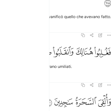
ﳍ
Così si affermò la verità e vanificò quello che avevano fatto.
Tafsir
Lezioni
Riflessi
7:119
ﳎ
ﳏ
غلبوا هنالك وانقلبوا صاغرين ١١٩
ﳐ
ﳑ
ﳒ
َغُلِبُوا۟ هُنَالِكَ وَٱنقَلَبُوا۟ صَـٰغِرِينَ ١١٩
Furono sconfitti e sembravano umiliati.
Tafsir
Lezioni
Riflessi
7:120
ﳓ
ﳔ
القي السحرة ساجدين ١٢٠
ﳕ
ﳖ
َأُلْقِىَ ٱلسَّحَرَةُ سَـٰجِدِينَ ١٢٠