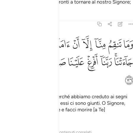
Dissero: «In verità siamo pronti a tornare al nostro Signore;
Tafsir
Lezioni
Riflessi
7:126
ﱯ
ﱰ
ﱱ
ﱲ
ﱳ
ﱴ
ﱵ
ﱶ
ﱷ
ما تنقم منا الا ان امنا بايات ربنا لما جاءتنا ربنا افرغ علينا صبرا وتوفنا م
َمَا تَنقِمُ مِنَّآ إِلَّآ أَنْ ءَامَنَّا بِـَٔايَـٰتِ رَبِّنَا لَمَّا جَآءَتْنَا ۚ رَبَّنَآ أَفْرِغْ عَلَيْنَا صَبْرًۭا 
ﱸﱹ
ﱺ
ﱻ
ﱼ
ﱽ
ﱾ
ﱿ
ﲀ
ti vendichi su di noi solo perché abbiamo creduto ai segni
del nostro Signore quando essi ci sono giunti. O Signore,
concedici la sopportazione e facci morire [a Te]
sottomessi»
.
1
Tafsir
Lezioni
Riflessi
Contenuti correlati