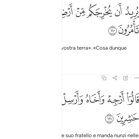
ﱹ
ﱺ
ﱻ
ﱼ
ريد ان يخرجكم من ارضكم فماذا تامرون ١١٠
ﱽﱾ
ﱿ
ُرِيدُ أَن يُخْرِجَكُم مِّنْ أَرْضِكُمْ ۖ فَمَاذَا تَأْمُرُونَ ١١٠
ﲀ
ﲁ
che vuole scacciarvi dalla vostra terra». «Cosa dunque
ordinate in proposito?»
Tafsir
Lezioni
Riflessi
7:111
ﲂ
ﲃ
ﲄ
ﲅ
ﲆ
الوا ارجه واخاه وارسل في المداين حاشرين ١١١
ﲇ
َالُوٓا۟ أَرْجِهْ وَأَخَاهُ وَأَرْسِلْ فِى ٱلْمَدَآئِنِ حَـٰشِرِينَ ١١١
ﲈ
ﲉ
Dissero: «Fai attendere lui e suo fratello e manda nunzi nelle