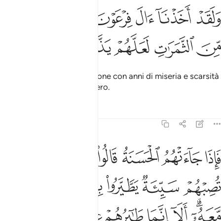
ﳃ
ﳄ
ﳅ
ﳆ
ﳇ
لقد اخذنا ال فرعون بالسنين ونقص من الثمرات لعلهم يذكرون ١٣٠
ﳈ
َلَقَدْ أَخَذْنَآ ءَالَ فِرْعَوْنَ بِٱلسِّنِينَ وَنَقْصٍۢ مِّنَ ٱلثَّمَرَٰتِ لَعَلَّهُمْ يَذَّكَّرُونَ ١٣٠
ﳉ
ﳊ
ﳋ
ﳌ
ﳍ
Colpimmo la gente di Faraone con anni di miseria e scarsità
di frutti, affinché riflettessero.
Tafsir
Lezioni
Riflessi
7:131
ﱁ
ﱂ
ﱃ
ﱄ
ﱅ
ﱆﱇ
ﱈ
اذا جاءتهم الحسنة قالوا لنا هاذه وان تصبهم سيية يطيروا بموسى ومن معه 
َإِذَا جَآءَتْهُمُ ٱلْحَسَنَةُ قَالُوا۟ لَنَا هَـٰذِهِۦ ۖ وَإِن تُصِبْهُمْ سَيِّئَةٌۭ يَطَّيَّرُوا۟ بِمُوسَىٰ وَمَن مّ
ﱉ
ﱊ
ﱋ
ﱌ
ﱍ
ﱎﱏ
ﱐ
ﱑ
ﱒ
ﱓ
ﱔ
ﱕ