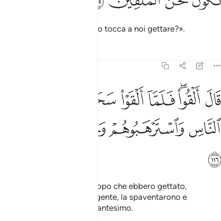
ﲨ
ﲩ
ﲪ
ﲫ
Dissero: «O Mosè, getti tu o tocca a noi gettare?».
Tafsir
Lezioni
Riflessi
7:116
ﲬ
ﲭﲮ
ﲯ
ﲰ
ﲱ
ﲲ
ال القوا فلما القوا سحروا اعين الناس واسترهبوهم وجاءوا بسحر عظيم ٦
َالَ أَلْقُوا۟ ۖ فَلَمَّآ أَلْقَوْا۟ سَحَرُوٓا۟ أَعْيُنَ ٱلنَّاسِ وَٱسْتَرْهَبُوهُمْ وَجَآءُو
ﲳ
ﲴ
ﲵ
ﲶ
ﲷ
ﲸ
«Gettate pure», rispose. Dopo che ebbero gettato,
stregarono gli occhi della gente, la spaventarono e
realizzarono un grande incantesimo.