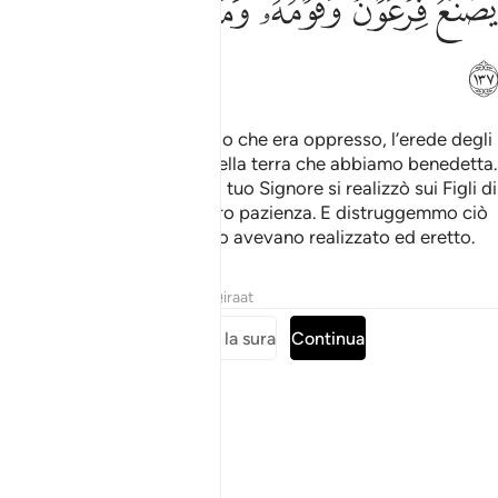
ﲾ
ﲿ
ﳀ
ﳁ
ﳂ
ﳃ
ﳄ
E abbiamo fatto, del popolo che era oppresso, l’erede degli
Orienti e degli Occidenti della terra che abbiamo benedetta.
Così, la bella promessa del tuo Signore si realizzò sui Figli di
Israele, compenso della loro pazienza. E distruggemmo ciò
che Faraone e il suo popolo avevano realizzato ed eretto.
Tafsir
Lezioni
Riflessi
Qiraat
Leggi tutta la sura
Continua