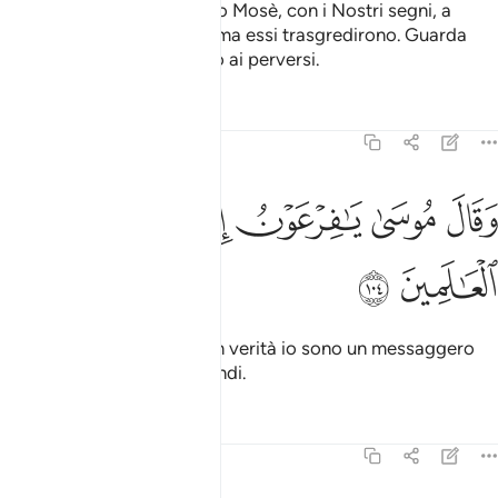
Poi, dopo di loro, inviammo Mosè, con i Nostri segni, a
Faraone e ai suoi notabili, ma essi trasgredirono. Guarda
dunque ciò che è accaduto ai perversi.
Tafsir
Lezioni
Riflessi
7:104
ﳀ
ﳁ
ﳂ
ﳃ
قال موسى يا فرعون اني رسول من رب العالمين ١٠٤
ﳄ
ﳅ
ﳆ
َقَالَ مُوسَىٰ يَـٰفِرْعَوْنُ إِنِّى رَسُولٌۭ مِّن رَّبِّ ٱلْعَـٰلَمِينَ ١٠٤
ﳇ
ﳈ
Disse Mosè: «O Faraone, in verità io sono un messaggero
inviato dal Signore dei mondi.
Tafsir
Lezioni
Riflessi
7:105