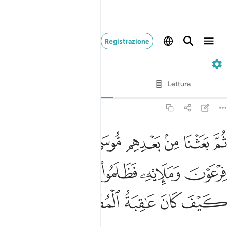
Registrazione
7. Al-A'raf
Versetto per versetto
Lettura
Traduzione
: Hamza Roberto Piccardo
7:103
ﲮ
ﲯ
ﲰ
ﲱ
ﲲ
ﲳ
ﲴ
م بعثنا من بعدهم موسى باياتنا الى فرعون ومليه فظلموا بها فانظر كيف
ُمَّ بَعَثْنَا مِنۢ بَعْدِهِم مُّوسَىٰ بِـَٔايَـٰتِنَآ إِلَىٰ فِرْعَوْنَ وَمَلَإِي۟هِۦ فَ
ﲵ
ﲶ
ﲷ
ﲸﲹ
ﲺ
ﲻ
ﲼ
ﲽ
ﲾ
ﲿ