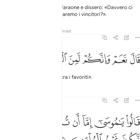
I maghi si presentarono a Faraone e dissero: «Davvero ci
sarà un premio per noi se saremo i vincitori?».
Tafsir
Lezioni
Riflessi
Qiraat
7:114
ﲛ
ﲜ
ال نعم وانكم لمن المقربين ١١٤
ﲝ
ﲞ
ﲟ
ﲠ
َالَ نَعَمْ وَإِنَّكُمْ لَمِنَ ٱلْمُقَرَّبِينَ ١١٤
Disse: «Sì, e inoltre sarete tra i favoriti».
Tafsir
Lezioni
Riflessi
7:115
ﲡ
ﲢ
ﲣ
ﲤ
ﲥ
الوا يا موسى اما ان تلقي واما ان نكون نحن الملقين ١١٥
ﲦ
ﲧ
َالُوا۟ يَـٰمُوسَىٰٓ إِمَّآ أَن تُلْقِىَ وَإِمَّآ أَن نَّكُونَ نَحْنُ ٱلْمُلْقِينَ ١١٥