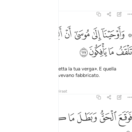
Tafsir
Lezioni
Riflessi
7:117
ﲹ ﲺ
ﲻ
ﲼ
ﲽ
ﲾ
ﲿﳀ
ﳁ
۞ اوحينا الى موسى ان الق عصاك فاذا هي تلقف ما يافكون ١١٧
ﳂ
۞ َأَوْحَيْنَآ إِلَىٰ مُوسَىٰٓ أَنْ أَلْقِ عَصَاكَ ۖ فَإِذَا هِىَ تَلْقَفُ مَا يَأْفِكُونَ ١١٧
ﳃ
ﳄ
ﳅ
ﳆ
Noi ispirammo a Mosè: «Getta la tua verga». E quella
inghiottì tutto quello che avevano fabbricato.
Tafsir
Lezioni
Riflessi
Qiraat
7:118
ﳇ
ﳈ
ﳉ
وقع الحق وبطل ما كانوا يعملون ١١٨
ﳊ
ﳋ
ﳌ
َوَقَعَ ٱلْحَقُّ وَبَطَلَ مَا كَانُوا۟ يَعْمَلُونَ ١١٨