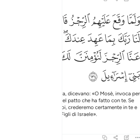
ﱵ
ﱶ
ﱷ
ﱸ
ﱹ
ﱺ
ﱻ
لما وقع عليهم الرجز قالوا يا موسى ادع لنا ربك بما عهد عندك لين كشف
َلَمَّا وَقَعَ عَلَيْهِمُ ٱلرِّجْزُ قَالُوا۟ يَـٰمُوسَى ٱدْعُ لَنَا رَبَّكَ بِمَا عَهِدَ عِندَكَ ۖ لَئِن كَشَف
ﱼ
ﱽ
ﱾ
ﱿ
ﲀﲁ
ﲂ
ﲃ
ﲄ
ﲅ
ﲆ
ﲇ
ﲈ
ﲉ
ﲊ
ﲋ
ﲌ
Quando il castigo li toccava, dicevano: «O Mosè, invoca per
noi il tuo Signore in forza del patto che ha fatto con te. Se
allontanerai il castigo da noi, crederemo certamente in te e
lasceremo partire con te i Figli di Israele».
Tafsir
Lezioni
Riflessi
7:135