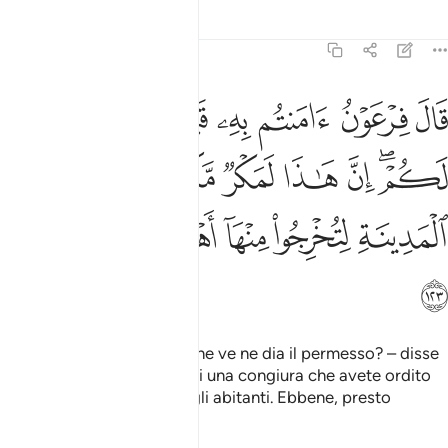
Tafsir
Lezioni
Riflessi
7:123
ﱊ
ﱋ
ﱌ
ﱍ
ﱎ
ﱏ
ﱐ
ال فرعون امنتم به قبل ان اذن لكم ان هاذا لمكر مكرتموه في المدينة ل
َالَ فِرْعَوْنُ ءَامَنتُم بِهِۦ قَبْلَ أَنْ ءَاذَنَ لَكُمْ ۖ إِنَّ هَـٰذَا لَمَكْرٌۭ مَّكَرْتُمُوهُ فِى ٱلْمَدِي
ﱑﱒ
ﱓ
ﱔ
ﱕ
ﱖ
ﱗ
ﱘ
ﱙ
ﱚ
ﱛﱜ
ﱝ
ﱞ
ﱟ
«Vorreste credere prima che ve ne dia il permesso? – disse
Faraone. – Si tratta certo di una congiura che avete ordito
nella città per scacciarne gli abitanti. Ebbene, presto
saprete: