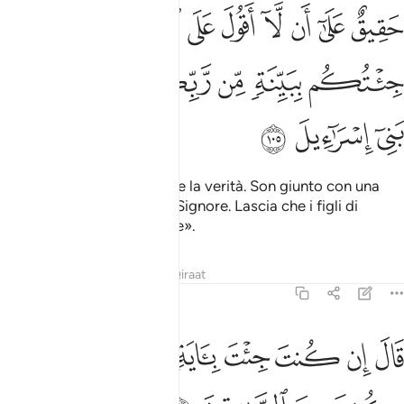
ﱁ
ﱂ
ﱃ
ﱄ
ﱅ
ﱆ
ﱇ
ﱈ
ﱉﱊ
ﱋ
قيق على ان لا اقول على الله الا الحق قد جيتكم ببينة من ربكم فارسل م
َقِيقٌ عَلَىٰٓ أَن لَّآ أَقُولَ عَلَى ٱللَّهِ إِلَّا ٱلْحَقَّ ۚ قَدْ جِئْتُكُم بِبَيِّنَةٍۢ مِّن رَّبِّكُمْ 
ﱌ
ﱍ
ﱎ
ﱏ
ﱐ
ﱑ
ﱒ
ﱓ
ﱔ
Non dirò, su Allah, altro che la verità. Son giunto con una
prova da parte del vostro Signore. Lascia che i figli di
Israele vengano via con me».
Tafsir
Lezioni
Riflessi
Qiraat
7:106
ﱕ
ﱖ
ﱗ
ﱘ
ﱙ
ﱚ
ال ان كنت جيت باية فات بها ان كنت من الصادقين ١٠٦
ﱛ
ﱜ
َالَ إِن كُنتَ جِئْتَ بِـَٔايَةٍۢ فَأْتِ بِهَآ إِن كُنتَ مِنَ ٱلصَّـٰدِقِينَ ١٠٦