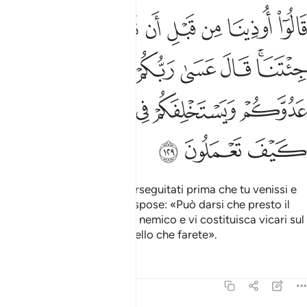
ﲫ
ﲬ
ﲭ
ﲮ
ﲯ
ﲰ
ﲱ
ﲲ
ﲳ
الوا اوذينا من قبل ان تاتينا ومن بعد ما جيتنا قال عسى ربكم ان يهل
َالُوٓا۟ أُوذِينَا مِن قَبْلِ أَن تَأْتِيَنَا وَمِنۢ بَعْدِ مَا جِئْتَنَا ۚ قَالَ عَسَىٰ رَبُّكُمْ أَن يُهْلِ
ﲴﲵ
ﲶ
ﲷ
ﲸ
ﲹ
ﲺ
ﲻ
ﲼ
ﲽ
ﲾ
ﲿ
ﳀ
ﳁ
ﳂ
Dissero
: «Siamo stati perseguitati prima che tu venissi e
1
dopo che venisti a noi». Rispose: «Può darsi che presto il
vostro Signore distrugga il nemico e vi costituisca vicari sul
paese per poi guardare quello che farete».
Tafsir
Lezioni
Riflessi
7:130