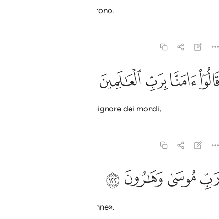
Allora i maghi si prosternarono.
Tafsir
Lezioni
Riflessi
7:121
ﱁ
ﱂ
الوا امنا برب العالمين ١٢١
ﱃ
ﱄ
ﱅ
َالُوٓا۟ ءَامَنَّا بِرَبِّ ٱلْعَـٰلَمِينَ ١٢١
E dissero: «Crediamo nel Signore dei mondi,
Tafsir
Lezioni
Riflessi
7:122
ﱆ
ﱇ
ب موسى وهارون ١٢٢
ﱈ
ﱉ
َبِّ مُوسَىٰ وَهَـٰرُونَ ١٢٢
il Signore di Mosè e di Aronne».