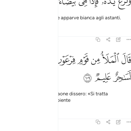
ﱨ
ﱩ
ﱪ
ﱫ
ﱬ
ﱭ
ﱮ
َنَزَعَ يَدَهُۥ فَإِذَا هِىَ بَيْضَآءُ لِلنَّـٰظِرِينَ ١٠٨
Stese la mano, ed ecco che apparve bianca agli astanti.
Tafsir
Lezioni
Riflessi
7:109
ﱯ
ﱰ
ﱱ
ﱲ
ﱳ
ال الملا من قوم فرعون ان هاذا لساحر عليم ١٠٩
ﱴ
ﱵ
َالَ ٱلْمَلَأُ مِن قَوْمِ فِرْعَوْنَ إِنَّ هَـٰذَا لَسَـٰحِرٌ عَلِيمٌۭ ١٠٩
ﱶ
ﱷ
ﱸ
I notabili del popolo di Faraone dissero: «Si tratta
certamente di un mago sapiente
Tafsir
Lezioni
Riflessi
7:110