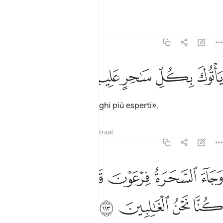
città:
Tafsir
Lezioni
Riflessi
7:112
ﲊ
ﲋ
اتوك بكل ساحر عليم ١١٢
ﲌ
ﲍ
ﲎ
َأْتُوكَ بِكُلِّ سَـٰحِرٍ عَلِيمٍۢ ١١٢
che ti conducano tutti i maghi più esperti».
Tafsir
Lezioni
Riflessi
Qiraat
7:113
ﲏ
ﲐ
ﲑ
ﲒ
ﲓ
ﲔ
جاء السحرة فرعون قالوا ان لنا لاجرا ان كنا نحن الغالبين ١١٣
ﲕ
ﲖ
َجَآءَ ٱلسَّحَرَةُ فِرْعَوْنَ قَالُوٓا۟ إِنَّ لَنَا لَأَجْرًا إِن كُنَّا نَحْنُ ٱلْغَـ
ﲗ
ﲘ
ﲙ
ﲚ