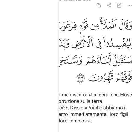
7:127
ﲁ
ﲂ
ﲃ
ﲄ
ﲅ
ﲆ
ﲇ
ﲈ
قال الملا من قوم فرعون اتذر موسى وقومه ليفسدوا في الارض ويذرك و
َقَالَ ٱلْمَلَأُ مِن قَوْمِ فِرْعَوْنَ أَتَذَرُ مُوسَىٰ وَقَوْمَهُۥ لِيُفْسِدُوا۟ فِى ٱلْأَرْضِ وَيَذَرَكَ وَ
ﲉ
ﲊ
ﲋ
ﲌ
ﲍﲎ
ﲏ
ﲐ
ﲑ
ﲒ
ﲓ
ﲔ
ﲕ
ﲖ
ﲗ
I notabili del popolo di Faraone dissero: «Lascerai che Mosè
e il suo popolo spargano corruzione sulla terra,
abbandonando te e i tuoi dèi?». Disse: «Poiché abbiamo il
dominio su di loro, uccideremo immediatamente i loro figli
maschi e risparmieremo le loro femmine».