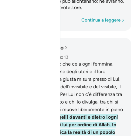
per un popolo, nessuno può allontanarlo; né avranno,
all’infuori di Lui, alcun protettore.
Parola per parola
Continua a leggere
Leggere nel contesto
Capitolo 13, Pagina 250, Juz 13
8
.
Allah conosce quello che cela ogni femmina,
[conosce] la diminuzione degli uteri e il loro
aumento . Ogni cosa ha giusta misura presso di Lui,
9
.
Egli è il Conoscitore dell’invisibile e del visibile, il
Grande, il Sublime.
10
.
Per Lui non c’è differenza tra
chi mantiene un segreto e chi lo divulga, tra chi si
cela nella notte e chi si muove liberamente in pieno
giorno.
11
.
Ci sono [angeli] davanti e dietro [ogni
uomo] e vegliano su di lui per ordine di Allah. In
verità Allah non modifica la realtà di un popolo