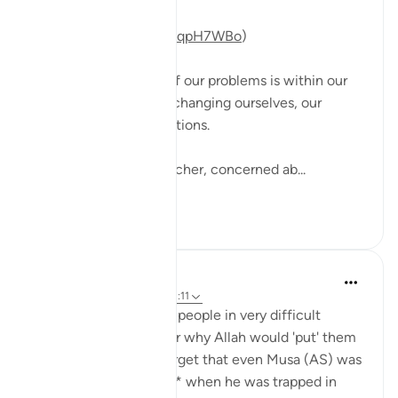
(For video reflection:
https://youtu.be/NaoHqpH7WBo
)
The solution to most of our problems is within our
reach, and starts with changing ourselves, our
mindsets and views actions.
A man came to his teacher, concerned ab...
Vedi altro
12
2
Yasmin Mogahed
5 anni fa
·
Riferimento
ayah 13:11
I have spoken to many people in very difficult
situations, who wonder why Allah would 'put' them
there. But often we forget that even Musa (AS) was
told to *take an action* when he was trapped in