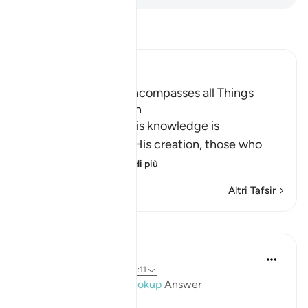
Leggi il Tafsir
Ibn Kathir (Abridged)
Allah's Knowledge encompasses all Things
Apparent and Hidden
Allah declares that His knowledge is
encompassing all of His creation, those who
declare t
…
Per saperne di più
Altri Tafsir
Lezioni
Mohannad Hakeem
4 anni fa
·
Riferimento
ayah 13:11
Day 13 Juz 13
#AyahLookup
Answer