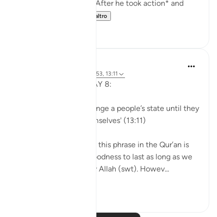
front of the Red Sea. *After he took action* and
struck the Sea ...
Vedi altro
56
5
Sohaib Saeed
5 anni fa
·
Riferimento
ayah 8:53, 13:11
QURANIC MAXIMS DAY 8:
'Allah would never change a people’s state until they
change what is in themselves' (13:11)
The original context of this phrase in the Qur’an is
how we can expect goodness to last as long as we
continue to do right by Allah (swt). Howev...
Vedi altro
18
7