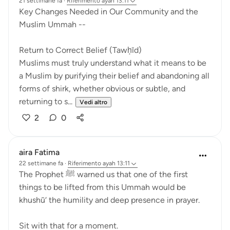
21 settimane fa
·
Riferimento
ayah 13:11
Key Changes Needed in Our Community and the
Muslim Ummah --
Return to Correct Belief (Tawḥīd)
Muslims must truly understand what it means to be
a Muslim by purifying their belief and abandoning all
forms of shirk, whether obvious or subtle, and
returning to s...
Vedi altro
2
0
aira Fatima
22 settimane fa
·
Riferimento
ayah 13:11
The Prophet ﷺ warned us that one of the first
things to be lifted from this Ummah would be
khushū‘ the humility and deep presence in prayer.
Sit with that for a moment.