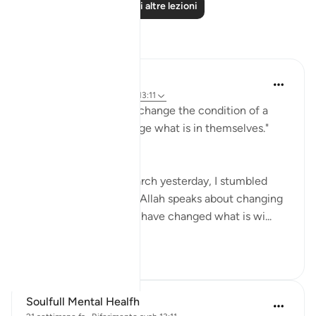
Leggi altre lezioni
Riflessi
Medina Yusuf
5 giorni fa
·
Riferimento
ayah 13:11
"Indeed, Allah will not change the condition of a
people until they change what is in themselves."
(Qur'an 13:11)
While doing light research yesterday, I stumbled
upon this verse where Allah speaks about changing
our condition after we have changed what is wi...
Vedi altro
15
2
Soulfull Mental Healfh