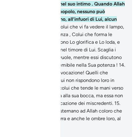
finché esso non muta nel suo intimo . Quando Allah
vuole un male per un popolo, nessuno può
allontanarlo; né avranno, all’infuori di Lui, alcun
protettore.
12
.
Egli è Colui che vi fa vedere il lampo,
fonte di timore e speranza , Colui che forma le
nuvole pesanti.
13
.
Il tuono Lo glorifica e Lo loda, e
così gli angeli insieme nel timore di Lui. Scaglia i
fulmini e colpisce chi vuole, mentre essi discutono
su Allah, Colui che è temibile nella Sua potenza !
14
.
A Lui [spetta] la vera invocazione! Quelli che
invocano all’infuori di Lui non rispondono loro in
alcunché, sono come colui che tende le mani verso
l’acqua affinché giunga alla sua bocca, ma essa non
vi giunge: vana è l’invocazione dei miscredenti.
15
.
Volenti o nolenti si prosternano ad Allah coloro che
sono nei cieli e sulla terra e anche le ombre loro, al
mattino e alla sera .
-
Hamza Roberto Piccardo