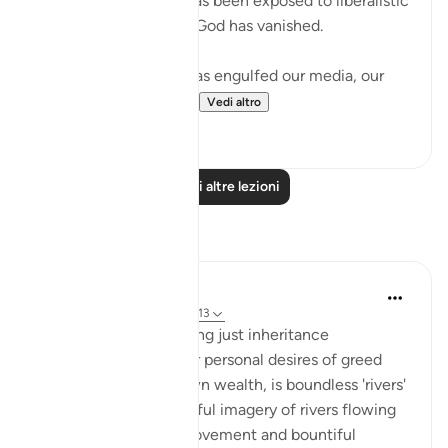
country in the world has been exposed to liberalistic
values and the fear of God has vanished.
The western society has engulfed our media, our
lives, and our mental...
Vedi altro
8
2
Leggi altre lezioni
Riflessi
Sara Albakri
2 anni fa
·
Riferimento
ayah 4:13
The reward for enforcing just inheritance
distribution against our personal desires of greed
and maximising our own wealth, is boundless 'rivers'
which flow. the beautiful imagery of rivers flowing
in constant endless movement and bountiful