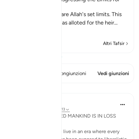
Inheritance
Meaning, the Fara'id are Allah's set limits. This
includes what Allah has alloted for the heir
…
Per saperne di più
Altri Tafsir
Visualizza il Corano
Questo versetto ha 1 Congiunzioni
Vedi giunzioni
Lezioni
slave of Allah
2 anni fa
·
Riferimento
ayah 4:13
2024 - BY TIME, INDEED MANKIND IS IN LOSS
In the 21st century, we live in an era where every