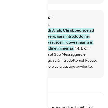
Leggere nel contesto
Capitolo 4, Pagina 79, Juz 4
13
.
Questi sono i limiti di Allah. Chi obbedisce ad
Allah e al Suo Messaggero, sarà introdotto nei
Giardini dove scorrono i ruscelli, dove rimarrà in
eterno. Ecco la beatitudine immensa.
14
.
E chi
disobbedisce ad Allah e al Suo Messaggero e
trasgredisce le Sue leggi, sarà introdotto nel Fuoco,
dove rimarrà in perpetuo e avrà castigo avvilente.
-
Hamza Roberto Piccardo
Leggi il Tafsir
Ibn Kathir (Abridged)
Warning Against Transgressing the Limits for