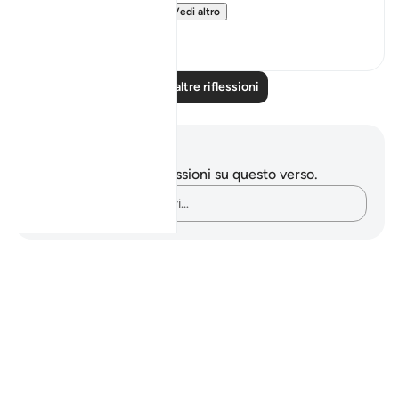
quantities as a rew...
Vedi altro
8
2
Leggi altre riflessioni
Appunti e riflessioni
Non hai appunti o riflessioni su questo verso.
Cattura i tuoi pensieri…
Notes