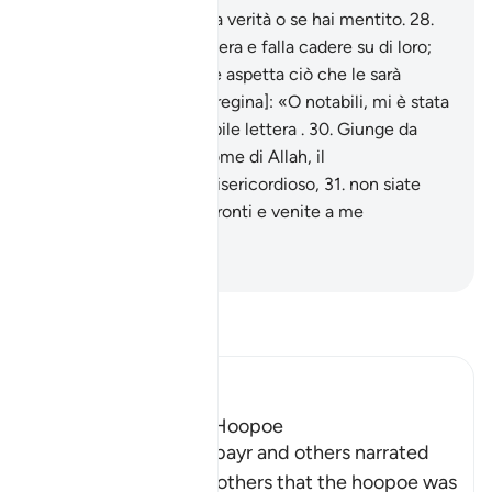
vedremo se hai detto la verità o se hai mentito.
28
.
Va’ con questa mia lettera e falla cadere su di loro;
mettiti poi in disparte e aspetta ciò che le sarà
risposto».
29
.
Disse [la regina]: «O notabili, mi è stata
fatta pervenire una nobile lettera .
30
.
Giunge da
Salomone, [dice]: In nome di Allah, il
Compassionevole, il Misericordioso,
31
.
non siate
arroganti nei miei confronti e venite a me
sottomessi ad Allah ».
-
Hamza Roberto Piccardo
Leggi il Tafsir
Ibn Kathir (Abridged)
The Absence of the Hoopoe
Mujahid, Sa`id bin Jubayr and others narrated
from Ibn `Abbas and others that the hoopoe was