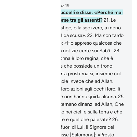
Capitolo 27, Pagina 378, Juz 19
20
.
Passò in rivista gli uccelli e disse: «Perché mai
non vedo l’upupa? È forse tra gli assenti?
21
.
Le
infliggerò un severo castigo, o la sgozzerò, a meno
che non adduca una valida scusa».
22
.
Ma non tardò
ancora per molto. Disse: «Ho appreso qualcosa che
tu non conosci: ti porto notizie certe sui Sabâ :
23
.
ho scoperto che una donna è loro regina, che è
provvista di ogni bene e che possiede un trono
magnifico.
24
.
L’ho scorta prosternarsi, insieme col
suo popolo, davanti al sole invece che ad Allah.
Satana ha reso belle le loro azioni agli occhi loro, li
ha sviati dalla retta via e non hanno guida alcuna.
25
.
Perché mai non si prosternano dinanzi ad Allah, Che
svela ciò che è nascosto nei cieli e sulla terra e che
conosce quel che celate e quel che palesate?
26
.
Allah! Non c’è dio all’infuori di Lui, il Signore del
Trono immenso».
27
.
Disse [Salomone]: «Presto