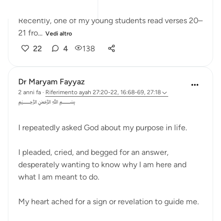
Recently, one of my young students read verses 20–
21 fro...
Vedi altro
22
4
138
Dr Maryam Fayyaz
2 anni fa
·
Riferimento
ayah 27:20-22, 16:68-69, 27:18
﷽
I repeatedly asked God about my purpose in life.
I pleaded, cried, and begged for an answer,
desperately wanting to know why I am here and
what I am meant to do.
My heart ached for a sign or revelation to guide me.