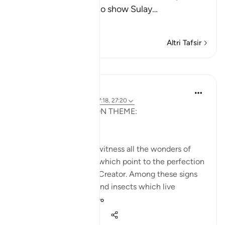
an expert who used to show Sulay
…
Per saperne di più
Altri Tafsir
Lezioni
Sohaib Saeed
5 anni fa
·
Riferimento
ayah 27:18, 27:20
MONTHLY REFLECTION THEME:
#AnimalsInTheQuran
The Qur'an calls us to witness all the wonders of
Allah (swt)'s creation, which point to the perfection
and loving care of the Creator. Among these signs
are the animals, birds and insects which live
alongside us o...
Vedi altro
24
5
785