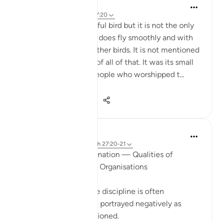
Wael Hamza
8 anni fa
·
Riferimento
ayah 27:20
The hoopoe is a beautiful bird but it is not the only
one that is beautiful. It does fly smoothly and with
style but so do many other birds. It is not mentioned
in the Qur’an because of all of that. It was its small
action regarding the people who worshipped t...
Vedi altro
5
1
443
Rahmah Salako
anno scorso
·
Riferimento
ayah 27:20-21
Discipline and Determination — Qualities of
Successful People and Organisations
We live in a time where discipline is often
misunderstood or even portrayed negatively as
harsh, rigid, or old-fashioned.