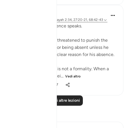
Hammad Fahim
27 settimane fa
·
Riferimento
ayah 2:34, 27:20-21, 68:42-43
Presence matters. Absence speaks.
The King Suleiman AS threatened to punish the
Hoopoe bird HudHud for being absent unless he
was able to give him a clear reason for his absence.
In the law, attendance is not a formality. When a
party fails to appear, thei...
Vedi altro
60
27
687
Leggi altre lezioni
Riflessi